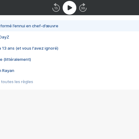
nsformé l’ennui en chef-d’œuvre
 DayZ
 a 13 ans (et vous l'avez ignoré)
e (littéralement)
im Rayan
 toutes les règles
s les jeux vidéo
us choquant de Rockstar ? - Le scandale BULLY
e plus moche de Steam
du RÊVE tourne au CAUCHEMAR
pendant 8 heures