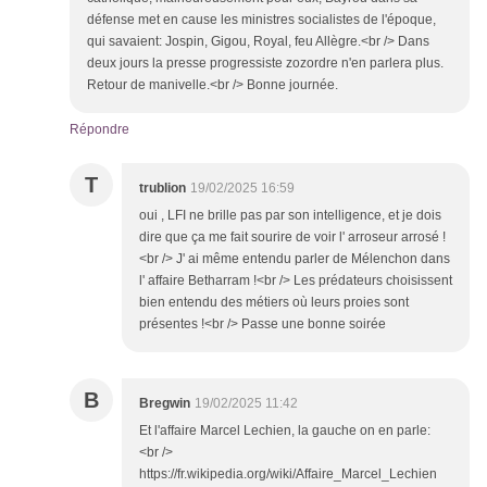
défense met en cause les ministres socialistes de l'époque,
qui savaient: Jospin, Gigou, Royal, feu Allègre.<br /> Dans
deux jours la presse progressiste zozordre n'en parlera plus.
Retour de manivelle.<br /> Bonne journée.
Répondre
T
trublion
19/02/2025 16:59
oui , LFI ne brille pas par son intelligence, et je dois
dire que ça me fait sourire de voir l' arroseur arrosé !
<br /> J' ai même entendu parler de Mélenchon dans
l' affaire Betharram !<br /> Les prédateurs choisissent
bien entendu des métiers où leurs proies sont
présentes !<br /> Passe une bonne soirée
B
Bregwin
19/02/2025 11:42
Et l'affaire Marcel Lechien, la gauche on en parle:
<br />
https://fr.wikipedia.org/wiki/Affaire_Marcel_Lechien