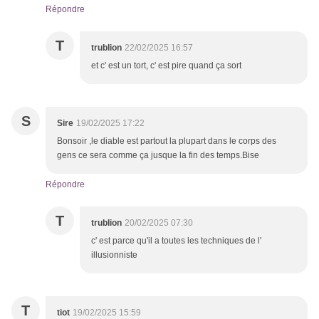
Répondre
T
trublion
22/02/2025 16:57
et c' est un tort, c' est pire quand ça sort
S
Sire
19/02/2025 17:22
Bonsoir ,le diable est partout la plupart dans le corps des
gens ce sera comme ça jusque la fin des temps.Bise
Répondre
T
trublion
20/02/2025 07:30
c' est parce qu'il a toutes les techniques de l'
illusionniste
T
tiot
19/02/2025 15:59