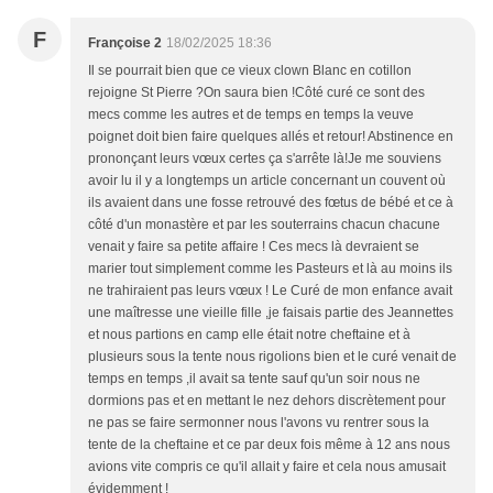
F
Françoise 2
18/02/2025 18:36
Il se pourrait bien que ce vieux clown Blanc en cotillon
rejoigne St Pierre ?On saura bien !Côté curé ce sont des
mecs comme les autres et de temps en temps la veuve
poignet doit bien faire quelques allés et retour! Abstinence en
prononçant leurs vœux certes ça s'arrête là!Je me souviens
avoir lu il y a longtemps un article concernant un couvent où
ils avaient dans une fosse retrouvé des fœtus de bébé et ce à
côté d'un monastère et par les souterrains chacun chacune
venait y faire sa petite affaire ! Ces mecs là devraient se
marier tout simplement comme les Pasteurs et là au moins ils
ne trahiraient pas leurs vœux ! Le Curé de mon enfance avait
une maîtresse une vieille fille ,je faisais partie des Jeannettes
et nous partions en camp elle était notre cheftaine et à
plusieurs sous la tente nous rigolions bien et le curé venait de
temps en temps ,il avait sa tente sauf qu'un soir nous ne
dormions pas et en mettant le nez dehors discrètement pour
ne pas se faire sermonner nous l'avons vu rentrer sous la
tente de la cheftaine et ce par deux fois même à 12 ans nous
avions vite compris ce qu'il allait y faire et cela nous amusait
évidemment !