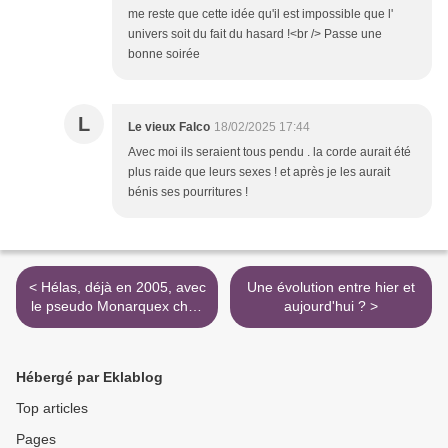
me reste que cette idée qu'il est impossible que l'
univers soit du fait du hasard !<br /> Passe une
bonne soirée
L
Le vieux Falco
18/02/2025 17:44
Avec moi ils seraient tous pendu . la corde aurait été
plus raide que leurs sexes ! et après je les aurait
bénis ses pourritures !
< Hélas, déjà en 2005, avec
Une évolution entre hier et
le pseudo Monarquex chez
aujourd'hui ? >
Orange
Hébergé par Eklablog
Top articles
Pages