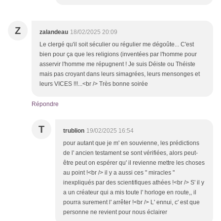
Z
zalandeau
18/02/2025 20:09
Le clergé qu'il soit séculier ou régulier me dégoûte... C'est
bien pour ça que les religions (inventées par l'homme pour
asservir l'homme me répugnent ! Je suis Déiste ou Théiste
mais pas croyant dans leurs simagrées, leurs mensonges et
leurs VICES !!!...<br /> Très bonne soirée
Répondre
T
trublion
19/02/2025 16:54
pour autant que je m' en souvienne, les prédictions
de l' ancien testament se sont vérifiées, alors peut-
être peut on espérer qu' il revienne mettre les choses
au point !<br /> il y a aussi ces " miracles "
inexpliqués par des scientifiques athées !<br /> S' il y
a un créateur qui a mis toute l' horloge en route,, il
pourra surement l' arrêter !<br /> L' ennui, c' est que
personne ne revient pour nous éclairer