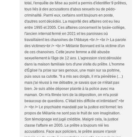
total, l'enquête de Mise au point a permis d'identifier 9 prêtres,
tous liés à des accusations d'abus sexuels ou de pédo-
criminalité. Parmi eux, certains sont toujours en poste,
d'autres sont décédés. La majorité des affaires ont eu lieu
entre 1995 et 2005. Ces affaires concernent le lycée-collège,
l'ancien internat fermé en 2021 et les paroisses où
travaillaient les chanoines de l'Abbaye.<br /> <br /> La parole
des victimes<br /> <br /> Mélanie Bonnard est la victime d'un
de ces chanoines. Cette jeune femme a été abusée
sexuellement à l'âge de 12 ans. L'agression s'est déroulée
dans la maison familiale lors d'une visite du prêtre. L'homme
d'Église l'a prise sur ses genoux, une main sur sa poitrine,
puis sous sa culotte. "Il a mis ses doigts, il m'a pénétrée (…)
mais j'ai réussi à me débattre, je savais que ce n'était pas
bien. Je suis allée déposer plainte à la police avec ma
maman. On m'a filmée lors de la déposition, on m'a posé
beaucoup de questions. C'était très difficile et intimidant".<br
/> <br /> Le psychiatre mandaté par la justice est formel: les
propos de Mélanie ne sont pas le fruit de son imagination.
Son témoignage est jugé crédible. Malgré cela, la justice
classe l'affaire en 2005. Le prêtre a toujours nié les
accusations. Face aux policiers, le prêtre assure n'avoir