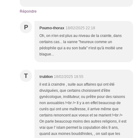
Répondre
P
Poumo-thorax
18/02/2025 22:18
Oh, on n'en est plus au niveau de la crainte, dans
certains cas... la vanne "heureux comme un
pédophile qui a eu son bafa" n'est qu'à moitié une
blague...
T
trublion
18/02/2025 18:55
il est à craindre , suite aux affaires qui ont été
divulguées, que certains choisissent d'être
gynécologue, instituteur, ou prêtre pour des raisons
non avouables !<br /> Il y a en effet beaucoup de
curés qui ont une maîtresse, il arrive même que
certains renoncent aux voeux et se marient !<br />
On parle beaucoup moins des autres religions, il est
vrai que l' islam permet la copulation dès 9 ans,
quand aux moines bouddhistes, , on sait que les