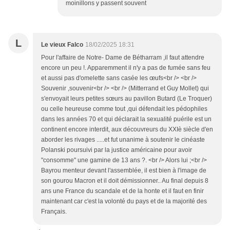
moinillons y passent souvent
L
Le vieux Falco
18/02/2025 18:31
Pour l'affaire de Notre- Dame de Bétharram ,il faut attendre
encore un peu !. Apparemment il n'y a pas de fumée sans feu
et aussi pas d'omelette sans casée les œufs<br /> <br />
Souvenir ,souvenir<br /> <br /> (Mitterrand et Guy Mollet) qui
s'envoyait leurs petites sœurs au pavillon Butard (Le Troquer)
ou celle heureuse comme tout ,qui défendait les pédophiles
dans les années 70 et qui déclarait la sexualité puérile est un
continent encore interdit, aux découvreurs du XXIè siècle d'en
aborder les rivages .....et fut unanime à soutenir le cinéaste
Polanski poursuivi par la justice américaine pour avoir
"consomme" une gamine de 13 ans ?. <br /> Alors lui ;<br />
Bayrou menteur devant l'assemblée, il est bien à l'image de
son gourou Macron et il doit démissionner.. Au final depuis 8
ans une France du scandale et de la honte et il faut en finir
maintenant car c'est la volonté du pays et de la majorité des
Français.