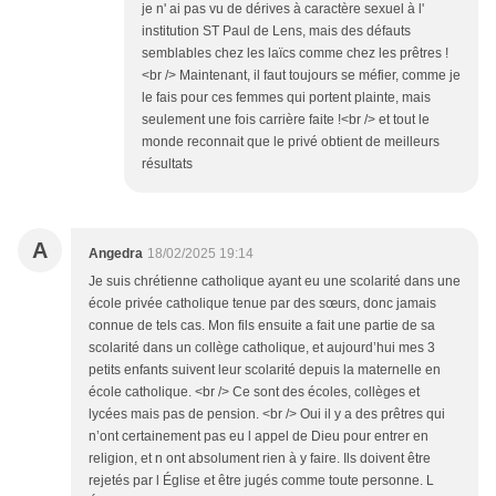
je n' ai pas vu de dérives à caractère sexuel à l'
institution ST Paul de Lens, mais des défauts
semblables chez les laïcs comme chez les prêtres !
<br /> Maintenant, il faut toujours se méfier, comme je
le fais pour ces femmes qui portent plainte, mais
seulement une fois carrière faite !<br /> et tout le
monde reconnait que le privé obtient de meilleurs
résultats
A
Angedra
18/02/2025 19:14
Je suis chrétienne catholique ayant eu une scolarité dans une
école privée catholique tenue par des sœurs, donc jamais
connue de tels cas. Mon fils ensuite a fait une partie de sa
scolarité dans un collège catholique, et aujourd’hui mes 3
petits enfants suivent leur scolarité depuis la maternelle en
école catholique. <br /> Ce sont des écoles, collèges et
lycées mais pas de pension. <br /> Oui il y a des prêtres qui
n’ont certainement pas eu l appel de Dieu pour entrer en
religion, et n ont absolument rien à y faire. Ils doivent être
rejetés par l Église et être jugés comme toute personne. L