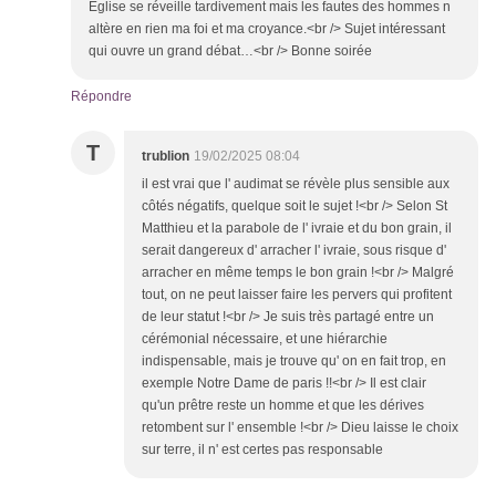
Église se réveille tardivement mais les fautes des hommes n
altère en rien ma foi et ma croyance.<br /> Sujet intéressant
qui ouvre un grand débat…<br /> Bonne soirée
Répondre
T
trublion
19/02/2025 08:04
il est vrai que l' audimat se révèle plus sensible aux
côtés négatifs, quelque soit le sujet !<br /> Selon St
Matthieu et la parabole de l' ivraie et du bon grain, il
serait dangereux d' arracher l' ivraie, sous risque d'
arracher en même temps le bon grain !<br /> Malgré
tout, on ne peut laisser faire les pervers qui profitent
de leur statut !<br /> Je suis très partagé entre un
cérémonial nécessaire, et une hiérarchie
indispensable, mais je trouve qu' on en fait trop, en
exemple Notre Dame de paris !!<br /> Il est clair
qu'un prêtre reste un homme et que les dérives
retombent sur l' ensemble !<br /> Dieu laisse le choix
sur terre, il n' est certes pas responsable