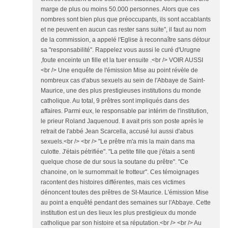
marge de plus ou moins 50.000 personnes. Alors que ces
nombres sont bien plus que préoccupants, ils sont accablants
et ne peuvent en aucun cas rester sans suite", il faut au nom
de la commission, a appelé l'Eglise à reconnaître sans détour
sa "responsabilité". Rappelez vous aussi le curé d'Urugne
,foute enceinte un fille et la tuer ensuite .<br /> VOIR AUSSI
<br /> Une enquête de l'émission Mise au point révèle de
nombreux cas d'abus sexuels au sein de l'Abbaye de Saint-
Maurice, une des plus prestigieuses institutions du monde
catholique. Au total, 9 prêtres sont impliqués dans des
affaires. Parmi eux, le responsable par intérim de l'institution,
le prieur Roland Jaquenoud. Il avait pris son poste après le
retrait de l'abbé Jean Scarcella, accusé lui aussi d'abus
sexuels.<br /> <br /> "Le prêtre m'a mis la main dans ma
culotte. J'étais pétrifiée". "La petite fille que j'étais a senti
quelque chose de dur sous la soutane du prêtre". "Ce
chanoine, on le surnommait le frotteur". Ces témoignages
racontent des histoires différentes, mais ces victimes
dénoncent toutes des prêtres de St-Maurice. L'émission Mise
au point a enquêté pendant des semaines sur l'Abbaye. Cette
institution est un des lieux les plus prestigieux du monde
catholique par son histoire et sa réputation.<br /> <br /> Au