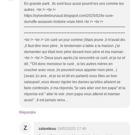
En grande parti ..Ils sont tous aussi pourrit les uns comme les
autres .<br /> <br />
https://sylvestrebrunaud.blogspot.com/2025/02/le-cure-
durruffe-assassin-histoire-vraie.html.<br /> <br />
*******************************************************************
*******************************************************************
<br /> <br /> Un curé un jour comme j'étais jeune ,il m'avait dis
,il faut dire mon père , le lendemain a table a la maison ,j'ai
demander qui était mon père devant mon père et ma maman .
<br /> <br /> Deux jours après j'ai rencontré ce curé ,et je lui et
dit ,""Dit donc monsieur le curé , si les autres mères en
coucher avec vous ,ils peuvent vous appeler mon père , (
j'avais 1o ans , et je lui et dit en partant) vous êtes un bon
salaupart ,vous devez rigoler les dames qu'elles allaient se
faire confessés ,il ma répondu "je vais aller voir ton papa" et la
réponse est " aller le voir ,mon papa vous attend et maman
aussi" ..Il est jamais venu ..
Répondre
Z
zalandeau
19/02/2025 17:46