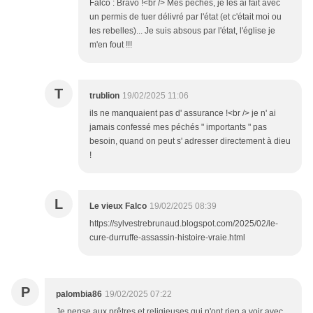
Falco : Bravo !<br /> Mes péchés, je les ai fait avec
un permis de tuer délivré par l'état (et c'était moi ou
les rebelles)... Je suis absous par l'état, l'église je
m'en fout !!!
T
trublion
19/02/2025 11:06
ils ne manquaient pas d' assurance !<br /> je n' ai
jamais confessé mes péchés " importants " pas
besoin, quand on peut s' adresser directement à dieu
!
L
Le vieux Falco
19/02/2025 08:39
https://sylvestrebrunaud.blogspot.com/2025/02/le-
cure-durruffe-assassin-histoire-vraie.html
P
palombia86
19/02/2025 07:22
Je pense aux prêtres et religieuses qui n'ont rien a voir avec