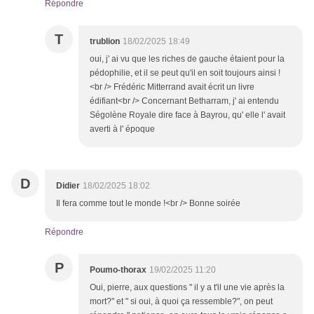
Répondre
T
trublion
18/02/2025 18:49
oui, j' ai vu que les riches de gauche étaient pour la
pédophilie, et il se peut qu'il en soit toujours ainsi !
<br /> Frédéric Mitterrand avait écrit un livre
édifiant<br /> Concernant Betharram, j' ai entendu
Ségolène Royale dire face à Bayrou, qu' elle l' avait
averti à l' époque
D
Didier
18/02/2025 18:02
Il fera comme tout le monde !<br /> Bonne soirée
Répondre
P
Poumo-thorax
19/02/2025 11:20
Oui, pierre, aux questions " il y a t'il une vie après la
mort?" et " si oui, à quoi ça ressemble?", on peut