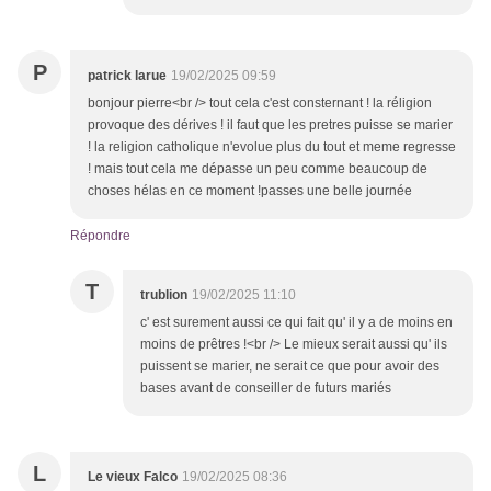
P
patrick larue
19/02/2025 09:59
bonjour pierre<br /> tout cela c'est consternant ! la réligion
provoque des dérives ! il faut que les pretres puisse se marier
! la religion catholique n'evolue plus du tout et meme regresse
! mais tout cela me dépasse un peu comme beaucoup de
choses hélas en ce moment !passes une belle journée
Répondre
T
trublion
19/02/2025 11:10
c' est surement aussi ce qui fait qu' il y a de moins en
moins de prêtres !<br /> Le mieux serait aussi qu' ils
puissent se marier, ne serait ce que pour avoir des
bases avant de conseiller de futurs mariés
L
Le vieux Falco
19/02/2025 08:36