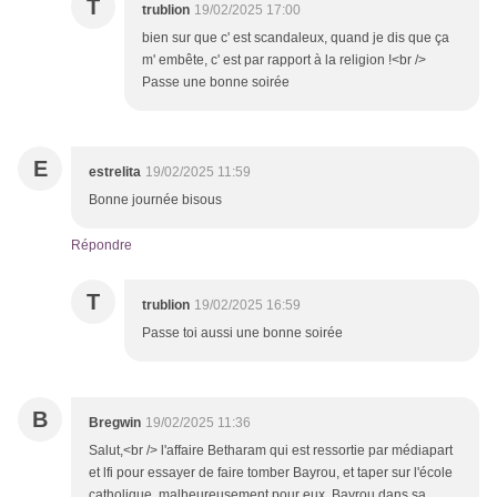
T
trublion
19/02/2025 17:00
bien sur que c' est scandaleux, quand je dis que ça
m' embête, c' est par rapport à la religion !<br />
Passe une bonne soirée
E
estrelita
19/02/2025 11:59
Bonne journée bisous
Répondre
T
trublion
19/02/2025 16:59
Passe toi aussi une bonne soirée
B
Bregwin
19/02/2025 11:36
Salut,<br /> l'affaire Betharam qui est ressortie par médiapart
et lfi pour essayer de faire tomber Bayrou, et taper sur l'école
catholique, malheureusement pour eux, Bayrou dans sa