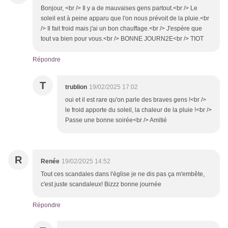
Bonjour, <br /> Il y a de mauvaises gens partout.<br /> Le
soleil est à peine apparu que l'on nous prévoit de la pluie.<br
/> Il fait froid mais j'ai un bon chauffage.<br /> J'espère que
tout va bien pour vous.<br /> BONNE JOURN2E<br /> TIOT
Répondre
T
trublion
19/02/2025 17:02
oui et il est rare qu'on parle des braves gens !<br />
le froid apporte du soleil, la chaleur de la pluie !<br />
Passe une bonne soirée<br /> Amitié
R
Renée
19/02/2025 14:52
Tout ces scandales dans l'église je ne dis pas ça m'embête,
c'est juste scandaleux! Bizzz bonne journée
Répondre