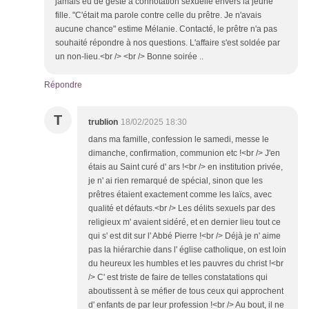
jamais eu de geste à connotation sexuelle envers la jeune
fille. "C'était ma parole contre celle du prêtre. Je n'avais
aucune chance" estime Mélanie. Contacté, le prêtre n'a pas
souhaité répondre à nos questions. L'affaire s'est soldée par
un non-lieu.<br /> <br /> Bonne soirée ..
Répondre
T
trublion
18/02/2025 18:30
dans ma famille, confession le samedi, messe le
dimanche, confirmation, communion etc !<br /> J'en
étais au Saint curé d' ars !<br /> en institution privée,
je n' ai rien remarqué de spécial, sinon que les
prêtres étaient exactement comme les laïcs, avec
qualité et défauts.<br /> Les délits sexuels par des
religieux m' avaient sidéré, et en dernier lieu tout ce
qui s' est dit sur l' Abbé Pierre !<br /> Déjà je n' aime
pas la hiérarchie dans l' église catholique, on est loin
du heureux les humbles et les pauvres du christ !<br
/> C' est triste de faire de telles constatations qui
aboutissent à se méfier de tous ceux qui approchent
d' enfants de par leur profession !<br /> Au bout, il ne