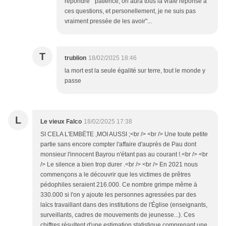
répondre " patience, on aura tous la vraie réponse a
ces questions, et personellement, je ne suis pas
vraiment pressée de les avoir"...
T
trublion
18/02/2025 18:46
la mort est la seule égalité sur terre, tout le monde y
passe
L
Le vieux Falco
18/02/2025 17:38
SI CELA L'EMBËTE ,MOI AUSSI ;<br /> <br /> Une toute petite
partie sans encore compter l'affaire d'auprès de Pau dont
monsieur l'innocent Bayrou n'étant pas au courant !.<br /> <br
/> Le silence a bien trop durer .<br /> <br /> En 2021 nous
commençons a le découvrir que les victimes de prêtres
pédophiles seraient 216.000. Ce nombre grimpe même à
330.000 si l'on y ajoute les personnes agressées par des
laïcs travaillant dans des institutions de l'Église (enseignants,
surveillants, cadres de mouvements de jeunesse...). Ces
chiffres résultent d'une estimation statistique comprenant une