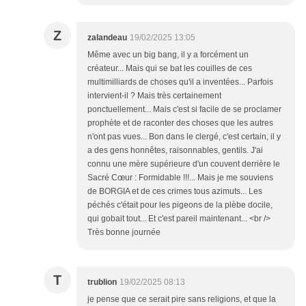
Z
zalandeau
19/02/2025 13:05
Même avec un big bang, il y a forcément un
créateur... Mais qui se bat les couilles de ces
multimilliards de choses qu'il a inventées... Parfois
intervient-il ? Mais très certainement
ponctuellement... Mais c'est si facile de se proclamer
prophète et de raconter des choses que les autres
n'ont pas vues... Bon dans le clergé, c'est certain, il y
a des gens honnêtes, raisonnables, gentils. J'ai
connu une mère supérieure d'un couvent derrière le
Sacré Cœur : Formidable !!!... Mais je me souviens
de BORGIA et de ces crimes tous azimuts... Les
péchés c'était pour les pigeons de la plèbe docile,
qui gobait tout... Et c'est pareil maintenant... <br />
Très bonne journée
T
trublion
19/02/2025 08:13
je pense que ce serait pire sans religions, et que la