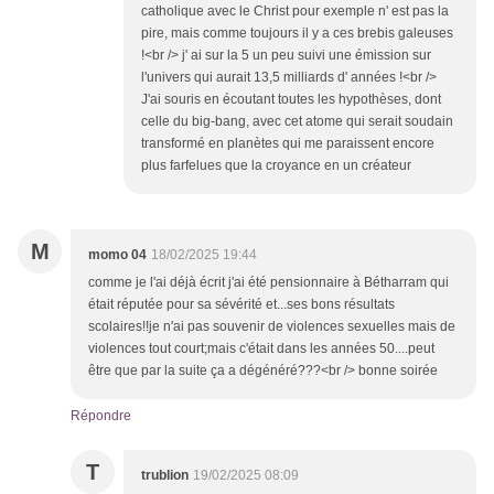
catholique avec le Christ pour exemple n' est pas la
pire, mais comme toujours il y a ces brebis galeuses
!<br /> j' ai sur la 5 un peu suivi une émission sur
l'univers qui aurait 13,5 milliards d' années !<br />
J'ai souris en écoutant toutes les hypothèses, dont
celle du big-bang, avec cet atome qui serait soudain
transformé en planètes qui me paraissent encore
plus farfelues que la croyance en un créateur
M
momo 04
18/02/2025 19:44
comme je l'ai déjà écrit j'ai été pensionnaire à Bétharram qui
était réputée pour sa sévérité et...ses bons résultats
scolaires!!je n'ai pas souvenir de violences sexuelles mais de
violences tout court;mais c'était dans les années 50....peut
être que par la suite ça a dégénéré???<br /> bonne soirée
Répondre
T
trublion
19/02/2025 08:09