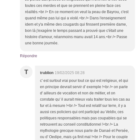
toutes ces merdes et que se prennent en pleine face ces
réalités.<br /> En ce moment on veut la peau de Bayrou, c'est
quand même pas lui qui a violé.<br /> Dans l'enseignement
idem et y'a même des cougards qui finssent première dame,
bon là j'exagère le temps passant a prouvé que c'était une
histoire d'amour, néanmoins manu avait 14 ans.<br /> Passe
une bonne journée.
Répondre
T
trublion
19/02/2025 08:28
c' est surtout vrai pour tout ce qui est religieux, et qui
en principe devrait servir d' exemple !<br /> on parle
d' ailleurs de vocation et non de métier, et on
constate qu' il aurait mieux valu traiter tous les cas au
fur et à mesure !<br /> Tout est relatif sur terre, il y a
aussi ces policiers qui ont participé au Veldiv, ces
politiques responsables mais pas coupables qui se
retrouvent au conseil constitutionnel !<br /> La
mythologie grecque nous parle de Danaé et Persée,
ou d' Oedipe, mais ça finit mal !<br /> Pour le couple