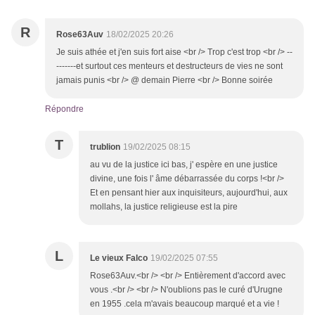
R
Rose63Auv
18/02/2025 20:26
Je suis athée et j'en suis fort aise <br /> Trop c'est trop <br /> --
-------et surtout ces menteurs et destructeurs de vies ne sont
jamais punis <br /> @ demain Pierre <br /> Bonne soirée
Répondre
T
trublion
19/02/2025 08:15
au vu de la justice ici bas, j' espère en une justice
divine, une fois l' âme débarrassée du corps !<br />
Et en pensant hier aux inquisiteurs, aujourd'hui, aux
mollahs, la justice religieuse est la pire
L
Le vieux Falco
19/02/2025 07:55
Rose63Auv.<br /> <br /> Entièrement d'accord avec
vous .<br /> <br /> N'oublions pas le curé d'Urugne
en 1955 .cela m'avais beaucoup marqué et a vie !