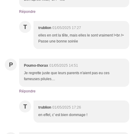
Répondre
T
trublion
01/05/2025 17:27
elles en ont la tête, mais elles le sont vraiment !<br />
Passe une bonne soirée
P
Poumo-thorax
01/05/2025 14:51
Je regrette juste que leurs parents n'aient pas eu ces
fameuses pilules....
Répondre
T
trublion
01/05/2025 17:26
en effet, c' est bien dommage !