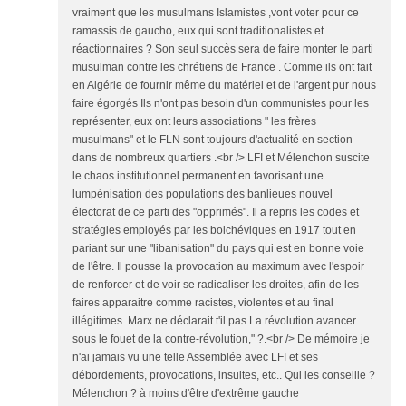
vraiment que les musulmans Islamistes ,vont voter pour ce
ramassis de gaucho, eux qui sont traditionalistes et
réactionnaires ? Son seul succès sera de faire monter le parti
musulman contre les chrétiens de France . Comme ils ont fait
en Algérie de fournir même du matériel et de l'argent pur nous
faire égorgés Ils n'ont pas besoin d'un communistes pour les
représenter, eux ont leurs associations " les frères
musulmans" et le FLN sont toujours d'actualité en section
dans de nombreux quartiers .<br /> LFI et Mélenchon suscite
le chaos institutionnel permanent en favorisant une
lumpénisation des populations des banlieues nouvel
électorat de ce parti des "opprimés". Il a repris les codes et
stratégies employés par les bolchéviques en 1917 tout en
pariant sur une "libanisation" du pays qui est en bonne voie
de l'être. Il pousse la provocation au maximum avec l'espoir
de renforcer et de voir se radicaliser les droites, afin de les
faires apparaitre comme racistes, violentes et au final
illégitimes. Marx ne déclarait t'il pas La révolution avancer
sous le fouet de la contre-révolution," ?.<br /> De mémoire je
n'ai jamais vu une telle Assemblée avec LFI et ses
débordements, provocations, insultes, etc.. Qui les conseille ?
Mélenchon ? à moins d'être d'extrême gauche