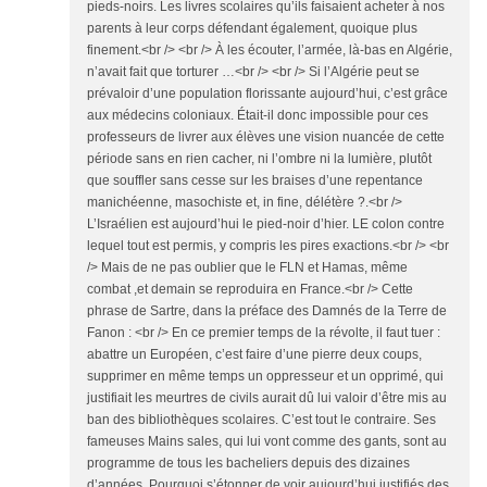
pieds-noirs. Les livres scolaires qu’ils faisaient acheter à nos
parents à leur corps défendant également, quoique plus
finement.<br /> <br /> À les écouter, l’armée, là-bas en Algérie,
n’avait fait que torturer …<br /> <br /> Si l’Algérie peut se
prévaloir d’une population florissante aujourd’hui, c’est grâce
aux médecins coloniaux. Était-il donc impossible pour ces
professeurs de livrer aux élèves une vision nuancée de cette
période sans en rien cacher, ni l’ombre ni la lumière, plutôt
que souffler sans cesse sur les braises d’une repentance
manichéenne, masochiste et, in fine, délétère ?.<br />
L’Israélien est aujourd’hui le pied-noir d’hier. LE colon contre
lequel tout est permis, y compris les pires exactions.<br /> <br
/> Mais de ne pas oublier que le FLN et Hamas, même
combat ,et demain se reproduira en France.<br /> Cette
phrase de Sartre, dans la préface des Damnés de la Terre de
Fanon : <br /> En ce premier temps de la révolte, il faut tuer :
abattre un Européen, c’est faire d’une pierre deux coups,
supprimer en même temps un oppresseur et un opprimé, qui
justifiait les meurtres de civils aurait dû lui valoir d’être mis au
ban des bibliothèques scolaires. C’est tout le contraire. Ses
fameuses Mains sales, qui lui vont comme des gants, sont au
programme de tous les bacheliers depuis des dizaines
d’années. Pourquoi s’étonner de voir aujourd’hui justifiés des