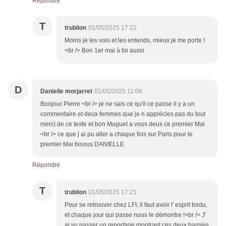
Répondre
T
trublion
01/05/2025 17:22
Moins je les vois et les entends, mieux je me porte !
<br /> Bon 1er mai à toi aussi
D
Danielle morjarret
01/05/2025 11:06
Bonjour Pierre <br /> je ne sais ce qu'il ce passe il y a un
commentaire et deux femmes que je n apprécies pas du tout
merci de ce texte et bon Muguet a vous deux ce premier Mai
<br /> ce que j ai pu aller a chaque fois sur Paris pour le
premier Mai bisous DANIELLE
Répondre
T
trublion
01/05/2025 17:21
Pour se retrouver chez LFI, il faut avoir l' esprit tordu,
et chaque jour qui passe nous le démontre !<br /> J'
ai vu passer un reportage montrant ces deux harpies