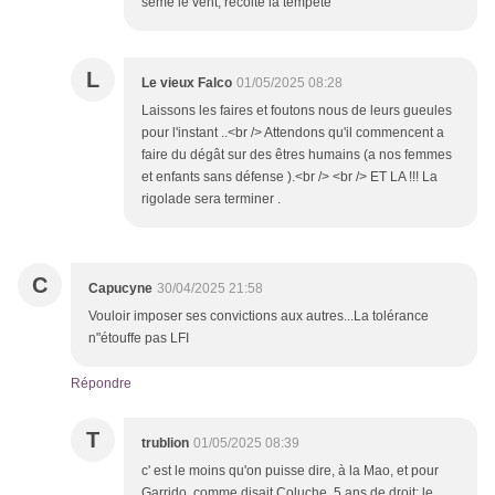
sème le vent, récolte la tempête
L
Le vieux Falco
01/05/2025 08:28
Laissons les faires et foutons nous de leurs gueules
pour l'instant ..<br /> Attendons qu'il commencent a
faire du dégât sur des êtres humains (a nos femmes
et enfants sans défense ).<br /> <br /> ET LA !!! La
rigolade sera terminer .
C
Capucyne
30/04/2025 21:58
Vouloir imposer ses convictions aux autres...La tolérance
n"étouffe pas LFI
Répondre
T
trublion
01/05/2025 08:39
c' est le moins qu'on puisse dire, à la Mao, et pour
Garrido, comme disait Coluche, 5 ans de droit; le