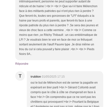
intrinsèquement, personne ne peut supporter autant de
ridicule et de haine !.<br /> <br /> Que va-t-il faire Mélenchon
face à des militants patriotes qui n'ont plus rien à perdre ?
Que feront-ils, toutes ses gonzesses de "LFI" éduqués a la
haine par leurs profs et parents, que feront-ils face à une
riposte patriote du plus rien à perdre ? .Se sera des jeunes et
vieux de choc face a cette vermine ..<br /> <br /> Comme ce
moins que rien ,ce Ritchy Thibault : un cas emblématique de
LFI ? Je voudrais bien le voir en face de moi ce fréluquet
sortant seulement de l'œuf! Pauvre type .Je dirai même un
trou du cul si cela pouvait y faire plaisir .<br /> <br /> Pieds
Noirs 9A..
Répondre
T
trublion
01/05/2025 17:15
oui le but de Mélenchon est de semer la pagaille en
espérant en tirer parti !<br /> Gérard Collomb avait
compris que le côte à côte se changerait en face à
face !<br /> On comprendra que ce ne sont pas les
chrétiens qui provoquent !<br /> Pourtant la Belgique
et l' Angleterre ne sont pas si loin, même pas le Liban