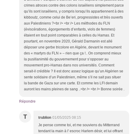
crimes atroces contre des colons israéliens simplement parce
qu’ils sont israéliens, y compris lorsqu’ils appartiennent à des
kibboutz, comme celui de Be’eri, progressistes et très ouverts
aux Palestiniens ?<br /> <br /> Les méthodes du FLN
(éviscérations, égorgements d’enfants, viols de femmes)
étaient en tout point comparables à celles du Hamas. Et
pourtant, en novembre 2020, Gérald Darmanin est allé
déposer une gerbe tricolore en Algérie, devant le monument
des « martyrs du FLN » – rien que ça !.. On comprend mieux
la pusillanimité du gouvernement pour s’opposer au
mouvement pro-Hamas dans nos universités. Comment
serait-il crédible ? Il est donc assez logique qu’un Algérien se
sente solidaire d’un Palestinien, même s’il ne sait pas situer
la bande de Gaza sur une carte. Et comme les LFI demain
auront les mains pleines de sang ..<br /> <br /> Bonne soirée .
Répondre
T
trublion
01/05/2025 08:15
Je pense comme toi, et me souviens du Mitterrand
tendant la main à l' escroc Harlem désir, et lui offrant