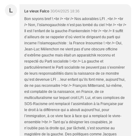
L
Le vieux Falco
30/04/2025 18:36
Bon soyons bref !.<br /> <br /> Nos adorables LFI ..<br /> <br
/> Non, l’islamogauchiste n’est pas tombé du ciel !<br /> <br />
Il est l’enfant de la gauche-Frankenstein !<br /> <br /> Il suffit
d’ailleurs de se rappeler d’où vient le dirigeant du parti qui
incarne l’islamogauchiste : la France Insoumise !.<br /> Oui,
Jean-Luc Mélenchon ne vient pas d’une obscure officine
d’extrême gauche mais était un apparatchik reconnu et
respecté du Parti socialiste !.<br /> La gauche et
particulièrement le Parti socialiste ne peuvent pas s’exonérer
de leurs responsabilités dans la naissance de ce monstre
qu’est devenue LFI …leur enfant qu’ils font mine, aujourd’hui,
de ne pas reconnaitre !<br /> François Mitterrand, lui-même,
est comptable de la naissance, en France, de ce
multiculturalisme sur lequel croit LFI. Lui, et ses complices de
SOS-Racisme ont remplacé l’assimilation à la Française par
le droit à la différence qui a abouti aujourd’hui, pour
l’immigration, à ce vivre face à face qui a remplacé le vivre-
ensemble !<br /> Tant qu’a désigner les coupables, je
n’oublie pas la droite qui, par lâcheté, s’est soumise au
magistère de la gauche. Des politiques comme Jacques