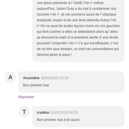
une place peinarde à l' UddE !<br /> même
aujourd'hui, Julien Dray a du mal à condamner sos
racisme !<br /> Je me souviens aussi de l' utopique
trotskyste Jospin et de son âme damnée Aubry !<br
/> On ne peut de toutes façons croire en ces gauches
qui font comme si elles se détestaient alors qu' elles
se donnent la main à la première alerte d' une droite
pouvant l' emporter !<br /> Ce qui est effrayant, c' est
de se dire que demain, ce sont ces universitaires qui
devront gérer le pays !
A
Amandine
30/04/2025 18:20
Bon premier mai
Répondre
T
trublion
01/05/2025 08:05
Bon premier mai à toi aussi