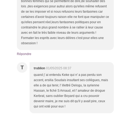
bonnes femmes qui se permettent de dire,de souhaiter des
lois ,des exigences pour autrui alors qu'elles même refusent
de se les imposer et si nous refusons leurs fantasmes car
certaines d'avoir toujours raison elle ne font que manipuler ce
qu'elles pensent réel,leurs fantasmes politiques pour en
contraindre le plus grand nombre à se rallier à leur cause
avec en fait le très faible niveau de leurs arguments !
Formater les esprits avec leurs délires c'est pour elles une
obsession !
Répondre
T
trublion
01/05/2025 08:37
quand j' ai entendu Keke qui n' a pas perdu son
accent, ersilia Soudais insultant ses collègues, mais
elle a de qui tenir, l' illettré Delogu, la syrienne
Hassan, le fiché S Arnaud, et l' amateur de drogue
Kerbrat, sans oublier Boyard qui a cru pouvoir
devenir maire, je me suis dit qu'il y avait pire, ceux
qui ont voté pour eux !