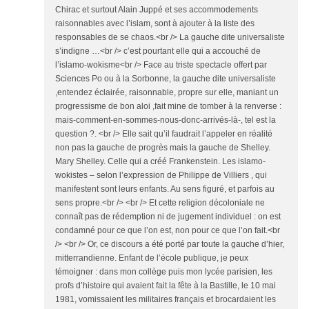
Chirac et surtout Alain Juppé et ses accommodements
raisonnables avec l’islam, sont à ajouter à la liste des
responsables de se chaos.<br /> La gauche dite universaliste
s’indigne …<br /> c’est pourtant elle qui a accouché de
l’islamo-wokisme<br /> Face au triste spectacle offert par
Sciences Po ou à la Sorbonne, la gauche dite universaliste
,entendez éclairée, raisonnable, propre sur elle, maniant un
progressisme de bon aloi ,fait mine de tomber à la renverse :
mais-comment-en-sommes-nous-donc-arrivés-là-, tel est la
question ?. <br /> Elle sait qu’il faudrait l’appeler en réalité
non pas la gauche de progrès mais la gauche de Shelley.
Mary Shelley. Celle qui a créé Frankenstein. Les islamo-
wokistes – selon l’expression de Philippe de Villiers , qui
manifestent sont leurs enfants. Au sens figuré, et parfois au
sens propre.<br /> <br /> Et cette religion décoloniale ne
connaît pas de rédemption ni de jugement individuel : on est
condamné pour ce que l’on est, non pour ce que l’on fait.<br
/> <br /> Or, ce discours a été porté par toute la gauche d’hier,
mitterrandienne. Enfant de l’école publique, je peux
témoigner : dans mon collège puis mon lycée parisien, les
profs d’histoire qui avaient fait la fête à la Bastille, le 10 mai
1981, vomissaient les militaires français et brocardaient les