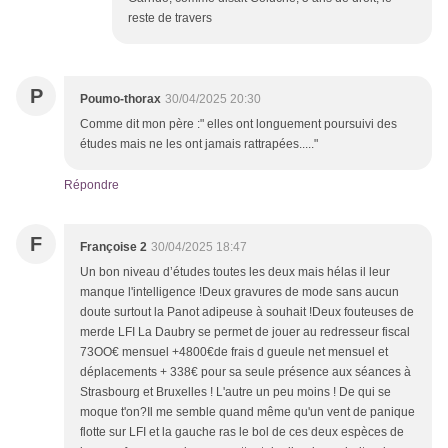
reste de travers
P
Poumo-thorax
30/04/2025 20:30
Comme dit mon père :" elles ont longuement poursuivi des
études mais ne les ont jamais rattrapées....."
Répondre
F
Françoise 2
30/04/2025 18:47
Un bon niveau d’études toutes les deux mais hélas il leur
manque l'intelligence !Deux gravures de mode sans aucun
doute surtout la Panot adipeuse à souhait !Deux fouteuses de
merde LFI La Daubry se permet de jouer au redresseur fiscal
73OO€ mensuel +4800€de frais d gueule net mensuel et
déplacements + 338€ pour sa seule présence aux séances à
Strasbourg et Bruxelles ! L'autre un peu moins ! De qui se
moque t'on?Il me semble quand même qu'un vent de panique
flotte sur LFI et la gauche ras le bol de ces deux espèces de