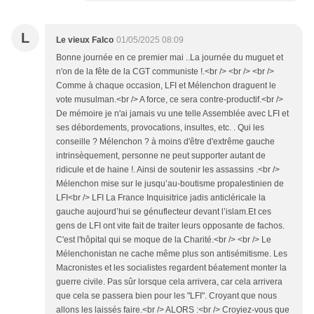
L
Le vieux Falco
01/05/2025 08:09
Bonne journée en ce premier mai ..La journée du muguet et
n'on de la fête de la CGT communiste !.<br /> <br /> <br />
Comme à chaque occasion, LFI et Mélenchon draguent le
vote musulman.<br /> A force, ce sera contre-productif.<br />
De mémoire je n'ai jamais vu une telle Assemblée avec LFI et
ses débordements, provocations, insultes, etc. . Qui les
conseille ? Mélenchon ? à moins d'être d'extrême gauche
intrinsèquement, personne ne peut supporter autant de
ridicule et de haine !. Ainsi de soutenir les assassins .<br />
Mélenchon mise sur le jusqu’au-boutisme propalestinien de
LFI<br /> LFI La France Inquisitrice jadis anticléricale la
gauche aujourd’hui se génuflecteur devant l’islam.Et ces
gens de LFI ont vite fait de traiter leurs opposante de fachos.
C'est l'hôpital qui se moque de la Charité.<br /> <br /> Le
Mélenchonistan ne cache même plus son antisémitisme. Les
Macronistes et les socialistes regardent béatement monter la
guerre civile. Pas sûr lorsque cela arrivera, car cela arrivera
que cela se passera bien pour les "LFI". Croyant que nous
allons les laissés faire.<br /> ALORS :<br /> Croyiez-vous que