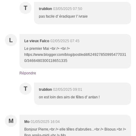
T
trublion
03/05/2025 07:50
pas facile d' éradiquer l' ivraie
L
Le vieux Falco
02/05/2025 07:45
Le premier Mai <br /> <br />
https://www.blogger.com/blog/post/edit/624927850995477031
0/3466480300118651335
Répondre
T
trublion
02/05/2025 09:01
on est loin des airs de fêtes d' antan !
M
Mo
01/05/2025 16:04
Bonjour Pierre,<br /> elle têtes d'abruties...<br /> Bisous.<br />
Bon après-midi,<br /> Mo