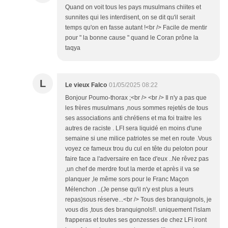
Quand on voit tous les pays musulmans chiites et
sunnites qui les interdisent, on se dit qu'il serait
temps qu'on en fasse autant !<br /> Facile de mentir
pour " la bonne cause " quand le Coran prône la
taqya
L
Le vieux Falco
01/05/2025 08:22
Bonjour Poumo-thorax ;<br /> <br /> Il n'y a pas que
les frères musulmans ,nous sommes rejetés de tous
ses associations anti chrétiens et ma foi traitre les
autres de raciste . LFI sera liquidé en moins d'une
semaine si une milice patriotes se met en route .Vous
voyez ce fameux trou du cul en tête du peloton pour
faire face a l'adversaire en face d'eux ..Ne rêvez pas
,un chef de merdre fout la merde et après il va se
planquer ,le même sors pour le Franc Maçon
Mélenchon ..(Je pense qu'il n'y est plus a leurs
repas)sous réserve...<br /> Tous des branquignols, je
vous dis ,tous des branquignols!!. uniquement l'islam
frapperas et toutes ses gonzesses de chez LFI iront