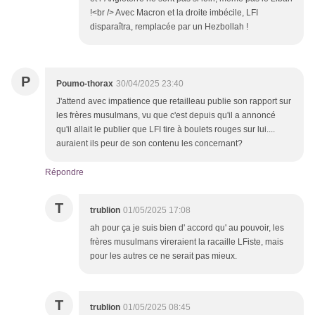
!<br /> Avec Macron et la droite imbécile, LFI
disparaîtra, remplacée par un Hezbollah !
P
Poumo-thorax
30/04/2025 23:40
J'attend avec impatience que retailleau publie son rapport sur
les frères musulmans, vu que c'est depuis qu'il a annoncé
qu'il allait le publier que LFI tire à boulets rouges sur lui....
auraient ils peur de son contenu les concernant?
Répondre
T
trublion
01/05/2025 17:08
ah pour ça je suis bien d' accord qu' au pouvoir, les
frères musulmans vireraient la racaille LFiste, mais
pour les autres ce ne serait pas mieux.
T
trublion
01/05/2025 08:45