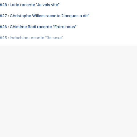
28 : Lorie raconte "Je vais vite"
#27 : Christophe Willem raconte "Jacques a dit"
#26 : Chimène Badi raconte "Entre nous"
#25 : Indochine raconte "3e sexe"
#24 : Zaho raconte "C'est chelou"
#23 : Patrick Bruel raconte "Au café des délices"
#22 : Kyo raconte "Le chemin"
#21 : Nolwenn Leroy raconte "Cassé"
#20 : Patrick Hernandez raconte "Born to be alive"
#19 : Lorie raconte "Près de moi"
#18 : Michael Jones raconte "A nos actes manqués" (avec Jean-Jacque
#17 : Khaled raconte "Aïcha"
#16 : Corneille raconte "Parce qu'on vient de loin"