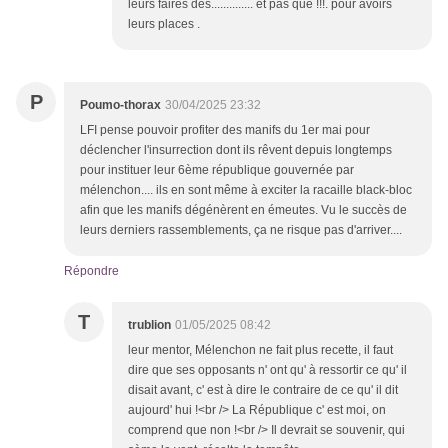
leurs faires des.............. et pas que !!!. pour avoirs
leurs places .
P
Poumo-thorax
30/04/2025 23:32
LFI pense pouvoir profiter des manifs du 1er mai pour
déclencher l'insurrection dont ils rêvent depuis longtemps
pour instituer leur 6ème république gouvernée par
mélenchon.... ils en sont même à exciter la racaille black-bloc
afin que les manifs dégénèrent en émeutes. Vu le succès de
leurs derniers rassemblements, ça ne risque pas d'arriver....
Répondre
T
trublion
01/05/2025 08:42
leur mentor, Mélenchon ne fait plus recette, il faut
dire que ses opposants n' ont qu' à ressortir ce qu' il
disait avant, c' est à dire le contraire de ce qu' il dit
aujourd' hui !<br /> La République c' est moi, on
comprend que non !<br /> Il devrait se souvenir, qui