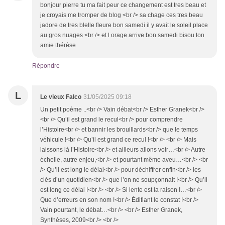
bonjour pierre tu ma fait peur ce changement est tres beau et
je croyais me tromper de blog <br /> sa chage ces tres beau
jadore de tres blelle fleure bon samedi il y avait le soleil place
au gros nuages <br /> et l orage arrive bon samedi bisou ton
amie thérèse
Répondre
L
Le vieux Falco
31/05/2025 09:18
Un petit poème ..<br /> Vain débat<br /> Esther Granek<br />
<br /> Qu’il est grand le recul<br /> pour comprendre
l’Histoire<br /> et bannir les brouillards<br /> que le temps
véhicule !<br /> Qu’il est grand ce recul !<br /> <br /> Mais
laissons là l’Histoire<br /> et ailleurs allons voir…<br /> Autre
échelle, autre enjeu,<br /> et pourtant même aveu…<br /> <br
/> Qu’il est long le délai<br /> pour déchiffrer enfin<br /> les
clés d’un quotidien<br /> que l’on ne soupçonnait !<br /> Qu’il
est long ce délai !<br /> <br /> Si lente est la raison !…<br />
Que d’erreurs en son nom !<br /> Édifiant le constat !<br />
Vain pourtant, le débat…<br /> <br /> Esther Granek,
Synthèses, 2009<br /> <br />