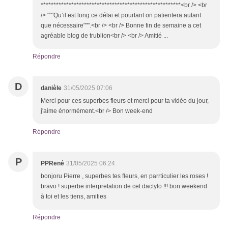
*******************************************************<br /> <br
/> """Qu’il est long ce délai et pourtant on patientera autant
que nécessaire""".<br /> <br /> Bonne fin de semaine a cet
agréable blog de trublion<br /> <br /> Amitié ...
Répondre
D
danièle
31/05/2025 07:06
Merci pour ces superbes fleurs et merci pour ta vidéo du jour,
j'aime énormément.<br /> Bon week-end
Répondre
P
PPRené
31/05/2025 06:24
bonjoru Pierre , superbes tes fleurs, en parrticulier les roses !
bravo ! superbe interpretation de cet dactylo !!! bon weekend
à toi et les tiens, amities
Répondre