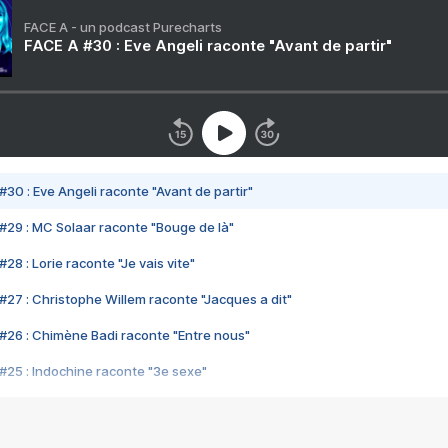
FACE A - un podcast Purecharts
FACE A #30 : Eve Angeli raconte "Avant de partir"
#30 : Eve Angeli raconte "Avant de partir"
#29 : MC Solaar raconte "Bouge de là"
28 : Lorie raconte "Je vais vite"
#27 : Christophe Willem raconte "Jacques a dit"
#26 : Chimène Badi raconte "Entre nous"
#25 : Indochine raconte "3e sexe"
#24 : Zaho raconte "C'est chelou"
#23 : Patrick Bruel raconte "Au café des délices"