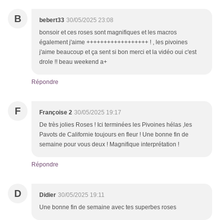
B
bebert33
30/05/2025 23:08
bonsoir et ces roses sont magnifiques et les macros
également j'aime ++++++++++++++++++ ! , les pivoines
j'aime beaucoup et ça sent si bon merci et la vidéo oui c'est
drole !! beau weekend a+
Répondre
F
Françoise 2
30/05/2025 19:17
De très jolies Roses ! Ici terminées les Pivoines hélas ,les
Pavots de Californie toujours en fleur ! Une bonne fin de
semaine pour vous deux ! Magnifique interprétation !
Répondre
D
Didier
30/05/2025 19:11
Une bonne fin de semaine avec tes superbes roses