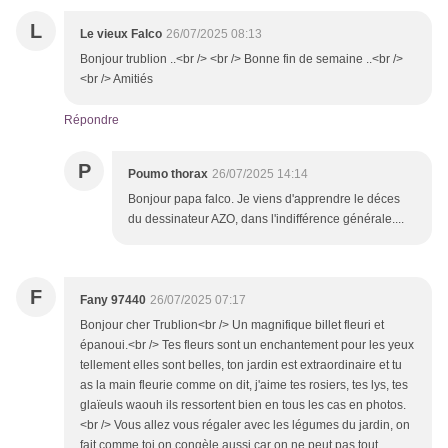
L
Le vieux Falco
26/07/2025 08:13
Bonjour trublion ..<br /> <br /> Bonne fin de semaine ..<br />
<br /> Amitiés
Répondre
P
Poumo thorax
26/07/2025 14:14
Bonjour papa falco. Je viens d'apprendre le déces
du dessinateur AZO, dans l'indifférence générale....
F
Fany 97440
26/07/2025 07:17
Bonjour cher Trublion<br /> Un magnifique billet fleuri et
épanoui.<br /> Tes fleurs sont un enchantement pour les yeux
tellement elles sont belles, ton jardin est extraordinaire et tu
as la main fleurie comme on dit, j'aime tes rosiers, tes lys, tes
glaïeuls waouh ils ressortent bien en tous les cas en photos.
<br /> Vous allez vous régaler avec les légumes du jardin, on
fait comme toi on congèle aussi car on ne peut pas tout