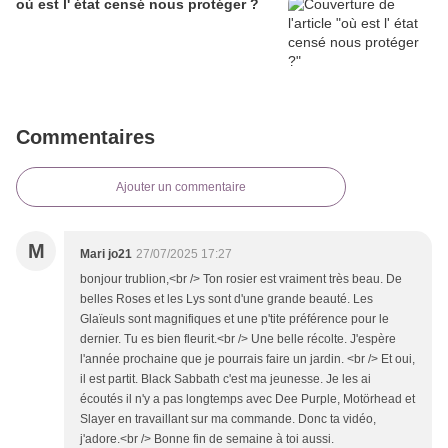
où est l' état censé nous protéger ?
Commentaires
Ajouter un commentaire
M
Mari jo21
27/07/2025 17:27
bonjour trublion,<br /> Ton rosier est vraiment très beau. De
belles Roses et les Lys sont d'une grande beauté. Les
Glaïeuls sont magnifiques et une p'tite préférence pour le
dernier. Tu es bien fleurit.<br /> Une belle récolte. J'espère
l'année prochaine que je pourrais faire un jardin. <br /> Et oui,
il est partit. Black Sabbath c'est ma jeunesse. Je les ai
écoutés il n'y a pas longtemps avec Dee Purple, Motörhead et
Slayer en travaillant sur ma commande. Donc ta vidéo,
j'adore.<br /> Bonne fin de semaine à toi aussi.