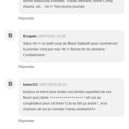
donné beaucoup d'artistes : Plastic bertrand, Annie Cordy,
Adamo, etc... <br /> Très bonne journée
Répondre
B
Bregwin
26/07/2025 10:38
Salut,<br /> un petit coup de Black Sabbath pour commencer
la journée c'est pas mal.<br /> Bonne fin de semaine -
Cordialement -
Répondre
B
bebert33
26/07/2025 09:19
bonjour et merci pour toutes ces photos superbes de ces
fleurs que j'aime +++++++++++++++++ ! eh oui au
congélateur pour cet hiver !! j'ai eu fait ça avant ! , et la
chanson ah oui je connais !! beau weekend A+
Répondre