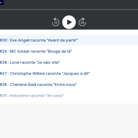
#30 : Eve Angeli raconte "Avant de partir"
#29 : MC Solaar raconte "Bouge de là"
28 : Lorie raconte "Je vais vite"
#27 : Christophe Willem raconte "Jacques a dit"
#26 : Chimène Badi raconte "Entre nous"
#25 : Indochine raconte "3e sexe"
#24 : Zaho raconte "C'est chelou"
#23 : Patrick Bruel raconte "Au café des délices"
#22 : Kyo raconte "Le chemin"