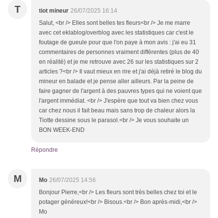
T
tiot mineur
26/07/2025 16:14
Salut, <br /> Elles sont belles tes fleurs<br /> Je me marre
avec cet eklablog/overblog avec les statistiques car c'est le
foutage de gueule pour que l'on paye à mon avis : j'ai eu 31
commentaires de personnes vraiment différentes (plus de 40
en réalité) et je me retrouve avec 26 sur les statistiques sur 2
articles ?<br /> Il vaut mieux en rire et j'ai déjà retiré le blog du
mineur en balade et je pense aller ailleurs. Par la peine de
faire gagner de l'argent à des pauvres types qui ne voient que
l'argent immédiat. <br /> J'espère que tout va bien chez vous
car chez nous il fait beau mais sans trop de chaleur alors la
Tiotte dessine sous le parasol.<br /> Je vous souhaite un
BON WEEK-END
Répondre
M
Mo
26/07/2025 14:56
Bonjour Pierre,<br /> Les fleurs sont très belles chez toi et le
potager généreux!<br /> Bisous.<br /> Bon après-midi,<br />
Mo