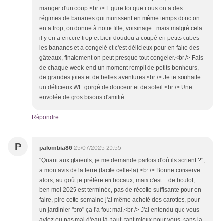
manger d'un coup.<br /> Figure toi que nous on a des
régimes de bananes qui murissent en même temps donc on
en a trop, on donne à notre fille, voisinage...mais malgré cela
il y en a encore trop et bien doudou a coupé en petits cubes
les bananes et a congelé et c'est délicieux pour en faire des
gâteaux, finalement on peut presque tout congeler.<br /> Fais
de chaque week-end un moment rempli de petits bonheurs,
de grandes joies et de belles aventures.<br /> Je te souhaite
un délicieux WE gorgé de douceur et de soleil.<br /> Une
envolée de gros bisous d'amitié.
Répondre
P
palombia86
25/07/2025 20:55
"Quant aux glaïeuls, je me demande parfois d'où ils sortent ?",
a mon avis de la terre (facile celle-la).<br /> Bonne conserve
alors, au goût je préfère en bocaux, mais c'est + de boulot,
ben moi 2025 est terminée, pas de récolte suffisante pour en
faire, pire cette semaine j'ai même acheté des carottes, pour
un jardinier "pro" ça l'a fout mal.<br /> J'ai entendu que vous
aviez eu pas mal d'eau là-haut, tant mieux pour vous, sans la