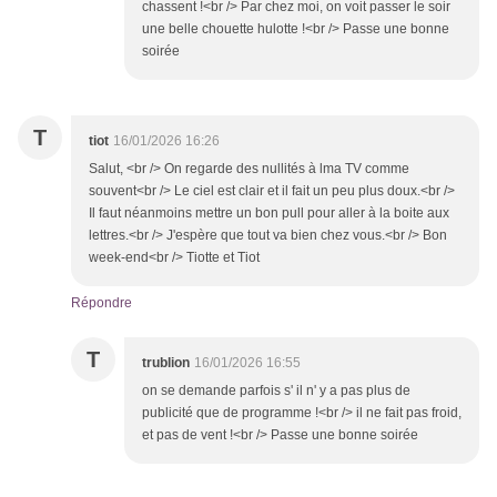
chassent !<br /> Par chez moi, on voit passer le soir
une belle chouette hulotte !<br /> Passe une bonne
soirée
T
tiot
16/01/2026 16:26
Salut, <br /> On regarde des nullités à lma TV comme
souvent<br /> Le ciel est clair et il fait un peu plus doux.<br />
Il faut néanmoins mettre un bon pull pour aller à la boite aux
lettres.<br /> J'espère que tout va bien chez vous.<br /> Bon
week-end<br /> Tiotte et Tiot
Répondre
T
trublion
16/01/2026 16:55
on se demande parfois s' il n' y a pas plus de
publicité que de programme !<br /> il ne fait pas froid,
et pas de vent !<br /> Passe une bonne soirée