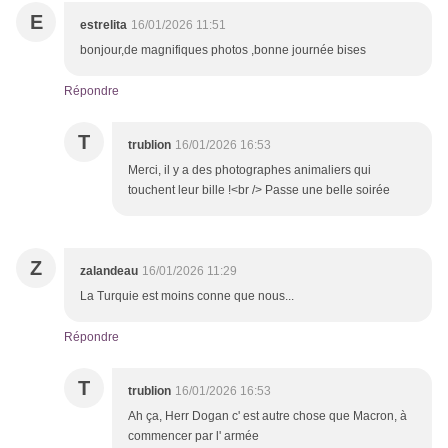
E
estrelita
16/01/2026 11:51
bonjour,de magnifiques photos ,bonne journée bises
Répondre
T
trublion
16/01/2026 16:53
Merci, il y a des photographes animaliers qui
touchent leur bille !<br /> Passe une belle soirée
Z
zalandeau
16/01/2026 11:29
La Turquie est moins conne que nous...
Répondre
T
trublion
16/01/2026 16:53
Ah ça, Herr Dogan c' est autre chose que Macron, à
commencer par l' armée