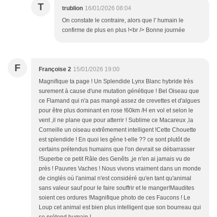
T
trublion
16/01/2026 08:04
On constate le contraire, alors que l' humain le
confirme de plus en plus !<br /> Bonne journée
F
Françoise 2
15/01/2026 19:00
Magnifique ta page ! Un Splendide Lynx Blanc hybride très
surement à cause d'une mutation génétique ! Bel Oiseau que
ce Flamand qui n'a pas mangé assez de crevettes et d'algues
pour être plus dominant en rose !60km /H en vol et selon le
vent ,il ne plane que pour atterrir ! Sublime ce Macareux ,la
Corneille un oiseau extrêmement intelligent !Cette Chouette
est splendide ! En quoi les gêne t-elle ?? ce sont plutôt de
certains prétendus humains que l'on devrait se débarrasser
!Superbe ce petit Râle des Genêts ,je n'en ai jamais vu de
près ! Pauvres Vaches ! Nous vivons vraiment dans un monde
de cinglés où l'animal n'est considéré qu'en tant qu'animal
sans valeur sauf pour le faire souffrir et le manger!Maudites
soient ces ordures !Magnifique photo de ces Faucons ! Le
Loup cet animal est bien plus intelligent que son bourreau qui