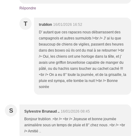
Répondre
T
trublion
16/01/2026 16:52
D' autant que ces rapaces nous débarrassent des
campagnols et autres surmulots !<br /> J' ai lu que
beaucoup de chiens de vigiles, passent des heures
dans des boxes où ils ont du mal à se retourner !<br
/> Oui, les chiens ont une horloge dans la tête, et j'
avais une griffon bruxelloise capable de manger du
pâté, ou du hachis sans toucher au cachet caché !!!
<br /> On a eu 8° toute la journée, et de la grisaille, la
pluie est sympa, elle tombe la nuit !<br /> Bonne
soirée
S
Sylvestre Brunaud ..
16/01/2026 08:45
Bonjour trublion .<br /> <br /> Joyeuse et bonne journée
animalière sous un temps de pluie et 8°.chez nous .<br /> <br
/> Amitié ..