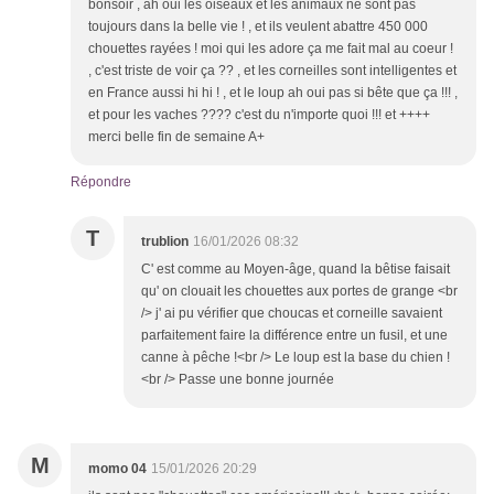
bonsoir , ah oui les oiseaux et les animaux ne sont pas
toujours dans la belle vie ! , et ils veulent abattre 450 000
chouettes rayées ! moi qui les adore ça me fait mal au coeur !
, c'est triste de voir ça ?? , et les corneilles sont intelligentes et
en France aussi hi hi ! , et le loup ah oui pas si bête que ça !!! ,
et pour les vaches ???? c'est du n'importe quoi !!! et ++++
merci belle fin de semaine A+
Répondre
T
trublion
16/01/2026 08:32
C' est comme au Moyen-âge, quand la bêtise faisait
qu' on clouait les chouettes aux portes de grange <br
/> j' ai pu vérifier que choucas et corneille savaient
parfaitement faire la différence entre un fusil, et une
canne à pêche !<br /> Le loup est la base du chien !
<br /> Passe une bonne journée
M
momo 04
15/01/2026 20:29