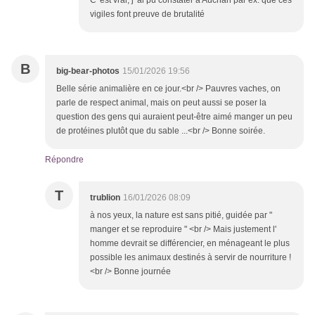
C' est vrai, j' ai pu constater à Auchan par ex. que ces
vigiles font preuve de brutalité
B
big-bear-photos
15/01/2026 19:56
Belle série animalière en ce jour.<br /> Pauvres vaches, on
parle de respect animal, mais on peut aussi se poser la
question des gens qui auraient peut-être aimé manger un peu
de protéines plutôt que du sable ...<br /> Bonne soirée.
Répondre
T
trublion
16/01/2026 08:09
à nos yeux, la nature est sans pitié, guidée par "
manger et se reproduire " <br /> Mais justement l'
homme devrait se différencier, en ménageant le plus
possible les animaux destinés à servir de nourriture !
<br /> Bonne journée