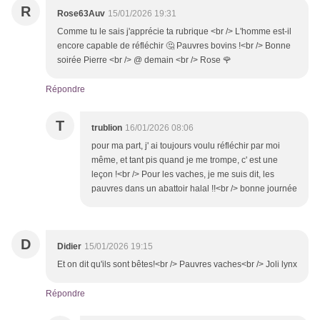
R
Rose63Auv
15/01/2026 19:31
Comme tu le sais j'apprécie ta rubrique <br /> L'homme est-il
encore capable de réfléchir 🤔 Pauvres bovins !<br /> Bonne
soirée Pierre <br /> @ demain <br /> Rose 🌹
Répondre
T
trublion
16/01/2026 08:06
pour ma part, j' ai toujours voulu réfléchir par moi
même, et tant pis quand je me trompe, c' est une
leçon !<br /> Pour les vaches, je me suis dit, les
pauvres dans un abattoir halal !!<br /> bonne journée
D
Didier
15/01/2026 19:15
Et on dit qu'ils sont bêtes!<br /> Pauvres vaches<br /> Joli lynx
Répondre