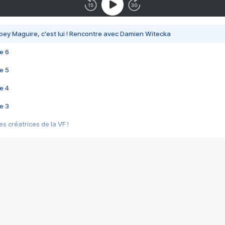
bey Maguire, c'est lui ! Rencontre avec Damien Witecka
e 6
e 5
e 4
e 3
s créatrices de la VF !
e 2
e 1
e Mektoub My Love arrive enfin ! Rencontre avec Shaïn Boumedine et Sal
i : après Toni en famille
elle réalise le bouleversant Dites lui que je l'aime