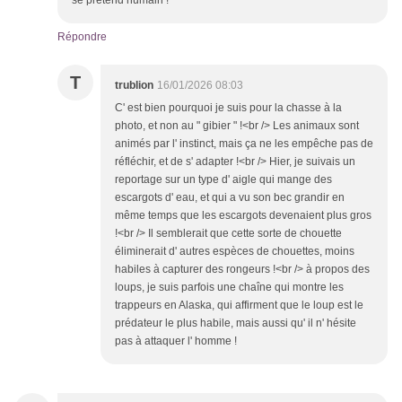
se prétend humain !
Répondre
T
trublion
16/01/2026 08:03
C' est bien pourquoi je suis pour la chasse à la
photo, et non au " gibier " !<br /> Les animaux sont
animés par l' instinct, mais ça ne les empêche pas de
réfléchir, et de s' adapter !<br /> Hier, je suivais un
reportage sur un type d' aigle qui mange des
escargots d' eau, et qui a vu son bec grandir en
même temps que les escargots devenaient plus gros
!<br /> Il semblerait que cette sorte de chouette
éliminerait d' autres espèces de chouettes, moins
habiles à capturer des rongeurs !<br /> à propos des
loups, je suis parfois une chaîne qui montre les
trappeurs en Alaska, qui affirment que le loup est le
prédateur le plus habile, mais aussi qu' il n' hésite
pas à attaquer l' homme !