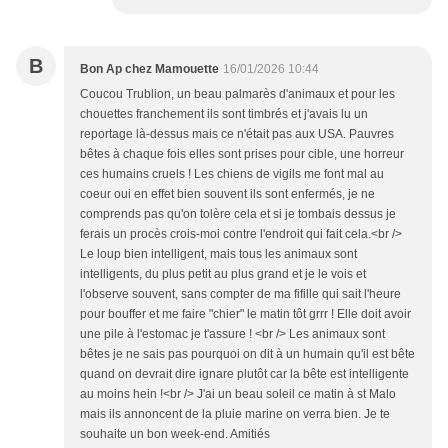
B
Bon Ap chez Mamouette
16/01/2026 10:44
Coucou Trublion, un beau palmarès d'animaux et pour les
chouettes franchement ils sont timbrés et j'avais lu un
reportage là-dessus mais ce n'était pas aux USA. Pauvres
bêtes à chaque fois elles sont prises pour cible, une horreur
ces humains cruels ! Les chiens de vigils me font mal au
coeur oui en effet bien souvent ils sont enfermés, je ne
comprends pas qu'on tolère cela et si je tombais dessus je
ferais un procès crois-moi contre l'endroit qui fait cela.<br />
Le loup bien intelligent, mais tous les animaux sont
intelligents, du plus petit au plus grand et je le vois et
l'observe souvent, sans compter de ma fifille qui sait l'heure
pour bouffer et me faire "chier" le matin tôt grrr ! Elle doit avoir
une pile à l'estomac je t'assure ! <br /> Les animaux sont
bêtes je ne sais pas pourquoi on dit à un humain qu'il est bête
quand on devrait dire ignare plutôt car la bête est intelligente
au moins hein !<br /> J'ai un beau soleil ce matin à st Malo
mais ils annoncent de la pluie marine on verra bien. Je te
souhaite un bon week-end. Amitiés