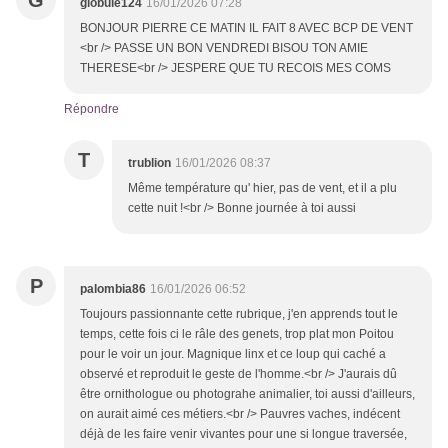
G
globule124
16/01/2026 07:28
BONJOUR PIERRE CE MATIN IL FAIT 8 AVEC BCP DE VENT
<br /> PASSE UN BON VENDREDI BISOU TON AMIE
THERESE<br /> JESPERE QUE TU RECOIS MES COMS
Répondre
T
trublion
16/01/2026 08:37
Même température qu' hier, pas de vent, et il a plu
cette nuit !<br /> Bonne journée à toi aussi
P
palombia86
16/01/2026 06:52
Toujours passionnante cette rubrique, j'en apprends tout le
temps, cette fois ci le râle des genets, trop plat mon Poitou
pour le voir un jour. Magnique linx et ce loup qui caché a
observé et reproduit le geste de l'homme.<br /> J'aurais dû
être ornithologue ou photograhe animalier, toi aussi d'ailleurs,
on aurait aimé ces métiers.<br /> Pauvres vaches, indécent
déjà de les faire venir vivantes pour une si longue traversée,