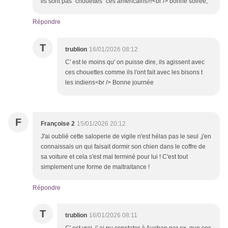
ils sont pas "chouettes" ces américains!!!<br /> bonne soirée;
Répondre
T
trublion
16/01/2026 08:12
C' est le moins qu' on puisse dire, ils agissent avec
ces chouettes comme ils l'ont fait avec les bisons t
les indiens<br /> Bonne journée
F
Françoise 2
15/01/2026 20:12
J'ai oublié cette saloperie de vigile n'est hélas pas le seul ,j'en
connaissais un qui faisait dormir son chien dans le coffre de
sa voiture et cela s'est mal terminé pour lui ! C'est tout
simplement une forme de maltraitance !
Répondre
T
trublion
16/01/2026 08:11