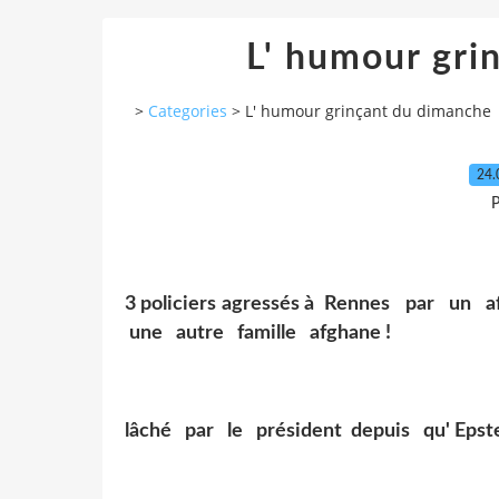
L' humour gri
>
Categories
>
L' humour grinçant du dimanche
24.
P
3 policiers agressés à Rennes par un
une autre famille afghane !
lâché par le président depuis qu' Epste