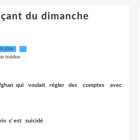
nçant du dimanche
05.2026
…
ar trublion
 afghan qui voulait régler des comptes avec
in s' est suicidé