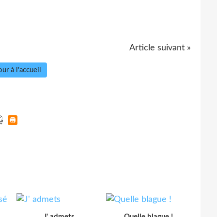
Article suivant »
ur à l'accueil
J' admets
Quelle blague !