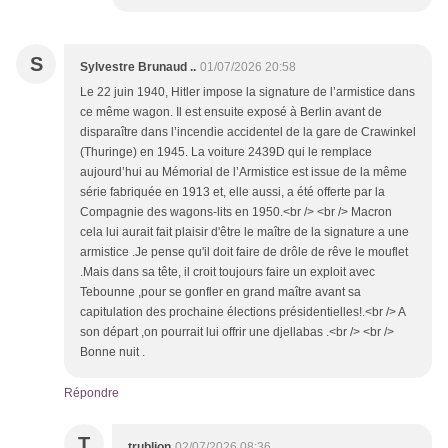
S
Sylvestre Brunaud ..
01/07/2026 20:58
Le 22 juin 1940, Hitler impose la signature de l’armistice dans
ce même wagon. Il est ensuite exposé à Berlin avant de
disparaître dans l’incendie accidentel de la gare de Crawinkel
(Thuringe) en 1945. La voiture 2439D qui le remplace
aujourd’hui au Mémorial de l’Armistice est issue de la même
série fabriquée en 1913 et, elle aussi, a été offerte par la
Compagnie des wagons-lits en 1950.<br /> <br /> Macron
cela lui aurait fait plaisir d'être le maître de la signature a une
armistice .Je pense qu'il doit faire de drôle de rêve le mouflet
.Mais dans sa tête, il croit toujours faire un exploit avec
Tebounne ,pour se gonfler en grand maître avant sa
capitulation des prochaine élections présidentielles!.<br /> A
son départ ,on pourrait lui offrir une djellabas .<br /> <br />
Bonne nuit .
Répondre
T
trublion
02/07/2026 08:36