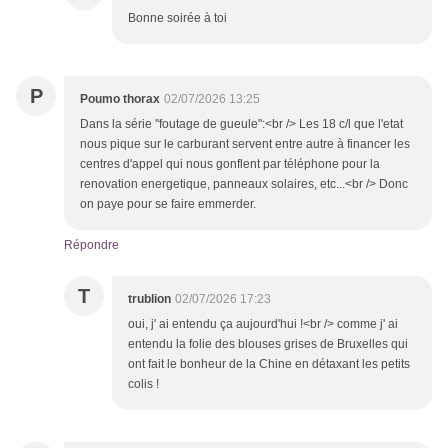
Bonne soirée à toi
P
Poumo thorax
02/07/2026 13:25
Dans la série "foutage de gueule":<br /> Les 18 c/l que l'etat
nous pique sur le carburant servent entre autre à financer les
centres d'appel qui nous gonflent par téléphone pour la
renovation energetique, panneaux solaires, etc...<br /> Donc
on paye pour se faire emmerder.
Répondre
T
trublion
02/07/2026 17:23
oui, j' ai entendu ça aujourd'hui !<br /> comme j' ai
entendu la folie des blouses grises de Bruxelles qui
ont fait le bonheur de la Chine en détaxant les petits
colis !