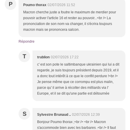
P
Poumo thorax
02/07/2026 11:52
Macron cherche juste a foutre le maximum de merdier pour
pouvoir activer l'article 16 et rester au pouvoir...<br /> La
prononciation de son nom va changer, il s'écrira toujours
macron mais se prononcera salcon.
Répondre
T
trublion
02/07/2026 17:22
c' est son pote le saltimbanque ukrainien qui lui a dit
regarde, je suis toujours président depuis 2019, et il
a donc tout intérêt à ce que le conflit perdure !<br />
Je pense même que ce corrompu est plus malin,
parce qu' il arrive à récolter des milliards via l'
Europe, et il se dit qu'une partie est détournée
S
Sylvestre Brunaud ..
02/07/2026 12:39
Bonjour Poumo thorax ;<br /> <br /> Macron
s'accommode bien avec les barbares .<br /> Il faut