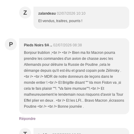
Z
zalandeau
02/07/2026 10:10
Et vendus, traitres, pourris !
P
Pieds Noirs 9A ..
02/07/2026 08:38
Bonjour trublion ;<br /> <br /> Bien ma foi Macron pourra
prendre les commandes d'un avion de chasse avec les
Allemands pour détruire la Russie de Poutine ,cela le
démange depuis qu'il est élu et grand copain pote Zélinsky .
<br /> <br /> MDR de notre donneurs de leçons dans le
monde entier !.<br /> Et Brigitte disant "" Va mon Fiston va ,si
cela te fais plaisir ""!. "Va faire mumuse""!.<br /> Et
malheureusement le lendemain nous risquons d'avoir la Tour
Effel plier en deux . <br /> Et les LFI... Bravo Macron ,écrasons
Poutine <br /> <br /> Bonne journée .
Répondre