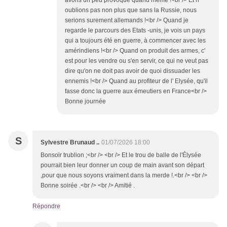
avons un peu provoqué quand même !<br /> Et n'
oublions pas non plus que sans la Russie, nous
serions surement allemands !<br /> Quand je
regarde le parcours des Etats -unis, je vois un pays
qui a toujours été en guerre, à commencer avec les
amérindiens !<br /> Quand on produit des armes, c'
est pour les vendre ou s'en servir, ce qui ne veut pas
dire qu'on ne doit pas avoir de quoi dissuader les
ennemis !<br /> Quand au profiteur de l' Elysée, qu'il
fasse donc la guerre aux émeutiers en France<br />
Bonne journée
S
Sylvestre Brunaud ..
01/07/2026 18:00
Bonsoir trublion ;<br /> <br /> Et le trou de balle de l'Élysée
pourrait bien leur donner un coup de main avant son départ
,pour que nous soyons vraiment dans la merde !.<br /> <br />
Bonne soirée .<br /> <br /> Amitié .
Répondre