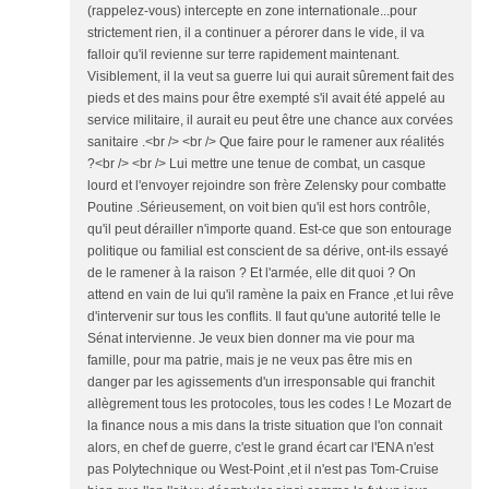
(rappelez-vous) intercepte en zone internationale...pour
strictement rien, il a continuer a pérorer dans le vide, il va
falloir qu'il revienne sur terre rapidement maintenant.
Visiblement, il la veut sa guerre lui qui aurait sûrement fait des
pieds et des mains pour être exempté s'il avait été appelé au
service militaire, il aurait eu peut être une chance aux corvées
sanitaire .<br /> <br /> Que faire pour le ramener aux réalités
?<br /> <br /> Lui mettre une tenue de combat, un casque
lourd et l'envoyer rejoindre son frère Zelensky pour combatte
Poutine .Sérieusement, on voit bien qu'il est hors contrôle,
qu'il peut dérailler n'importe quand. Est-ce que son entourage
politique ou familial est conscient de sa dérive, ont-ils essayé
de le ramener à la raison ? Et l'armée, elle dit quoi ? On
attend en vain de lui qu'il ramène la paix en France ,et lui rêve
d'intervenir sur tous les conflits. Il faut qu'une autorité telle le
Sénat intervienne. Je veux bien donner ma vie pour ma
famille, pour ma patrie, mais je ne veux pas être mis en
danger par les agissements d'un irresponsable qui franchit
allègrement tous les protocoles, tous les codes ! Le Mozart de
la finance nous a mis dans la triste situation que l'on connait
alors, en chef de guerre, c'est le grand écart car l'ENA n'est
pas Polytechnique ou West-Point ,et il n'est pas Tom-Cruise