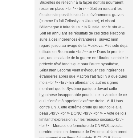
Bruxelles de réfléchir à la façon dont ils pourraient
rester en place :<br /> <br /> – Soit en rendant les
élections impossibles du fait d’événements graves
(comme l’a fait Zelinsky en Ukraine), et visant
l'Allemagne à faire feu sur la Russie .<br /> <br /> –
Soit en annulant les résultats de ces dites élections
suite à des ingérences étrangères , suivez mon
regard jusqu’au rivage de la Moskova. Méthode déjà
utilisée en Roumanie.<br /> <br /> Dans le premier
cas, une escalade de la guerre en Ukraine semble le
prétexte rêvé tandis que pour l’autre hypothèse,
Sébastien Lecornu vient d’évoquer ces ingérences
étrangères après que Macron l’ait fait il y a quelques
mois.<br /> <br /> En attendant, d’autres signes
montrent que le Système panique devant cette
hypothèse insupportable pour lui de la victoire de ce
qu’il s’entête à appeler l’extrême droite : AHH tous
contre UN .Cette extrême droite qui leur colle a la
peau .<br /> <br /> DONC <br /> <br /> – Vote de lois
limitant l’expression sur les réseaux sociaux,<br />
<br /> – Menace de fermeture de CNEWS, avec la
dernière mise en demeure de l’Arcom qui s’en prend