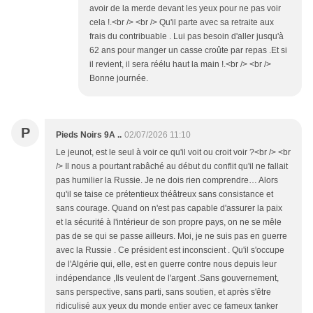
avoir de la merde devant les yeux pour ne pas voir
cela !.<br /> <br /> Qu'il parte avec sa retraite aux
frais du contribuable . Lui pas besoin d'aller jusqu'à
62 ans pour manger un casse croûte par repas .Et si
il revient, il sera réélu haut la main !.<br /> <br />
Bonne journée.
P
Pieds Noirs 9A ..
02/07/2026 11:10
Le jeunot, est le seul à voir ce qu'il voit ou croit voir ?<br /> <br
/> Il nous a pourtant rabâché au début du conflit qu'il ne fallait
pas humilier la Russie. Je ne dois rien comprendre… Alors
qu'il se taise ce prétentieux théâtreux sans consistance et
sans courage. Quand on n'est pas capable d'assurer la paix
et la sécurité à l'intérieur de son propre pays, on ne se mêle
pas de se qui se passe ailleurs. Moi, je ne suis pas en guerre
avec la Russie . Ce président est inconscient . Qu'il s'occupe
de l'Algérie qui, elle, est en guerre contre nous depuis leur
indépendance ,Ils veulent de l'argent .Sans gouvernement,
sans perspective, sans parti, sans soutien, et après s'être
ridiculisé aux yeux du monde entier avec ce fameux tanker