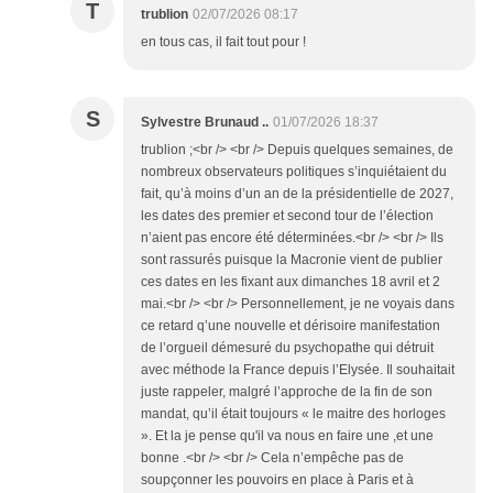
T
trublion
02/07/2026 08:17
en tous cas, il fait tout pour !
S
Sylvestre Brunaud ..
01/07/2026 18:37
trublion ;<br /> <br /> Depuis quelques semaines, de
nombreux observateurs politiques s’inquiétaient du
fait, qu’à moins d’un an de la présidentielle de 2027,
les dates des premier et second tour de l’élection
n’aient pas encore été déterminées.<br /> <br /> Ils
sont rassurés puisque la Macronie vient de publier
ces dates en les fixant aux dimanches 18 avril et 2
mai.<br /> <br /> Personnellement, je ne voyais dans
ce retard q’une nouvelle et dérisoire manifestation
de l’orgueil démesuré du psychopathe qui détruit
avec méthode la France depuis l’Elysée. Il souhaitait
juste rappeler, malgré l’approche de la fin de son
mandat, qu’il était toujours « le maitre des horloges
». Et la je pense qu'il va nous en faire une ,et une
bonne .<br /> <br /> Cela n’empêche pas de
soupçonner les pouvoirs en place à Paris et à