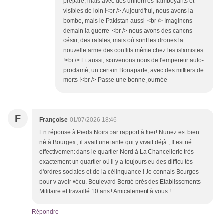
préparé, mais avec des uniformes flamboyants et
visibles de loin !<br /> Aujourd'hui, nous avons la
bombe, mais le Pakistan aussi !<br /> Imaginons
demain la guerre, <br /> nous avons des canons
césar, des rafales, mais où sont les drones la
nouvelle arme des conflits même chez les islamistes
!<br /> Et aussi, souvenons nous de l'empereur auto-
proclamé, un certain Bonaparte, avec des milliers de
morts !<br /> Passe une bonne journée
F
Françoise
01/07/2026 18:46
En réponse à Pieds Noirs par rapport à hier! Nunez est bien
né à Bourges , il avait une tante qui y vivait déjà , Il est né
effectivement dans le quartier Nord à La Chancellerie très
exactement un quartier où il y a toujours eu des difficultés
d'ordres sociales et de la délinquance ! Je connais Bourges
pour y avoir vécu, Boulevard Bergé près des Etablissements
Militaire et travaillé 10 ans ! Amicalement à vous !
Répondre