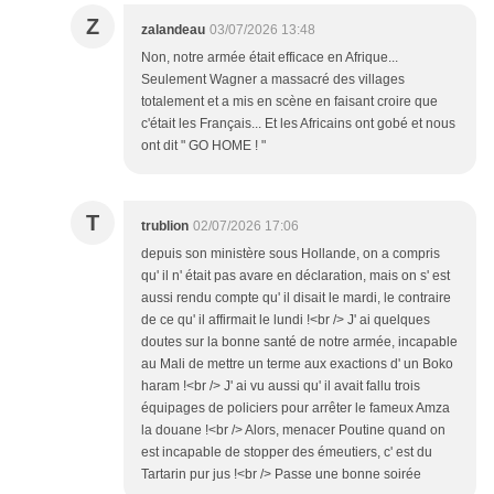
Z
zalandeau
03/07/2026 13:48
Non, notre armée était efficace en Afrique...
Seulement Wagner a massacré des villages
totalement et a mis en scène en faisant croire que
c'était les Français... Et les Africains ont gobé et nous
ont dit " GO HOME ! "
T
trublion
02/07/2026 17:06
depuis son ministère sous Hollande, on a compris
qu' il n' était pas avare en déclaration, mais on s' est
aussi rendu compte qu' il disait le mardi, le contraire
de ce qu' il affirmait le lundi !<br /> J' ai quelques
doutes sur la bonne santé de notre armée, incapable
au Mali de mettre un terme aux exactions d' un Boko
haram !<br /> J' ai vu aussi qu' il avait fallu trois
équipages de policiers pour arrêter le fameux Amza
la douane !<br /> Alors, menacer Poutine quand on
est incapable de stopper des émeutiers, c' est du
Tartarin pur jus !<br /> Passe une bonne soirée