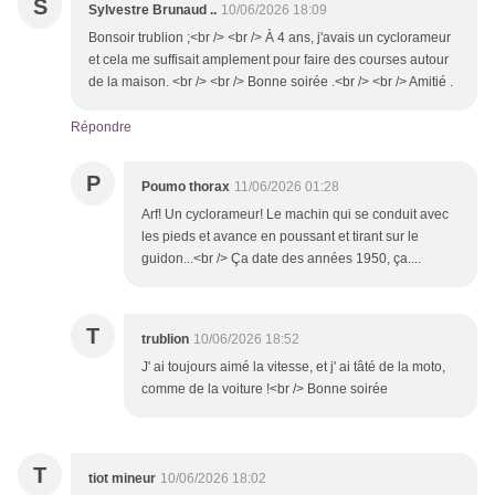
S
Sylvestre Brunaud ..
10/06/2026 18:09
Bonsoir trublion ;<br /> <br /> À 4 ans, j'avais un cyclorameur
et cela me suffisait amplement pour faire des courses autour
de la maison. <br /> <br /> Bonne soirée .<br /> <br /> Amitié .
Répondre
P
Poumo thorax
11/06/2026 01:28
Arf! Un cyclorameur! Le machin qui se conduit avec
les pieds et avance en poussant et tirant sur le
guidon...<br /> Ça date des années 1950, ça....
T
trublion
10/06/2026 18:52
J' ai toujours aimé la vitesse, et j' ai tâté de la moto,
comme de la voiture !<br /> Bonne soirée
T
tiot mineur
10/06/2026 18:02