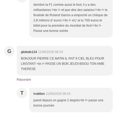
derrière la F1 comme aussi le foot, il y a des
milliardaires !<br /> et que dire des salaires !<br /> le
finaliste de Roland Garros a empoché un chèque de
2,8 millions d' euros !<br /> et j' ai lu 700 euros le
billet pour la première du mondial de foot !<br />
Passe une bonne soirée
G
globule124
11/06/2026 08:19
BONJOUR PIERRE CE MATIN IL FAIT 9 CIEL BLEU POUR
LINSTANT <br /> PASSE UN BON JEUDI BISOU TON AMIE
THERESE
Répondre
T
trublion
11/06/2026 08:43
pareil depuis on gagné 2 degrés<br /> passe une
bonne journée