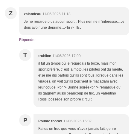
Z
zalandeau
11/06/2026 11:18
Je ne regarde plus aucun sport... Plus rien ne m'intéresse... Je
dois avoir une déprime....<br /> TBJ
Répondre
T
trublion
11/06/2026 17:09
il fut un temps où je regardais la boxe, mais mon
sport préféré, c' est la moto, les pilotes ont du mérite,
et je me dis parfois qu' ils sont fous, lorsque dans les
virages, on voit qu' ils touchent le macadam avec
leur coude !<br /> Bonne soirée<br /> remarque qu'
ils gagnent aussi beaucoup de fric, un Valentino
Rossi possède son propre circuit !
P
Poumo thorax
11/06/2026 16:37
Faites un truc que vous n'avez jamais fait, genre