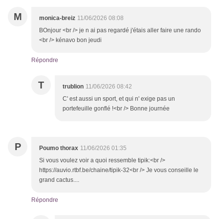
M
monica-breiz
11/06/2026 08:08
BOnjour <br /> je n ai pas regardé j'étais aller faire une rando
<br /> kénavo bon jeudi
Répondre
T
trublion
11/06/2026 08:42
C' est aussi un sport, et qui n' exige pas un
portefeuille gonflé !<br /> Bonne journée
P
Poumo thorax
11/06/2026 01:35
Si vous voulez voir a quoi ressemble tipik:<br />
https://auvio.rtbf.be/chaine/tipik-32<br /> Je vous conseille le
grand cactus....
Répondre