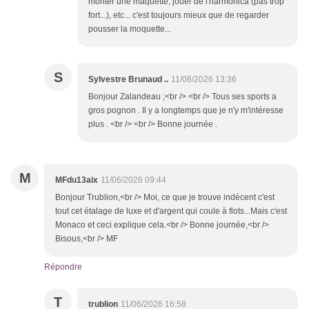
monter une maquette, jouer de l'harmonica (pas trop
fort...), etc... c'est toujours mieux que de regarder
pousser la moquette...
S
Sylvestre Brunaud ..
11/06/2026 13:36
Bonjour Zalandeau ;<br /> <br /> Tous ses sports a
gros pognon . Il y a longtemps que je n'y m'intéresse
plus . <br /> <br /> Bonne journée .
M
MFdu13aix
11/06/2026 09:44
Bonjour Trublion,<br /> Moi, ce que je trouve indécent c'est
tout cet étalage de luxe et d'argent qui coule à flots...Mais c'est
Monaco et ceci explique cela.<br /> Bonne journée,<br />
Bisous,<br /> MF
Répondre
T
trublion
11/06/2026 16:58