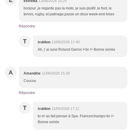
E
estrelita
13/06/2026 10:25
bonjour ,je regarde pas la moto, je suis plutôt ,le foot, le
tennis, rugby, et patinage,passe un doux week-end bises
Répondre
T
trublion
13/06/2026 17:40
Ah, j' ai suivi Roland Garros !<br /> Bonne soirée
A
Amandine
11/06/2026 15:30
Coucou
Répondre
T
trublion
11/06/2026 17:11
tu m' as fait penser à Spa- Francorchamps<br />
Bonne soirée