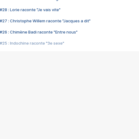
28 : Lorie raconte "Je vais vite"
#27 : Christophe Willem raconte "Jacques a dit"
#26 : Chimène Badi raconte "Entre nous"
#25 : Indochine raconte "3e sexe"
#24 : Zaho raconte "C'est chelou"
#23 : Patrick Bruel raconte "Au café des délices"
#22 : Kyo raconte "Le chemin"
#21 : Nolwenn Leroy raconte "Cassé"
#20 : Patrick Hernandez raconte "Born to be alive"
#19 : Lorie raconte "Près de moi"
#18 : Michael Jones raconte "A nos actes manqués" (avec Jean-Jacque
#17 : Khaled raconte "Aïcha"