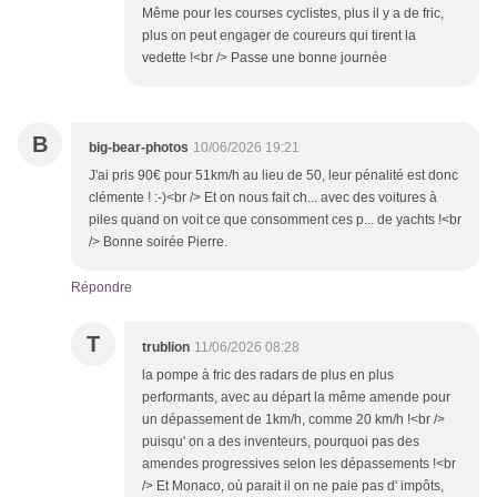
Même pour les courses cyclistes, plus il y a de fric,
plus on peut engager de coureurs qui tirent la
vedette !<br /> Passe une bonne journée
B
big-bear-photos
10/06/2026 19:21
J'ai pris 90€ pour 51km/h au lieu de 50, leur pénalité est donc
clémente ! :-)<br /> Et on nous fait ch... avec des voitures à
piles quand on voit ce que consomment ces p... de yachts !<br
/> Bonne soirée Pierre.
Répondre
T
trublion
11/06/2026 08:28
la pompe à fric des radars de plus en plus
performants, avec au départ la même amende pour
un dépassement de 1km/h, comme 20 km/h !<br />
puisqu' on a des inventeurs, pourquoi pas des
amendes progressives selon les dépassements !<br
/> Et Monaco, où parait il on ne paie pas d' impôts,