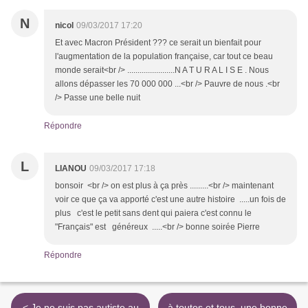
N
nicol
09/03/2017 17:20
Et avec Macron Président ??? ce serait un bienfait pour
l'augmentation de la population française, car tout ce beau
monde serait<br /> .......................N A T U R A L I S E . Nous
allons dépasser les 70 000 000 ...<br /> Pauvre de nous .<br
/> Passe une belle nuit
Répondre
L
LIANOU
09/03/2017 17:18
bonsoir <br /> on est plus à ça près .........<br /> maintenant
voir ce que ça va apporté c'est une autre histoire .....un fois de
plus c'est le petit sans dent qui paiera c'est connu le
"Français" est généreux .....<br /> bonne soirée Pierre
Répondre
< Je ne suis pas autiste au
à toutes et tous, une bonne