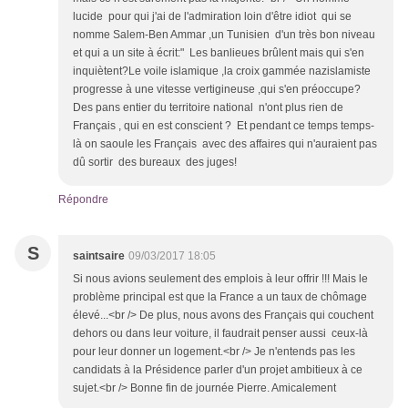
lucide pour qui j'ai de l'admiration loin d'être idiot qui se
nomme Salem-Ben Ammar ,un Tunisien d'un très bon niveau
et qui a un site à écrit:" Les banlieues brûlent mais qui s'en
inquiètent?Le voile islamique ,la croix gammée nazislamiste
progresse à une vitesse vertigineuse ,qui s'en préoccupe?
Des pans entier du territoire national n'ont plus rien de
Français , qui en est conscient ? Et pendant ce temps temps-
là on saoule les Français avec des affaires qui n'auraient pas
dû sortir des bureaux des juges!
Répondre
S
saintsaire
09/03/2017 18:05
Si nous avions seulement des emplois à leur offrir !!! Mais le
problème principal est que la France a un taux de chômage
élevé...<br /> De plus, nous avons des Français qui couchent
dehors ou dans leur voiture, il faudrait penser aussi ceux-là
pour leur donner un logement.<br /> Je n'entends pas les
candidats à la Présidence parler d'un projet ambitieux à ce
sujet.<br /> Bonne fin de journée Pierre. Amicalement