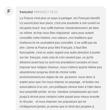
F
françois2
09/03/2017 18:23
La France n'est plus un pays à partager ,les Français bientôt
n'y auront plus leur place ,c'est une poubelle à ciel ouvert on
récupère tout,il leur suffit d'arriver clandestinement ,de faire
un môme ,et hop vous êtes régularisé sans pour autant
connaître notre histoire ,nos valeurs ,nos traditions que
d'ailleurs ils ne souhaitent pas connaître ,il ne suffit pas de
dire j'aime la France pour être Français ,il faut être
francophile ,c'est un autre regard une autre direction à porter
sur les français ,mais cela ils n'en veulent pas ,ce qu'ils
désirent avant tout ce sont nos prestations sociales et nous
imposer leur religion d'amour ,nous n'allons quand même pas
abandonner jusqu'au droit de choisir notre
environnement,nos règles de vie ,qu'avons -nous donc à
expier pour que l'on nous impose ce paysage , et toutes ces
associations à la con ,ces politiques véreux bien à l'abri dans
leur propriété privée et ces merdias complaisants qui vont
jusqu'à récrire pour certains notre passé pour mieux ensuite
le récuser, et nous imposer ces populaces qui ne
s'intègreront jamais ,je pense que le droit des peuples à