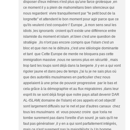
disposer d'eux mêmes n'est plus qu'une farce grotesque ,en
ce moment il y a plein de mahométans bien silencieux qui
nous regardent vivre tranquillement par "le petit bout de la
lorgnette" et attendent le bon moment pour agir parce que ce
qu'ils veulent c'est conquérir l' Europe ,,à mon sens seul les
idiots ,les ignorants croient qu'il existe une différence entre
islamiste du moment et islam ,et bien c'est une question de
stratégie ,ils n'ont pas encore compris que l'islam c'est un
bloc et que rien ne le détruira ,c'est une idéologie dominante
et tant que Cette Europe de merde ne bloquera pas cette
immigration massive ,nous ne serons plus en sécurité , mais
trop tard les loups sont déjà dans la bergerie ,il y en a qui vont
rigoler jaune et dans peu de temps ,j'ai lu je ne sais plus où
que des autorités musulmanes en particulier chez nous
appelaient à une prise de pouvoir progressive par le bas et
cela grâce à la démographie et au flux migratoires ,dans leur
esprit ils se sont déjà forgé que notre pays allait devenir DAR
AL-ISLAM( domaine de l'islam) et ces appels et cet objectif
sont largement diffusés sur le net et par d'autres canaux chez
tous les musulmans et vous pouvez croire que !cela ne
tombe surement pas dans l'oreille d'un sourd ,je sais qu'il ne
faut pas généraliser ,il y en a qui sont parfaitement intégrés,
mais ce n'est surement pas la majorité!<br /> Un homme