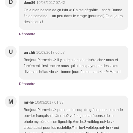
D
dom86
10/03/2017 07:42
On a bien besoin de ça !<br /> Ca me dégoûte ...<br /> Bonne
fin de semaine ... un peu dans le cirage (pour moi).Et toujours
des bisoux !
Répondre
U
un chti
10/03/2017 06:57
Bonjour Pierre<br /> il y a deja tant de misère chez nous et
forcément c'est encore nous qui allons payer par des taxes
diverses hélas <br /> bonne journée mon ami<br /> Marcel
Répondre
M
mr-he
10/03/2017 01:33
Bonjour Pierre<br /> presque le coup de grâce pour le monde
ouvrier françaishttp://mr-he2.vefblog.netla réponse de la
photo mystère est en lignehttp://mr-he3.vefblog.net<br />
croco aussi pour les restohttp://mr-he4.vefblog.net<br /> oui