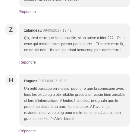
Répondre
Z
zalandeau
09/03/2017 19:41
Ça, c'est ceux que l'on accueille, si on arrive à trier ???... Plus
ceux qui rentrent sans passer par la porte... Et contre ceux-là,
on ne fait rien... Ils sont pourtant beaucoup plus nombreux !
Répondre
H
Hugues
09/03/2017 18:29
Un petit passage en vitesse, pour dire que la connexion avec
tous les eklablog a été rétablie grâce à un voisin bien aimable
et féru d'informatique. A toutes fins utiles, je signale que le
problème était dû au pare-feu de la box. A l'avenir , je
reviendrai sur votre blog pour mettre de temps à autre, mon
grain de sel.<br /> A très bientôt.
Répondre