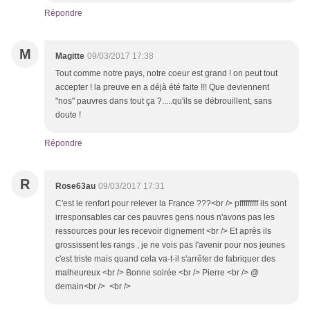
Répondre
M
Magitte
09/03/2017 17:38
Tout comme notre pays, notre coeur est grand ! on peut tout
accepter ! la preuve en a déjà été faite !!! Que deviennent
"nos" pauvres dans tout ça ?.....qu'ils se débrouillent, sans
doute !
Répondre
R
Rose63au
09/03/2017 17:31
C'est le renfort pour relever la France ???<br /> pfffffffff ils sont
irresponsables car ces pauvres gens nous n'avons pas les
ressources pour les recevoir dignement <br /> Et après ils
grossissent les rangs , je ne vois pas l'avenir pour nos jeunes
c'est triste mais quand cela va-t-il s'arrêter de fabriquer des
malheureux <br /> Bonne soirée <br /> Pierre <br /> @
demain<br /> <br />