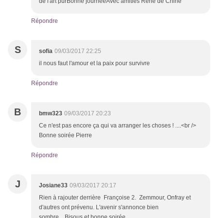
de l'art purBonne journéeAvec amitiés René de Chine
Répondre
S
sofia
09/03/2017 22:25
il nous faut l'amour et la paix pour survivre
Répondre
B
bmw323
09/03/2017 20:23
Ce n'est pas encore ça qui va arranger les choses ! ....<br />
Bonne soirée Pierre
Répondre
J
Josiane33
09/03/2017 20:17
Rien à rajouter derrière Françoise 2. Zemmour, Onfray et
d'autres ont prévenu. L'avenir s'annonce bien
sombre....Bisous et bonne soirée.