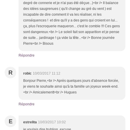
degré de connerie et je n'ai pas été déçue...)<br /> Il balance
des idées saugrenues ( qu'il change au gré du vent ) est
incapable de dire comment il va les réaliser, ni les
conséquences ! et dire qu'il y a des gens qui croient en lui...
ça, plus l'escroquerie maqueron... c'est le comble !!! Ces gens
sont dangereux.<br /> Le soleil fait son apparition et je pense
de suite... jardinage ! ça vide la tête...<br /> Bonne journée
Pierre<br /> Bisous
Répondre
R
robic
10/03/2017 11:12
Bonjour Pierre,<br /> Après quelques jours d'absence forcée,
je viens te souhaite ainsi qu'à ta famille un joyeux week-end.
<br /> Amicalementt<br /> Hugues
Répondre
E
estrelita
10/03/2017 10:02
je voulais dire trublion excuse