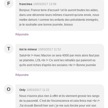
F
francinea
10/03/2017 13:56
Bonjour, France terre d'accueil ! et ils auront toutes les aides,
dans une décennie leurs mômes n'auront qu'une envie, nous
mettre dehors ! comme les enfants des précédents immigrés;
je te souhaite une bonne journée, bisous
Répondre
T
tiot le mineur
10/03/2017 11:52
Salut<br /> Avec Macron ce sera 4000 par mois alors faut pas
se plaindre, LOL<br /> Ce sont les retraités qui paieront vu
qu'ils sont riches d'après les socialos.<br /> Bonne journée
Répondre
O
Only
10/03/2017 11:22
Nous n'avons plus rien à offrir et ils viennent grossir les rangs
de la pauvreté. C'est de l'inconscience et cela finira mal.<br />
J'ai écouté Benoït hier soir ( je me suis forcée pour voir son