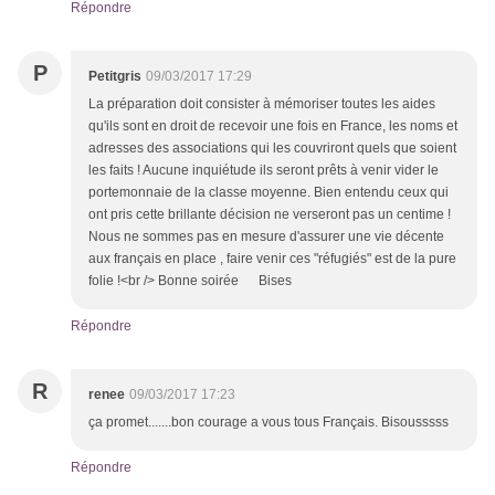
Répondre
P
Petitgris
09/03/2017 17:29
La préparation doit consister à mémoriser toutes les aides
qu'ils sont en droit de recevoir une fois en France, les noms et
adresses des associations qui les couvriront quels que soient
les faits ! Aucune inquiétude ils seront prêts à venir vider le
portemonnaie de la classe moyenne. Bien entendu ceux qui
ont pris cette brillante décision ne verseront pas un centime !
Nous ne sommes pas en mesure d'assurer une vie décente
aux français en place , faire venir ces "réfugiés" est de la pure
folie !<br /> Bonne soirée Bises
Répondre
R
renee
09/03/2017 17:23
ça promet.......bon courage a vous tous Français. Bisousssss
Répondre