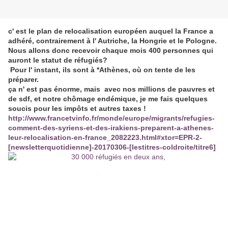
c' est le plan de relocalisation européen auquel la France a
adhéré, contrairement à l' Autriche, la Hongrie et le Pologne.
Nous allons donc recevoir chaque mois 400 personnes qui
auront le statut de réfugiés?
Pour l' instant, ils sont à *Athènes, où on tente de les
préparer.
ça n' est pas énorme, mais avec nos millions de pauvres et
de sdf, et notre chômage endémique, je me fais quelques
soucis pour les impôts et autres taxes !
http://www.francetvinfo.fr/monde/europe/migrants/refugies-
comment-des-syriens-et-des-irakiens-preparent-a-athenes-
leur-relocalisation-en-france_2082223.html#xtor=EPR-2-
[newsletterquotidienne]-20170306-[lestitres-coldroite/titre6]