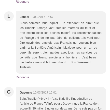
Répondre
L
Loneci
10/03/2017 16:57
Nous sommes tous inquiet .. En attendant on dirait que
les ciments Lafarge vont tirer les marrons du feux et
s'en mettre plein les poches malgré les recommandations
de François H de ne pas faire de politique ..Ils vont peut-
être ouvrir des emplois aux Français qui veulent bien
partir a la frontière Américain - Mexique pour un an ou
deux ,ils seront bien gardés avec tous les services de
contrôle que Trump envoie a la frontière .. c'est beau
par la-bas mais il fait très chaud .. Bon Week-end
Trublion ..
Répondre
G
Guyenne
10/03/2017 15:01
Salut "trublion"<br /> Il m'a suffit de lire l'introduction de
l'article de France TV info pour découvrir que la France doit
accueillir 30 mille réfugiés sur deux ans. Je ne suis pas un fort