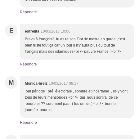
Répondre
E
estrelita
10/03/2017 10:00
Bravo à françois2, tu as raison Tiot de mettre en garde ,c'est
bien triste tout ça car un jour il n'y aura plus du tout de
français mais des islamiques<br /> pauvre France !!<br />
Répondre
M
Monica-breiz
10/03/2017 08:17
oui période pré électorale , sombre et incertaine , ils y vont
tous de leurs mensonges <br /> qui nous sortira de ce
bourbier ?? surement pas ( les on..dit ) <br /> bonne
journée pour toi
Répondre