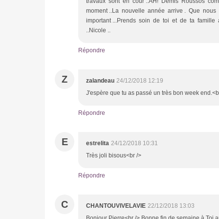
travaux sont en cour ..AH! Demis Roussos com
moment ..La nouvelle année arrive . Que nous a
important ...Prends soin de toi et de ta famille
..Nicole ..
Répondre
Z
zalandeau
24/12/2018 12:19
J'espère que tu as passé un très bon week end.<br
Répondre
E
estrelita
24/12/2018 10:31
Très joli bisous<br />
Répondre
C
CHANTOUVIVELAVIE
22/12/2018 13:03
Bonjour Pierre<br /> Bonne fin de semaine à Toi a