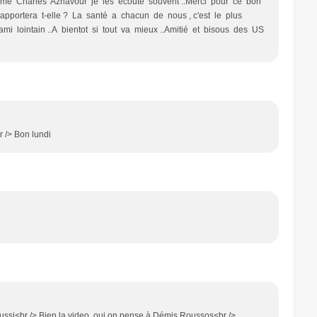
me Charles Aznavour je les écoute souvent ..Merci pour ce bon
pportera t-elle ? La santé a chacun de nous , c'est le plus
 ami lointain ..A bientot si tout va mieux ..Amitié et bisous des US
 /> Bon lundi
ussi<br /> Bien la video, oui on pense à Démis Roussos<br />