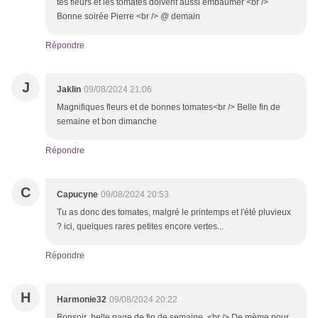
tes fleurs et les tomates doivent aussi embaumer <br />
Bonne soirée Pierre <br /> @ demain
Répondre
J
Jaklin
09/08/2024 21:06
Magnifiques fleurs et de bonnes tomates<br /> Belle fin de
semaine et bon dimanche
Répondre
C
Capucyne
09/08/2024 20:53
Tu as donc des tomates, malgré le printemps et l'été pluvieux
? ici, quelques rares petites encore vertes...
Répondre
H
Harmonie32
09/08/2024 20:22
Bonsoir belle page de fin de semaine .<br /> De mème pour