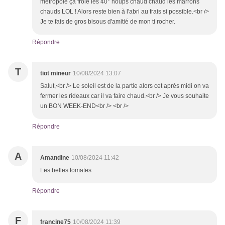
métropole çà frôle les 40° houps chaud chaud les marrons
chauds LOL ! Alors reste bien à l'abri au frais si possible.<br />
Je te fais de gros bisous d'amitié de mon ti rocher.
Répondre
T
tiot mineur
10/08/2024 13:07
Salut,<br /> Le soleil est de la partie alors cet après midi on va
fermer les rideaux car il va faire chaud.<br /> Je vous souhaite
un BON WEEK-END<br /> <br />
Répondre
A
Amandine
10/08/2024 11:42
Les belles tomates
Répondre
F
francine75
10/08/2024 11:39