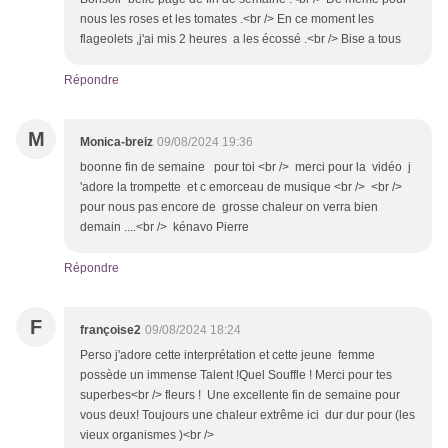
nous les roses et les tomates .<br /> En ce moment les
flageolets ,j'ai mis 2 heures a les écossé .<br /> Bise a tous
Répondre
M
Monica-breiz
09/08/2024 19:36
boonne fin de semaine pour toi <br /> merci pour la vidéo j
'adore la trompette et c emorceau de musique <br /> <br />
pour nous pas encore de grosse chaleur on verra bien
demain ....<br /> kénavo Pierre
Répondre
F
françoise2
09/08/2024 18:24
Perso j'adore cette interprétation et cette jeune femme
possède un immense Talent !Quel Souffle ! Merci pour tes
superbes<br /> fleurs ! Une excellente fin de semaine pour
vous deux! Toujours une chaleur extrême ici dur dur pour (les
vieux organismes )<br />