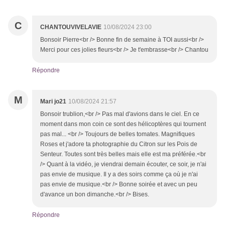
C
CHANTOUVIVELAVIE
10/08/2024 23:00
Bonsoir Pierre<br /> Bonne fin de semaine à TOI aussi<br />
Merci pour ces jolies fleurs<br /> Je t'embrasse<br /> Chantou
Répondre
M
Mari jo21
10/08/2024 21:57
Bonsoir trublion,<br /> Pas mal d'avions dans le ciel. En ce
moment dans mon coin ce sont des hélicoptères qui tournent
pas mal... <br /> Toujours de belles tomates. Magnifiques
Roses et j'adore ta photographie du Citron sur les Pois de
Senteur. Toutes sont très belles mais elle est ma préférée.<br
/> Quant à la vidéo, je viendrai demain écouter, ce soir, je n'ai
pas envie de musique. Il y a des soirs comme ça où je n'ai
pas envie de musique.<br /> Bonne soirée et avec un peu
d'avance un bon dimanche.<br /> Bises.
Répondre