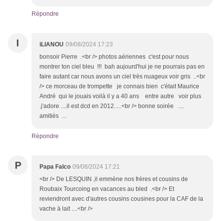
Répondre
I
iLIANOU
09/08/2024 17:23
bonsoir Pierre .<br /> photos aériennes c'est pour nous
montrer ton ciel bleu !!! bah aujourd'hui je ne pourrais pas en
faire autant car nous avons un ciel très nuageux voir gris ..<br
/> ce morceau de trompette je connais bien c'était Maurice
André qui le jouais voilà il y a 40 ans entre autre voir plus
.j'adore ....il est dcd en 2012.....<br /> bonne soirée ....
amitiés ...
Répondre
P
Papa Falco
09/08/2024 17:21
<br /> De LESQUIN ,il emmène nos frères et cousins de
Roubaix Tourcoing en vacances au bled .<br /> Et
reviendront avec d'autres cousins cousines pour la CAF de la
vache à lait ....<br />