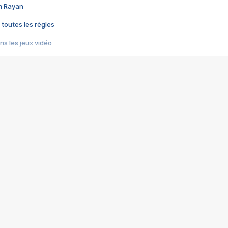
im Rayan
 toutes les règles
s les jeux vidéo
us choquant de Rockstar ? - Le scandale BULLY
e plus moche de Steam
du RÊVE tourne au CAUCHEMAR
pendant 8 heures
it… à tort
umiliés par un jeu vidéo
ire - Final Fantasy 8
ti un empire - Age of Empires
story DOFUS
tard, il crée l'un des pires jeux de tous les temps, MindsEye.