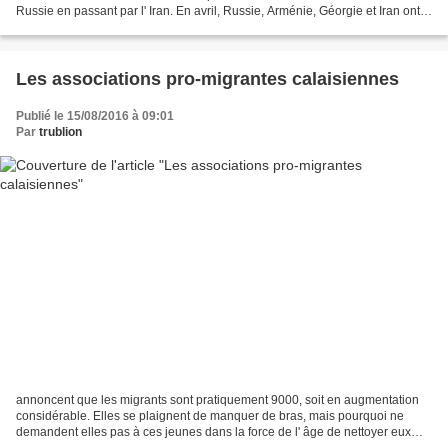
Russie en passant par l' Iran. En avril, Russie, Arménie, Géorgie et Iran ont
signé un accord...
Les associations pro-migrantes calaisiennes
Publié le 15/08/2016 à 09:01
Par
trublion
annoncent que les migrants sont pratiquement 9000, soit en augmentation
considérable. Elles se plaignent de manquer de bras, mais pourquoi ne
demandent elles pas à ces jeunes dans la force de l' âge de nettoyer eux
même l' endroit qu' ils occupent ? On...