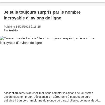
Je suis toujours surpris par le nombre
incroyable d' avions de ligne
Publié le 14/08/2016 à 18:25
Par
trublion
passant au dessus de chez moi, sans compter les avions de tourismes
encore plus nombreux, décollant d' un aérodrome à Maubeuge où s'
entraine l' équipe championne du monde de parachutisme. Le mauvais côté,
c' est que les avions de ligne consomment 5 tonnes...