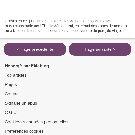
C' est bien ce qu' affirment nos racailles de banlieues, comme les
musulmans radicaux ! Et ils le démontrent, en créant des zones de non-droit,
ou à Nice, en interdisant aux commerçants de vendre du porc, du vin, et des
vêtements légers, sous peine de...
< Page précédente
Page suivante >
Hébergé par Eklablog
Top articles
Pages
Contact
Signaler un abus
C.G.U.
Cookies et données personnelles
Préférences cookies