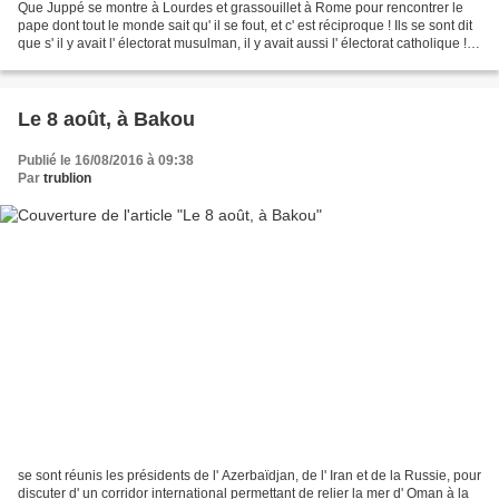
Que Juppé se montre à Lourdes et grassouillet à Rome pour rencontrer le
pape dont tout le monde sait qu' il se fout, et c' est réciproque ! Ils se sont dit
que s' il y avait l' électorat musulman, il y avait aussi l' électorat catholique !
Ce qui l' est...
Le 8 août, à Bakou
Publié le 16/08/2016 à 09:38
Par
trublion
se sont réunis les présidents de l' Azerbaïdjan, de l' Iran et de la Russie, pour
discuter d' un corridor international permettant de relier la mer d' Oman à la