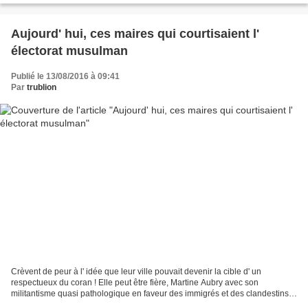
Aujourd' hui, ces maires qui courtisaient l'
électorat musulman
Publié le 13/08/2016 à 09:41
Par
trublion
Crèvent de peur à l' idée que leur ville pouvait devenir la cible d' un
respectueux du coran ! Elle peut être fière, Martine Aubry avec son
militantisme quasi pathologique en faveur des immigrés et des clandestins,
aujourd' hui qu' elle a fait l' impasse...