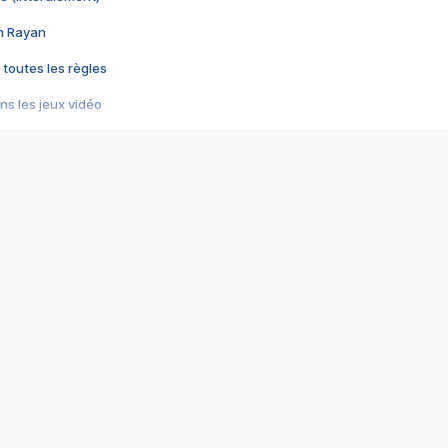
im Rayan
 toutes les règles
s les jeux vidéo
us choquant de Rockstar ? - Le scandale BULLY
e plus moche de Steam
du RÊVE tourne au CAUCHEMAR
pendant 8 heures
it… à tort
umiliés par un jeu vidéo
ire - Final Fantasy 8
ti un empire - Age of Empires
story DOFUS