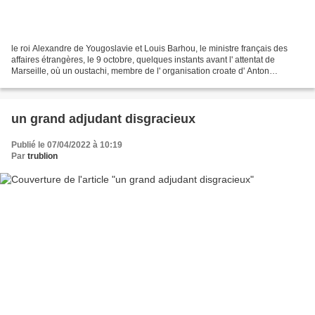
le roi Alexandre de Yougoslavie et Louis Barhou, le ministre français des
affaires étrangères, le 9 octobre, quelques instants avant l' attentat de
Marseille, où un oustachi, membre de l' organisation croate d' Anton
Pavélitch, abattit je roi et le ministre...
un grand adjudant disgracieux
Publié le 07/04/2022 à 10:19
Par
trublion