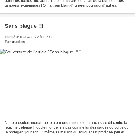
parmi lesquelles une apprentie commissaire qui a fait de la pub pour des
tampons hygiéniques ! On fait semblant d' ignorer pourquoi d' autres
n'apportent pas leur soutien aux...
Sans blague !!!
Publié le 02/04/2022 à 17:32
Par
trublion
Notre président monarque, élu par une minorité de français, se dit contre la
légitime défense ! Tout le monde n' a pas comme lui des gardes du corps qui
le protègent jour et nuit, même sa maison du Touquet est protégée jour et