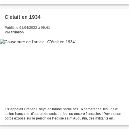
nuit ! Déjà il va falloir...
C'était en 1934
Publié le 01/04/2022 à 09:41
Par
trublion
Il s' appelait Gratien Cheynier, tombé parmi ses 16 camarades, les uns d'
action française, d'autres de croix de feu, ou encore francistes ! Devant son
corps exposé sur le perron de l' église saint Augustin, des militants en
chemise bleue, militants de...