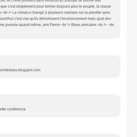
A, la Chine polluent sans remords et l'Europe se donne des
que c'est simplement pour brimer toujours plus le peuple, la classe
us.<br /> Le climat a changé à plusieurs reprises sur la planète sans
rd'hui c'est vrai qu'ils démolissent l'environnement mais quid des
onne journée quand même, ami Pierre.<br /> Bises amicales.<br /> <br
heprintedsea.blogspot.com
cette conférence