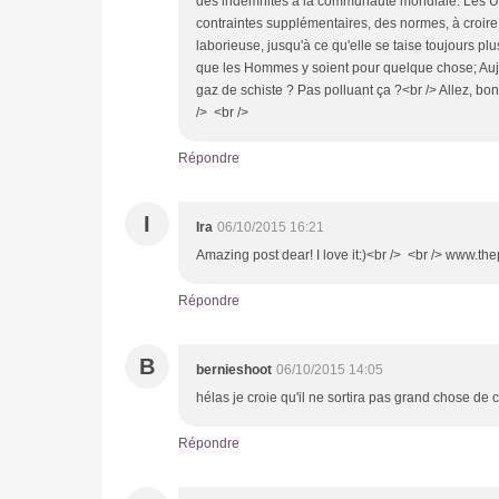
des indemnités à la communauté mondiale. Les US
contraintes supplémentaires, des normes, à croire 
laborieuse, jusqu'à ce qu'elle se taise toujours pl
que les Hommes y soient pour quelque chose; Aujou
gaz de schiste ? Pas polluant ça ?<br /> Allez, b
/> <br />
Répondre
I
Ira
06/10/2015 16:21
Amazing post dear! I love it:)<br /> <br /> www.t
Répondre
B
bernieshoot
06/10/2015 14:05
hélas je croie qu'il ne sortira pas grand chose de 
Répondre