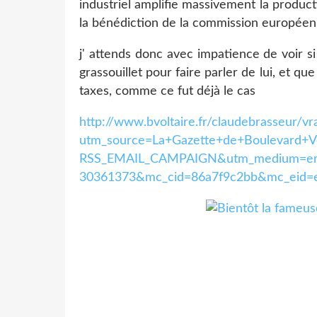
industriel amplifie massivement la product
la bénédiction de la commission européen
j' attends donc avec impatience de voir s
grassouillet pour faire parler de lui, et q
taxes, comme ce fut déjà le cas
http://www.bvoltaire.fr/claudebrasseur/v
utm_source=La+Gazette+de+Boulevard+V
RSS_EMAIL_CAMPAIGN&utm_medium=ema
30361373&mc_cid=86a7f9c2bb&mc_eid=