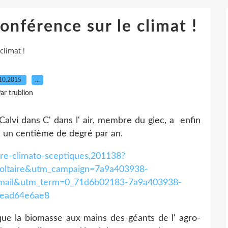
onférence sur le climat !
climat !
10.2015
…
ar trublion
Calvi dans C' dans l' air, membre du giec, a enfin
d' un centième de degré par an.
oire-climato-sceptiques,201138?
oltaire&utm_campaign=7a9a403938-
il&utm_term=0_71d6b02183-7a9a403938-
ead64e6ae8
 que la biomasse aux mains des géants de l' agro-