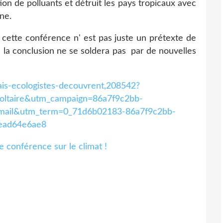
ion de polluants et détruit les pays tropicaux avec
ne.
i cette conférence n' est pas juste un prétexte de
ue la conclusion ne se soldera pas par de nouvelles
rais-ecologistes-decouvrent,208542?
oltaire&utm_campaign=86a7f9c2bb-
il&utm_term=0_71d6b02183-86a7f9c2bb-
ead64e6ae8