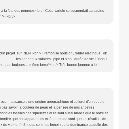
 à la fête des pommes.<br /> Cette variété se suspendait au sapins
 en verre.<br /> <br />
n projet sur RIEN !<br /> Framboise nous dit , rouler électrique , ok
es panneaux solaires , pipo et pipo , durée de vie 10ans !!
on a pas toujours la même temp!!<br /> Très bonne journée à toi!
 reconnaissance d'une origine géographique et culturel d'un peuple
as savoir la couleur de peau et la pensée de nos ancêtres
ont les fossiles des squelettes et ils sont aussi blancs que le notre et
admettre que nos apparences extérieures ne sont que les résultats de
ux de vie.<br /> Si nous sommes témoin de la dominance actuelle des