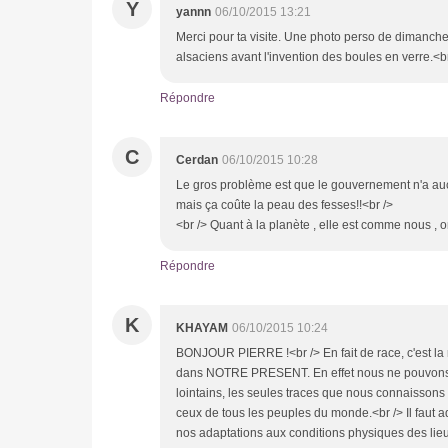
Y
yannn
06/10/2015 13:21
Merci pour ta visite. Une photo perso de dimanche
alsaciens avant l'invention des boules
Répondre
C
Cerdan
06/10/2015 10:28
Le gros problème est que le gouvernement n'a aucu
mais ça coûte la peau des fesses!!<br /> l
<br /> Quant à la planète , elle est comme nous , 
Répondre
K
KHAYAM
06/10/2015 10:24
BONJOUR PIERRE !<br /> En fait de race, c'est la
dans NOTRE PRESENT. En effet nous ne pouvons p
lointains, les seules traces que nous connaissons s
ceux de tous les peuples du monde.<br /> Il faut 
nos adaptations aux conditions physiques des lie