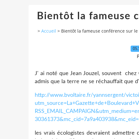
Bientôt la fameuse c
>
Accueil
>
Bientôt la fameuse conférence sur le 
05.
P
J' ai noté que Jean Jouzel, souvent chez 
admis que la terre ne se réchauffait que 
http://www.bvoltaire.fr/yannsergent/vict
utm_source=La+Gazette+de+Boulevard+V
RSS_EMAIL_CAMPAIGN&utm_medium=ema
30361373&mc_cid=7a9a403938&mc_eid=
les vrais écologistes devraient admettre