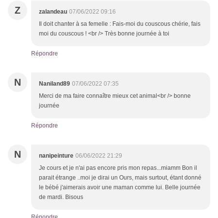
Z
zalandeau
07/06/2022 09:16
Il doit chanter à sa femelle : Fais-moi du couscous chérie, fais
moi du couscous ! <br /> Très bonne journée à toi
Répondre
N
Naniland89
07/06/2022 07:35
Merci de ma faire connaître mieux cet animal<br /> bonne
journée
Répondre
N
nanipeinture
06/06/2022 21:29
Je cours et je n'ai pas encore pris mon repas...miamm Bon il
parait étrange ..moi je dirai un Ours, mais surtout, étant donné
le bébé j'aimerais avoir une maman comme lui. Belle journée
de mardi. Bisous
Répondre