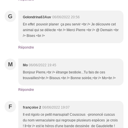
G
Golondrina63Auv
06/06/2022 20:56
En effet pouvoir planer ça peu servir <br /> Je découvre cet
animal qui se délecte <br /> Merci Pierre <br /> @ Demain <br
/> Bises <br />
Répondre
M
Mo
06/06/2022 19:45
Bonjour Pierre,<br /> étrange bestiole...Tu fais de ces
trouvailles!<br /> Bisous.<br /> Bonne soirée,<br /> Mo<br />
Répondre
F
françoise 2
06/06/2022 19:07
Il est rigolo ce petit marsupial! Couscous -prononcé cuscus
du nom vernaculaire qui regroupe plusieurs espèces je crois
! Il<br /> est le héros d'une bande dessinée de Gaudelette !