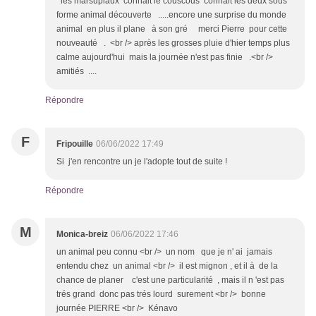
les marsupiaux connait le couscous connait les deux sous
forme animal découverte .....encore une surprise du monde
animal en plus il plane à son gré merci Pierre pour cette
nouveauté . <br /> après les grosses pluie d'hier temps plus
calme aujourd'hui mais la journée n'est pas finie .<br />
amitiés ....
Répondre
F
Fripouille
06/06/2022 17:49
Si j'en rencontre un je l'adopte tout de suite !
Répondre
M
Monica-breiz
06/06/2022 17:46
un animal peu connu <br /> un nom que je n' ai jamais
entendu chez un animal <br /> il est mignon , et il à de la
chance de planer c'est une particularité , mais il n 'est pas
trés grand donc pas trés lourd surement <br /> bonne
journée PIERRE <br /> Kénavo