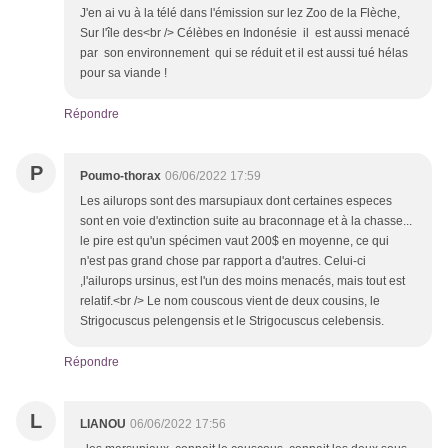
J'en ai vu à la télé dans l'émission sur lez Zoo de la Flèche,
Sur l'île des<br /> Célèbes en Indonésie il est aussi menacé
par son environnement qui se réduit et il est aussi tué hélas
pour sa viande !
Répondre
P
Poumo-thorax
06/06/2022 17:59
Les ailurops sont des marsupiaux dont certaines especes
sont en voie d'extinction suite au braconnage et à la chasse...
le pire est qu'un spécimen vaut 200$ en moyenne, ce qui
n'est pas grand chose par rapport a d'autres. Celui-ci
,l'ailurops ursinus, est l'un des moins menacés, mais tout est
relatif.<br /> Le nom couscous vient de deux cousins, le
Strigocuscus pelengensis et le Strigocuscus celebensis.
Répondre
L
LIANOU
06/06/2022 17:56