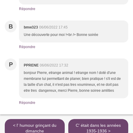
Répondre
B
bmw323
06/06/2022 17:45
Une découverte pour moi !<br /> Bonne soirée
Répondre
P
PPRENE
06/06/2022 17:32
bonjour Pierre, etrange animal ! etrange nom ! doté d'une
membrane lui permettant de planer, bien pratique ! s'il est de
la taille d'un chat, il n'est pas tres voumineux, et ne doit pas
etre tres dangereux, merci Pierre, bonne soiree amlities
Répondre
< l' humour grinçant du
C' était dans les années
dimanche
1935-1936 >