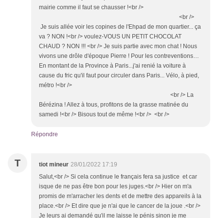
mairie comme il faut se chausser !<br />
<br />
Je suis allée voir les copines de l'Ehpad de mon quartier... ça
va ? NON !<br /> voulez-VOUS UN PETIT CHOCOLAT
CHAUD ? NON !!! <br /> Je suis partie avec mon chat ! Nous
vivons une drôle d'époque Pierre ! Pour les contreventions…
En montant de la Province à Paris...j'ai renié la voiture à
cause du fric qu'il faut pour circuler dans Paris... Vélo, à pied,
métro !<br />
<br /> La
Bérézina ! Allez à tous, profitons de la grasse matinée du
samedi !<br /> Bisous tout de même !<br /> <br />
Répondre
T
tiot mineur
28/01/2022 17:19
Salut,<br /> Si cela continue le français fera sa justice et car
isque de ne pas être bon pour les juges.<br /> Hier on m'a
promis de m'arracher les dents et de mettre des appareils à la
place.<br /> Et dire que je n'ai que le cancer de la joue .<br />
Je leurs ai demandé qu'il me laisse le pénis sinon je me