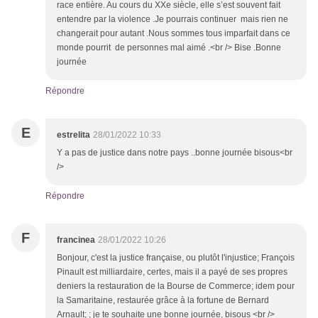
race entière. Au cours du XXe siècle, elle s’est souvent fait
entendre par la violence .Je pourrais continuer mais rien ne
changerait pour autant .Nous sommes tous imparfait dans ce
monde pourrit de personnes mal aimé .<br /> Bise .Bonne
journée
Répondre
E
estrelita
28/01/2022 10:33
Y a pas de justice dans notre pays ..bonne journée bisous<br
/>
Répondre
F
francinea
28/01/2022 10:26
Bonjour, c'est la justice française, ou plutôt l'injustice; François
Pinault est milliardaire, certes, mais il a payé de ses propres
deniers la restauration de la Bourse de Commerce; idem pour
la Samaritaine, restaurée grâce à la fortune de Bernard
Arnault; ; je te souhaite une bonne journée, bisous <br />