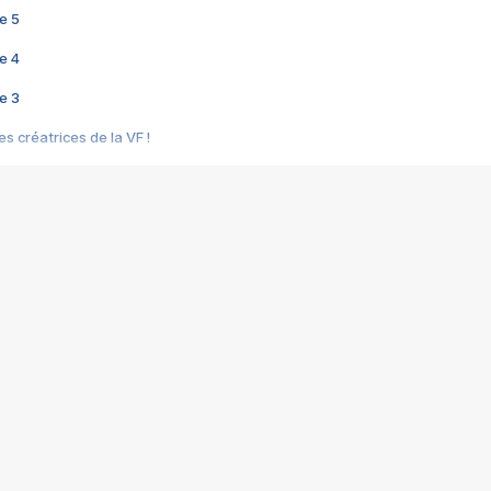
e 5
e 4
e 3
s créatrices de la VF !
e 2
e 1
e Mektoub My Love arrive enfin ! Rencontre avec Shaïn Boumedine et Sal
i : après Toni en famille
elle réalise le bouleversant Dites lui que je l'aime
ais ! Rencontre autour de Vie privée de Rebecca Zlotowski
 de Marguerite, Grave... Rencontre avec Ella Rumpf
 Les Rêveurs, un film intime sur la santé mentale