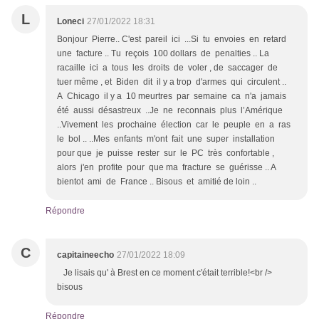
L
Loneci
27/01/2022 18:31
Bonjour Pierre.. C'est pareil ici ...Si tu envoies en retard
une facture .. Tu reçois 100 dollars de penalties .. La
racaille ici a tous les droits de voler , de saccager de
tuer même , et Biden dit il y a trop d'armes qui circulent ..
A Chicago il y a 10 meurtres par semaine ca n'a jamais
été aussi désastreux ..Je ne reconnais plus l’Amérique
..Vivement les prochaine élection car le peuple en a ras
le bol .. ..Mes enfants m'ont fait une super installation
pour que je puisse rester sur le PC très confortable ,
alors j'en profite pour que ma fracture se guérisse .. A
bientot ami de France .. Bisous et amitié de loin ..
Répondre
C
capitaineecho
27/01/2022 18:09
Je lisais qu' à Brest en ce moment c'était terrible!<br />
bisous
Répondre