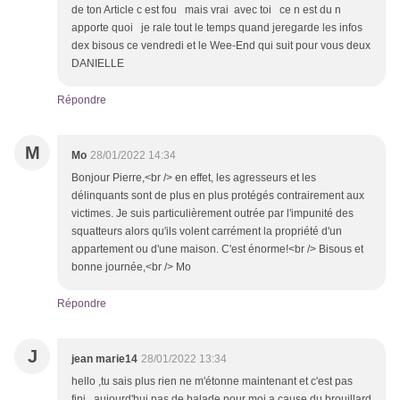
de ton Article c est fou mais vrai avec toi ce n est du n
apporte quoi je rale tout le temps quand jeregarde les infos
dex bisous ce vendredi et le Wee-End qui suit pour vous deux
DANIELLE
Répondre
M
Mo
28/01/2022 14:34
Bonjour Pierre,<br /> en effet, les agresseurs et les
délinquants sont de plus en plus protégés contrairement aux
victimes. Je suis particulièrement outrée par l'impunité des
squatteurs alors qu'ils volent carrément la propriété d'un
appartement ou d'une maison. C'est énorme!<br /> Bisous et
bonne journée,<br /> Mo
Répondre
J
jean marie14
28/01/2022 13:34
hello ,tu sais plus rien ne m'étonne maintenant et c'est pas
fini, aujourd'hui pas de balade pour moi a cause du brouillard