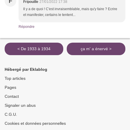
F
Fripouille
27/01/2022 17:38
Il y a de quoi ! C'est invraisemblable, mais qu'y faire ? Ecrire
et manifester, certains le tentent...
Répondre
< De 1933 à 1934
ça m' a énervé >
Hébergé par Eklablog
Top articles
Pages
Contact
Signaler un abus
C.G.U.
Cookies et données personnelles