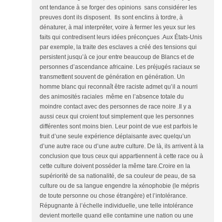
ont tendance à se forger des opinions sans considérer les
preuves dont ils disposent. Ils sont enclins à tordre, à
dénaturer, à mal interpréter, voire à fermer les yeux sur les
faits qui contredisent leurs idées préconçues .Aux États-Unis
par exemple, la traite des esclaves a créé des tensions qui
persistent jusqu’à ce jour entre beaucoup de Blancs et de
personnes d’ascendance africaine. Les préjugés raciaux se
transmettent souvent de génération en génération. Un
homme blanc qui reconnaît être raciste admet qu’il a nourri
des animosités raciales même en l’absence totale du
moindre contact avec des personnes de race noire .Il y a
aussi ceux qui croient tout simplement que les personnes
différentes sont moins bien. Leur point de vue est parfois le
fruit d’une seule expérience déplaisante avec quelqu’un
d’une autre race ou d’une autre culture. De là, ils arrivent à la
conclusion que tous ceux qui appartiennent à cette race ou à
cette culture doivent posséder la même tare.Croire en la
supériorité de sa nationalité, de sa couleur de peau, de sa
culture ou de sa langue engendre la xénophobie (le mépris
de toute personne ou chose étrangère) et l’intolérance.
Répugnante à l’échelle individuelle, une telle intolérance
devient mortelle quand elle contamine une nation ou une