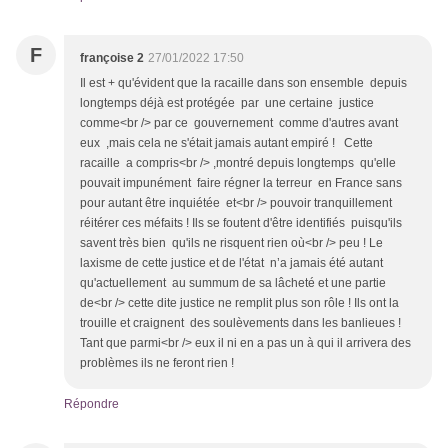
F
françoise 2
27/01/2022 17:50
Il est + qu'évident que la racaille dans son ensemble depuis
longtemps déjà est protégée par une certaine justice
comme<br /> par ce gouvernement comme d'autres avant
eux ,mais cela ne s'était jamais autant empiré ! Cette
racaille a compris<br /> ,montré depuis longtemps qu'elle
pouvait impunément faire régner la terreur en France sans
pour autant être inquiétée et<br /> pouvoir tranquillement
réitérer ces méfaits ! Ils se foutent d'être identifiés puisqu'ils
savent très bien qu'ils ne risquent rien où<br /> peu ! Le
laxisme de cette justice et de l'état n’a jamais été autant
qu'actuellement au summum de sa lâcheté et une partie
de<br /> cette dite justice ne remplit plus son rôle ! Ils ont la
trouille et craignent des soulèvements dans les banlieues !
Tant que parmi<br /> eux il ni en a pas un à qui il arrivera des
problèmes ils ne feront rien !
Répondre