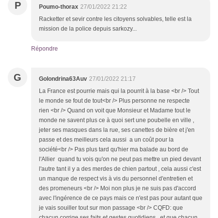
P
Poumo-thorax
27/01/2022 21:22
Racketter et sevir contre les citoyens solvables, telle est la
mission de la police depuis sarkozy...
Répondre
G
Golondrina63Auv
27/01/2022 21:17
La France est pourrie mais qui la pourrit à la base <br /> Tout
le monde se fout de tout<br /> Plus personne ne respecte
rien <br /> Quand on voit que Monsieur et Madame tout le
monde ne savent plus ce à quoi sert une poubelle en ville ,
jeter ses masques dans la rue, ses canettes de bière et j'en
passe et des meilleurs cela aussi a un coût pour la
société<br /> Pas plus tard qu'hier ma balade au bord de
l'Allier quand tu vois qu'on ne peut pas mettre un pied devant
l'autre tant il y a des merdes de chien partout , cela aussi c'est
un manque de respect vis à vis du personnel d'entretien et
des promeneurs <br /> Moi non plus je ne suis pas d'accord
avec l'ingérence de ce pays mais ce n'est pas pour autant que
je vais souiller tout sur mon passage <br /> CQFD: que
chacun corrige ses faits et gestes quotidiens , et que chacun