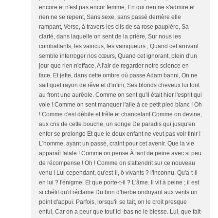
encore et n'est pas encor femme, En qui rien ne s'admire et
rien ne se repent, Sans sexe, sans passé derrière elle
rampant, Verse, à travers les cils de sa rose paupière, Sa
clarté, dans laquelle on sent de la prière, Sur nous les
combattants, les vaincus, les vainqueurs ; Quand cet arrivant
semble interroger nos cœurs, Quand cet ignorant, plein d'un
jour que rien n'efface, A l'air de regarder notre science en
face, Et jette, dans cette ombre où passe Adam banni, On ne
sait quel rayon de rêve et d'infini, Ses blonds cheveux lui font
au front une auréole. Comme on sent qu'il était hier l'esprit qui
vole ! Comme on sent manquer l'aile à ce petit pied blanc ! Oh
! Comme c'est débile et frêle et chancelant Comme on devine,
aux cris de cette bouche, un songe De paradis qui jusqu'en
enfer se prolonge Et que le doux enfant ne veut pas voir finir !
L'homme, ayant un passé, craint pour cet avenir. Que la vie
apparaît fatale ! Comme on pense À tant de peine avec si peu
de récompense ! Oh ! Comme on s'attendrit sur ce nouveau
venu ! Lui cependant, qu'est-il, ô vivants ? l'inconnu. Qu'a-t-il
en lui ? l'énigme. Et que porte-t-il ? L'âme. Il vit à peine ; il est
si chétif qu'il réclame Du brin d'herbe ondoyant aux vents un
point d'appui. Parfois, lorsqu'il se tait, on le croit presque
enfui, Car on a peur que tout ici-bas ne le blesse. Lui, que fait-