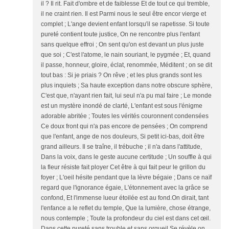
il ? Il rit. Fait d'ombre et de faiblesse Et de tout ce qui tremble,
il ne craint rien. Il est Parmi nous le seul être encor vierge et
complet ; L'ange devient enfant lorsqu'il se rapetisse. Si toute
pureté contient toute justice, On ne rencontre plus l'enfant
sans quelque effroi ; On sent qu'on est devant un plus juste
que soi ; C'est l'atome, le nain souriant, le pygmée ; Et, quand
il passe, honneur, gloire, éclat, renommée, Méditent ; on se dit
tout bas : Si je priais ? On rêve ; et les plus grands sont les
plus inquiets ; Sa haute exception dans notre obscure sphère,
C'est que, n'ayant rien fait, lui seul n'a pu mal faire ; Le monde
est un mystère inondé de clarté, L'enfant est sous l'énigme
adorable abritée ; Toutes les vérités couronnent condensées
Ce doux front qui n'a pas encore de pensées ; On comprend
que l'enfant, ange de nos douleurs, Si petit ici-bas, doit être
grand ailleurs. Il se traîne, il trébuche ; il n'a dans l'attitude,
Dans la voix, dans le geste aucune certitude ; Un souffle à qui
la fleur résiste fait ployer Cet être à qui fait peur le grillon du
foyer ; L'oeil hésite pendant que la lèvre bégaie ; Dans ce naïf
regard que l'ignorance égaie, L'étonnement avec la grâce se
confond, Et l'immense lueur étoilée est au fond.On dirait, tant
l'enfance a le reflet du temple, Que la lumière, chose étrange,
nous contemple ; Toute la profondeur du ciel est dans cet œil.
Dans cette pureté sans trouble et sans orgueil Se révèle on