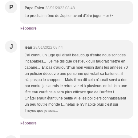
P
Papa Falco
28/01/2022 08:48
Le prochain trône de Jupiter avant d'être juger <br />
Répondre
J
jean
28/01/2022 08:44
J'ai connu un juge qui disait beaucoup d'entre nous sont des
incapables... Je me dis que c'est eux qu'il faudrait mettre en
cabane... Et pas d'aujourd'hui mon voisin dans les années 70
un policier découvre une personne qui volait sa batterie... il
n'a pas pu le chopper.... Mais il ma dit cela n'aurait servi à rien
par contre je saurais le retrouver et à plusieurs on lui fera une
tête eau carré cela sera plus efficace que de l'arrêter !...
Châtellerault étant une petite ville les policiers connaissaient
un peu tout le monde !... hélas je n'y habite plus c'est sur
Troyes que je suis...
Répondre