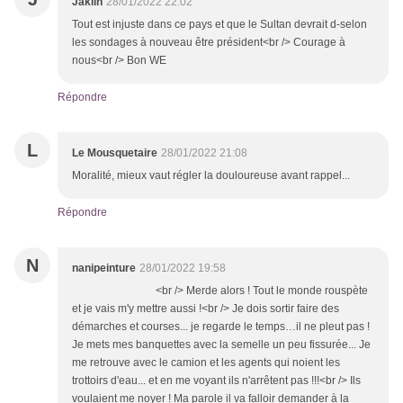
Jaklin
28/01/2022 22:02
Tout est injuste dans ce pays et que le Sultan devrait d-selon
les sondages à nouveau être président<br /> Courage à
nous<br /> Bon WE
Répondre
L
Le Mousquetaire
28/01/2022 21:08
Moralité, mieux vaut régler la douloureuse avant rappel...
Répondre
N
nanipeinture
28/01/2022 19:58
<br /> Merde alors ! Tout le monde rouspète
et je vais m'y mettre aussi !<br /> Je dois sortir faire des
démarches et courses... je regarde le temps…il ne pleut pas !
Je mets mes banquettes avec la semelle un peu fissurée... Je
me retrouve avec le camion et les agents qui noient les
trottoirs d'eau... et en me voyant ils n'arrêtent pas !!!<br /> Ils
voulaient me noyer ! Ma parole il va falloir demander à la