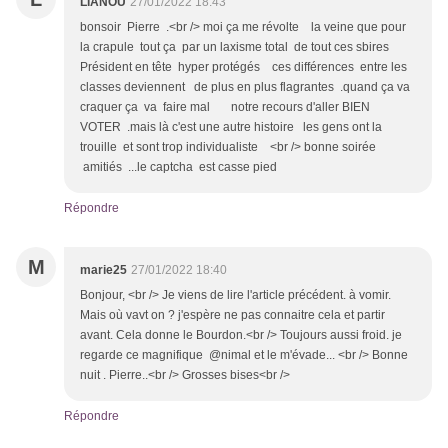
LIANOU
27/01/2022 18:43
bonsoir Pierre .<br /> moi ça me révolte la veine que pour
la crapule tout ça par un laxisme total de tout ces sbires
Président en tête hyper protégés ces différences entre les
classes deviennent de plus en plus flagrantes .quand ça va
craquer ça va faire mal notre recours d'aller BIEN
VOTER .mais là c'est une autre histoire les gens ont la
trouille et sont trop individualiste <br /> bonne soirée
amitiés ...le captcha est casse pied
Répondre
M
marie25
27/01/2022 18:40
Bonjour, <br /> Je viens de lire l'article précédent. à vomir.
Mais où vavt on ? j'espère ne pas connaitre cela et partir
avant. Cela donne le Bourdon.<br /> Toujours aussi froid. je
regarde ce magnifique @nimal et le m'évade... <br /> Bonne
nuit . Pierre..<br /> Grosses bises<br />
Répondre