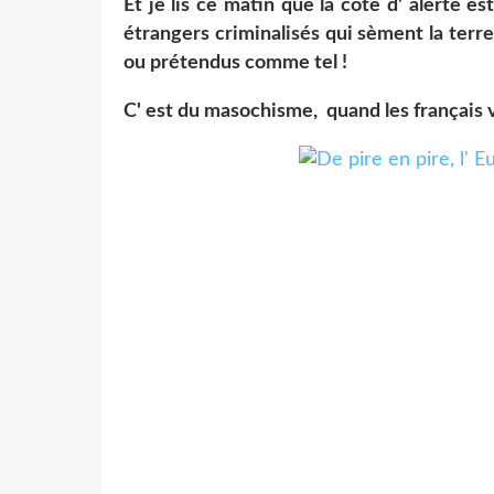
Et je lis ce matin que la côte d' alerte 
étrangers criminalisés qui sèment la terr
ou prétendus comme tel !
C' est du masochisme, quand les français vo