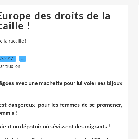
 Europe des droits de la
caille !
 la racaille !
09.2017
…
ar trublion
âgées avec une machette pour lui voler ses bijoux
est dangereux pour les femmes de se promener,
ommis !
evient un dépotoir où sévissent des migrants !