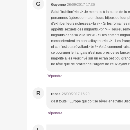
G
Guyenne
26/09/2017 17:36
Salut "trublion"<br /> Je me mets à la place de la m
personnes âgées donnaient leurs bijoux de leur pl
d'exhiber leurs richesses.<br /> - Si les romaines n
appétits sexuels des migrants.<br /> - Heureusem
migrants dans sa ville.<br /> - Si les enfants migr
comporteraient en bons citoyens.<br /> - Les franç
et ce n'est pas révoltant.<br /> Voilà comment ra
ce pourquoi le français n'est pas près de se lancer
majorité a les yeux rivé sur un écran petit ou grand
ne rêve que de profiter de l'argent de ceux ayant c
Répondre
R
renee
26/09/2017 16:29
c'est toute l’Europe qui doit se réveiller et vite!
Répondre