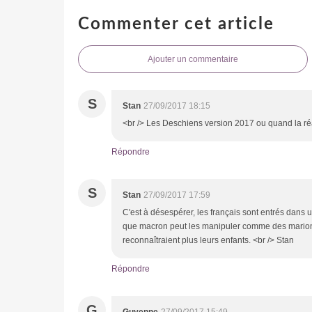
Commenter cet article
Ajouter un commentaire
S
Stan
27/09/2017 18:15
<br /> Les Deschiens version 2017 ou quand la réali
Répondre
S
Stan
27/09/2017 17:59
C'est à désespérer, les français sont entrés dans 
que macron peut les manipuler comme des marionne
reconnaîtraient plus leurs enfants. <br /> Stan
Répondre
G
Guyenne
27/09/2017 15:49