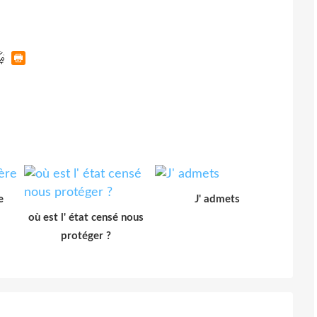
e
J' admets
où est l' état censé nous
protéger ?