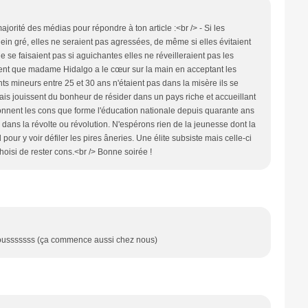
ajorité des médias pour répondre à ton article :<br /> - Si les
ein gré, elles ne seraient pas agressées, de même si elles évitaient
e se faisaient pas si aguichantes elles ne réveilleraient pas les
ent que madame Hidalgo a le cœur sur la main en acceptant les
ants mineurs entre 25 et 30 ans n'étaient pas dans la misère ils se
ais jouissent du bonheur de résider dans un pays riche et accueillant
isonnent les cons que forme l'éducation nationale depuis quarante ans
 dans la révolte ou révolution. N'espérons rien de la jeunesse dont la
 pour y voir défiler les pires âneries. Une élite subsiste mais celle-ci
hoisi de rester cons.<br /> Bonne soirée !
 Bisousssssss (ça commence aussi chez nous)