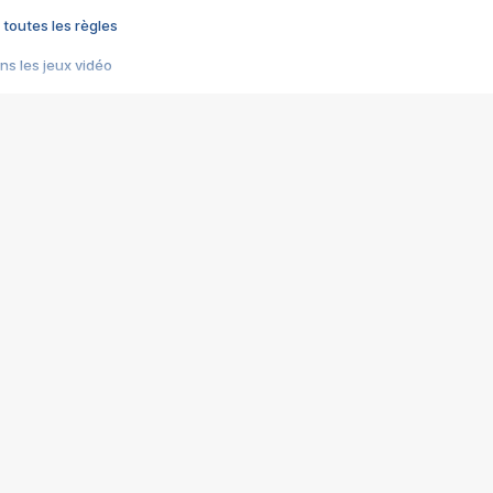
 toutes les règles
s les jeux vidéo
us choquant de Rockstar ? - Le scandale BULLY
e plus moche de Steam
du RÊVE tourne au CAUCHEMAR
pendant 8 heures
it… à tort
umiliés par un jeu vidéo
ire - Final Fantasy 8
ti un empire - Age of Empires
story DOFUS
tard, il crée l'un des pires jeux de tous les temps, MindsEye.