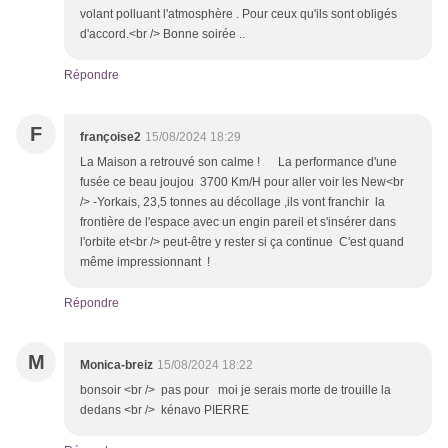
volant polluant l'atmosphère . Pour ceux qu'ils sont obligés
d'accord.<br /> Bonne soirée ..
Répondre
F
françoise2
15/08/2024 18:29
La Maison a retrouvé son calme ! La performance d'une
fusée ce beau joujou 3700 Km/H pour aller voir les New<br
/> -Yorkais, 23,5 tonnes au décollage ,ils vont franchir la
frontière de l'espace avec un engin pareil et s'insérer dans
l'orbite et<br /> peut-être y rester si ça continue C'est quand
même impressionnant !
Répondre
M
Monica-breiz
15/08/2024 18:22
bonsoir <br /> pas pour moi je serais morte de trouille la
dedans <br /> kénavo PIERRE