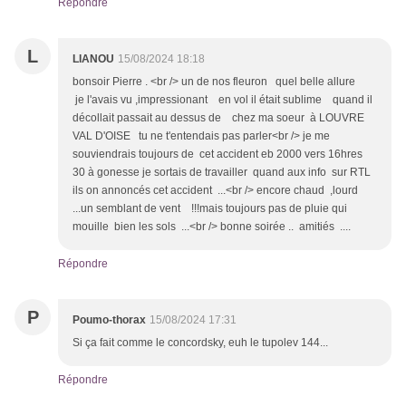
Répondre
L
LIANOU
15/08/2024 18:18
bonsoir Pierre . <br /> un de nos fleuron quel belle allure
je l'avais vu ,impressionant en vol il était sublime quand il
décollait passait au dessus de chez ma soeur à LOUVRE
VAL D'OISE tu ne t'entendais pas parler<br /> je me
souviendrais toujours de cet accident eb 2000 vers 16hres
30 à gonesse je sortais de travailler quand aux info sur RTL
ils on annoncés cet accident ...<br /> encore chaud ,lourd
...un semblant de vent !!!mais toujours pas de pluie qui
mouille bien les sols ...<br /> bonne soirée .. amitiés ....
Répondre
P
Poumo-thorax
15/08/2024 17:31
Si ça fait comme le concordsky, euh le tupolev 144...
Répondre