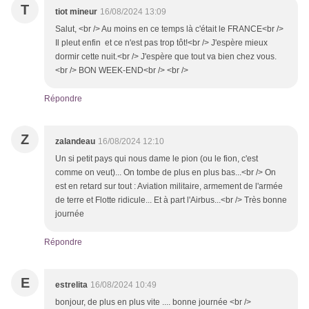
T
tiot mineur
16/08/2024 13:09
Salut, <br /> Au moins en ce temps là c'était le FRANCE<br />
Il pleut enfin et ce n'est pas trop tôt!<br /> J'espère mieux
dormir cette nuit.<br /> J'espère que tout va bien chez vous.
<br /> BON WEEK-END<br /> <br />
Répondre
Z
zalandeau
16/08/2024 12:10
Un si petit pays qui nous dame le pion (ou le fion, c'est
comme on veut)... On tombe de plus en plus bas...<br /> On
est en retard sur tout : Aviation militaire, armement de l'armée
de terre et Flotte ridicule... Et à part l'Airbus...<br /> Très bonne
journée
Répondre
E
estrelita
16/08/2024 10:49
bonjour, de plus en plus vite .... bonne journée <br />