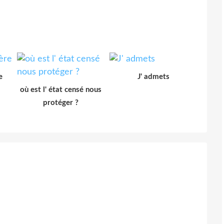
e
J' admets
où est l' état censé nous
protéger ?