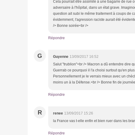
Cela pourrait être assimilé à une bagarre de rue 
adversaire à l'hôpital, dans un état grave. Imagino
question ait subi le même traitement à coups de c
évidemment, l'agression raciste aurait été évident
/> Bonne soirée<br />
Répondre
G
Guyenne
13/09/2017 16:52
Salut "trublion"<br /> Macron a dû entendre dire q
Guerrab ce pourquoi il l'a choisi surtout qu'en plus
Personnellement je le verrais mieux avec un chèche
moins un à la Défense.<br /> Bonne fin de journée
Répondre
R
renee
13/09/2017 15:26
la France vas t-elle enfin et bien ruer dans les b
Répondre