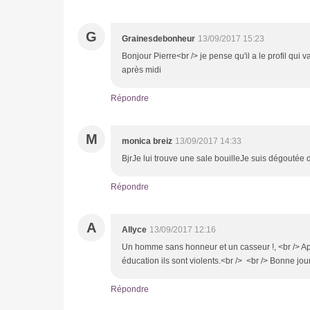
G
Grainesdebonheur
13/09/2017 15:23
Bonjour Pierre<br /> je pense qu'il a le profil qui
après midi
Répondre
M
monica breiz
13/09/2017 14:33
BjrJe lui trouve une sale bouilleJe suis dégouté
Répondre
A
Allyce
13/09/2017 12:16
Un homme sans honneur et un casseur !, <br /> Ap
éducation ils sont violents.<br /> <br /> Bonne jo
Répondre