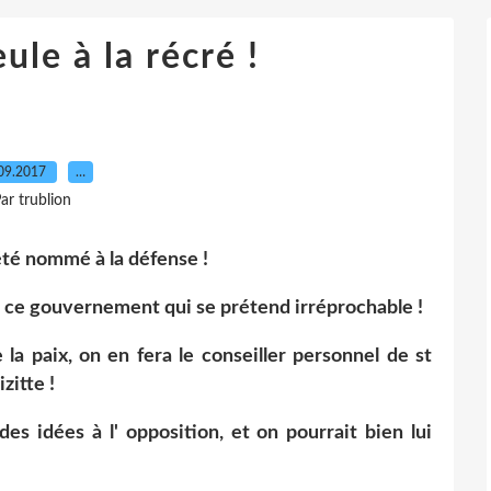
ule à la récré !
09.2017
…
ar trublion
été nommé à la défense !
e ce gouvernement qui se prétend irréprochable !
a paix, on en fera le conseiller personnel de st
zitte !
s idées à l' opposition, et on pourrait bien lui