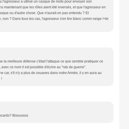
où l'agresseur a utilisé un casque de moto pour envoyer son
ns maintenant que les rôles aient été inversés, et que l'agresseur en
asque ou d'autre chose. Que n'aurait-on pas entendu ? Et
e, non ? Dans tous les cas, l'agresseur s'en tire blanc comm neige !<br
ue la meilleure défense c'était l'attaque ce que semble pratiquer ce
, avec ce nom il est possible d'écrire au "rab de guerre".
 car, s'il n'y a plus de zouaves dans notre Armée, il y en aura au
 !
rancards? Bisoussss