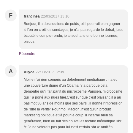
F
francinea
22/03/2017 13:10
Bonjour, il a des soutiens de poids, et il pourrait bien gagner
si l'on en croit les sondages; je n'ai pas regardé le débat, juste
écouté le compte-rendu; je te souhaite une bonne journée,
bisous
Répondre
A
Allyce
22/03/2017 12:39
Moi je n'ai rien compris au déferlement médiatique , il a eu
une couverture digne d'un Obama ? a part que cela
démontre qu'il fait partit du microcosme Parisien, microcosme
qui l' a porté aux nues hier.C'est sur que c'est plaisant, il a au
bas mot 30 ans de moins que ses pairs , il donne l'impression
de "dire la vérité" Pour moi Macron, n'est qu'un produit
marketing politique et là pour le coup, il incarne bien sa
génération, bien au fait des nouvelles techno médiatique.<br
/> Je ne voterais pas pour lui c'est certain.<br /> amitiés