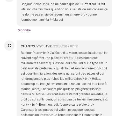
Bonjour Pierre <br /> on ne parles que de lui c'est sur il fait
vite son chemin mais quand on vois la liste de ses copains ça
ne donne pas envie de revenir en arriere<br /> bonne
journée mon ami<br /> Marcel
Répondre
C
CHANTOUVIVELAVIE
22/03/2017 02:00
Bonjour Pierre<br /> J'ai écouté la video, les socialistes qui le
suivent espèrent une place s'il est élu. Et les nombreux
milliardaires savent qu'il est de leur côté !<br /> Ce type est un
petit arriviste prétentieux qui dit tout et son contraire<br /> Et il
est pour l'immigration, des gens qui seront peu payés et qui
rendront encore plus riches les milliardaires.<br /> Hélas,
beaucoup de français voteront mac ron au second tour face à
Marine, alors, il ne faudra pas qu'ils se plaignent s'ils sont
dans la M. !<br /> Les frontières resteront grandes ouvertes, le
droit du sol continuera, on construira de belles mosquées, etc.
<br /> <br /> Bon mercredi, j'espère sans pluie<br />
Caresses à tes toutous qui valent mieux que tous ces
politiques pourris<br /> Je t'embrasse<br /> Chantou<br />