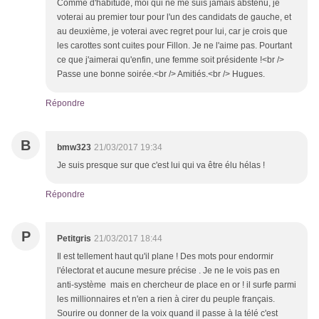
Comme d'habitude, moi qui ne me suis jamais abstenu, je
voterai au premier tour pour l'un des candidats de gauche, et
au deuxième, je voterai avec regret pour lui, car je crois que
les carottes sont cuites pour Fillon. Je ne l'aime pas. Pourtant
ce que j'aimerai qu'enfin, une femme soit présidente !<br />
Passe une bonne soirée.<br /> Amitiés.<br /> Hugues.
Répondre
B
bmw323
21/03/2017 19:34
Je suis presque sur que c'est lui qui va être élu hélas !
Répondre
P
Petitgris
21/03/2017 18:44
Il est tellement haut qu'il plane ! Des mots pour endormir
l'électorat et aucune mesure précise . Je ne le vois pas en
anti-système mais en chercheur de place en or ! il surfe parmi
les millionnaires et n'en a rien à cirer du peuple français.
Sourire ou donner de la voix quand il passe à la télé c'est