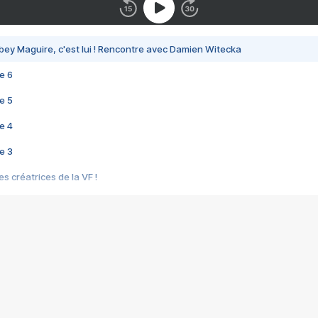
bey Maguire, c'est lui ! Rencontre avec Damien Witecka
e 6
e 5
e 4
e 3
s créatrices de la VF !
e 2
e 1
e Mektoub My Love arrive enfin ! Rencontre avec Shaïn Boumedine et Sal
i : après Toni en famille
elle réalise le bouleversant Dites lui que je l'aime