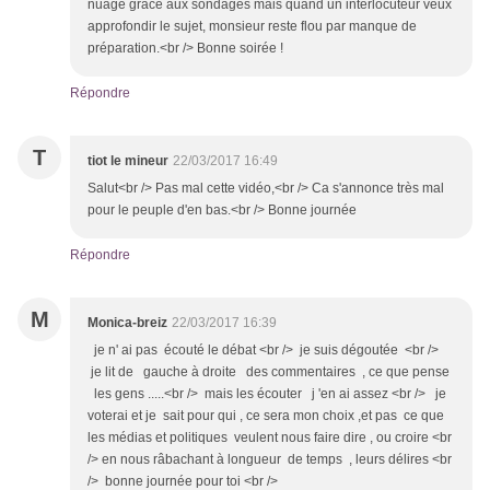
nuage grâce aux sondages mais quand un interlocuteur veux
approfondir le sujet, monsieur reste flou par manque de
préparation.<br /> Bonne soirée !
Répondre
T
tiot le mineur
22/03/2017 16:49
Salut<br /> Pas mal cette vidéo,<br /> Ca s'annonce très mal
pour le peuple d'en bas.<br /> Bonne journée
Répondre
M
Monica-breiz
22/03/2017 16:39
je n' ai pas écouté le débat <br /> je suis dégoutée <br />
je lit de gauche à droite des commentaires , ce que pense
les gens .....<br /> mais les écouter j 'en ai assez <br /> je
voterai et je sait pour qui , ce sera mon choix ,et pas ce que
les médias et politiques veulent nous faire dire , ou croire <br
/> en nous râbachant à longueur de temps , leurs délires <br
/> bonne journée pour toi <br />