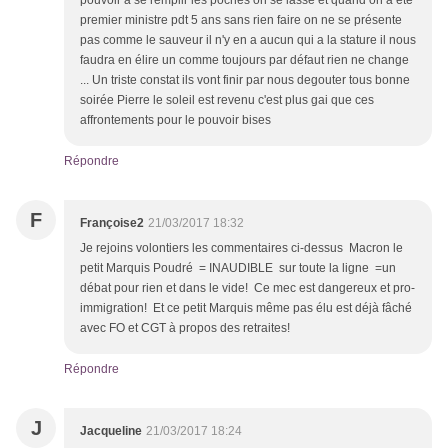
pouvoir à se remplir les poches on se lasse et quand on a été
premier ministre pdt 5 ans sans rien faire on ne se présente
pas comme le sauveur il n'y en a aucun qui a la stature il nous
faudra en élire un comme toujours par défaut rien ne change
... Un triste constat ils vont finir par nous degouter tous bonne
soirée Pierre le soleil est revenu c'est plus gai que ces
affrontements pour le pouvoir bises
Répondre
F
Françoise2
21/03/2017 18:32
Je rejoins volontiers les commentaires ci-dessus Macron le
petit Marquis Poudré = INAUDIBLE sur toute la ligne =un
débat pour rien et dans le vide! Ce mec est dangereux et pro-
immigration! Et ce petit Marquis même pas élu est déjà fâché
avec FO et CGT à propos des retraites!
Répondre
J
Jacqueline
21/03/2017 18:24