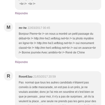
<br /> <br />
Répondre
M
mr-he
22/03/2017 00:45
Bonjour Pierre<br /> on nous a montré un petit passage du
débat<br /> http://mr-he2.vefblog.net<br /> la photo mystère
en ligne<br /> http://mr-he3.vefblog.net<br /> oui monument
classé<br /> http://mr-he4.vefblog.net<br /> oui on avance<br
/> Bonne journée Avec amitiés<br /> René de Chine
Répondre
R
Rose63au
21/03/2017 20:59
Pas normal que tous les autres candidats n'étaient pas
conviés à cette mascarade, on est pas à un près, je ne
voulais assister, donc je l'ai mis en sourdine et c'est bien ce
que je pensais , pour moi, il n'y a pas de surprises , ah ils la
veulent la place , une seule ne prends pas les gens pour des