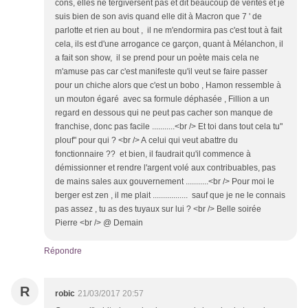
cons, elles ne tergiversent pas et dit beaucoup de vérités et je
suis bien de son avis quand elle dit à Macron que 7 ' de
parlotte et rien au bout , il ne m'endormira pas c'est tout à fait
cela, ils est d'une arrogance ce garçon, quant à Mélanchon, il
a fait son show, il se prend pour un poète mais cela ne
m'amuse pas car c'est manifeste qu'il veut se faire passer
pour un chiche alors que c'est un bobo , Hamon ressemble à
un mouton égaré avec sa formule déphasée , Fillion a un
regard en dessous qui ne peut pas cacher son manque de
franchise, donc pas facile ...........<br /> Et toi dans tout cela tu"
plouf" pour qui ? <br /> A celui qui veut abattre du
fonctionnaire ?? et bien, il faudrait qu'il commence à
démissionner et rendre l'argent volé aux contribuables, pas
de mains sales aux gouvernement ...........<br /> Pour moi le
berger est zen , il me plait ................. sauf que je ne le connais
pas assez , tu as des tuyaux sur lui ? <br /> Belle soirée
Pierre <br /> @ Demain
Répondre
R
robic
21/03/2017 20:57