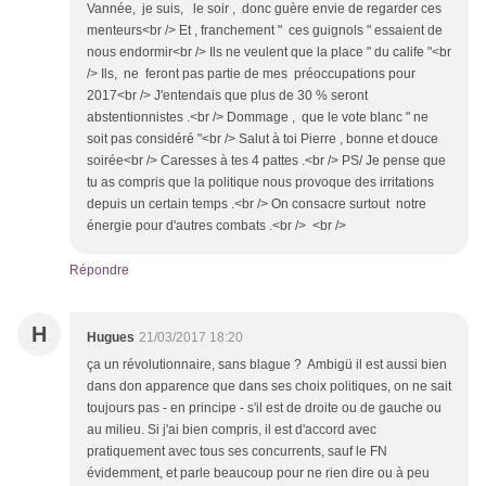
Vannée, je suis, le soir , donc guère envie de regarder ces
menteurs<br /> Et , franchement " ces guignols " essaient de
nous endormir<br /> Ils ne veulent que la place " du calife "<br
/> Ils, ne feront pas partie de mes préoccupations pour
2017<br /> J'entendais que plus de 30 % seront
abstentionnistes .<br /> Dommage , que le vote blanc " ne
soit pas considéré "<br /> Salut à toi Pierre , bonne et douce
soirée<br /> Caresses à tes 4 pattes .<br /> PS/ Je pense que
tu as compris que la politique nous provoque des irritations
depuis un certain temps .<br /> On consacre surtout notre
énergie pour d'autres combats .<br /> <br />
Répondre
H
Hugues
21/03/2017 18:20
ça un révolutionnaire, sans blague ? Ambigü il est aussi bien
dans don apparence que dans ses choix politiques, on ne sait
toujours pas - en principe - s'il est de droite ou de gauche ou
au milieu. Si j'ai bien compris, il est d'accord avec
pratiquement avec tous ses concurrents, sauf le FN
évidemment, et parle beaucoup pour ne rien dire ou à peu