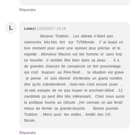
Répondre
L
Loneci
22/03/2017 16:19
Bonjour Trublion .. Les débats n’étant pas
claironnés très très fort sur TV5Monde .. J' ai loupé ce
bon moment pour avoir une opinion plus précise et le
regrette ...Monsieur Macron est bel homme et sans trop
se mouiller , il semble être bien dans sa peau .. Il a
de grandes chances de convaincre un fort pourcentage
qui croit toujours au Père Noël .. la situation est grave
je pense et suis étonné d'entendre un grand nombre
dire qu'ils s'abstiendront .. mais rien n'est encore jouer ,
Je vais essayer de ne pas louper le prochain débat .. 12
candidats ça peut être très intéressant .. Chez nous aussi
la politique tourne au ridicule , j'en connais un qui ferait
mieux de fermer sa grande bouche Bonne journée
Trublion .. Merci pour tes visites .. Amitié des US ..
Nicole ..
Répondre