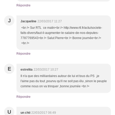
Répondre
J
Jacqueline
22/03/2017 11:27
<br /> Sur RTL ce matin<br /> http://www.rtl.fr/actu/societe-
faits-divers/faut-il-augmenter-le-salaire-de-nos-deputes-
7787769543<br /> Salut Pierre<br /> Bonne journée<br />
<br />
Répondre
E
estrelita
22/03/2017 10:27
Il n'a que des milliardaires autour de lui et tous du PS ,je
l'aime pas du tout ,pourvu qu'il ne soit pas élu ,sinon le peuple
comme nous on va trinquer ,bonne journée <br />
Répondre
U
un chti
22/03/2017 06:49