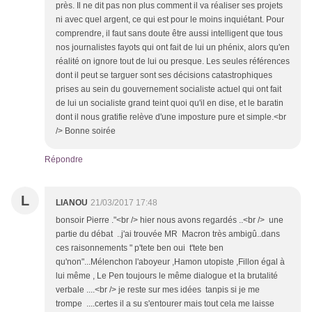
près. Il ne dit pas non plus comment il va réaliser ses projets
ni avec quel argent, ce qui est pour le moins inquiétant. Pour
comprendre, il faut sans doute être aussi intelligent que tous
nos journalistes fayots qui ont fait de lui un phénix, alors qu'en
réalité on ignore tout de lui ou presque. Les seules références
dont il peut se targuer sont ses décisions catastrophiques
prises au sein du gouvernement socialiste actuel qui ont fait
de lui un socialiste grand teint quoi qu'il en dise, et le baratin
dont il nous gratifie relève d'une imposture pure et simple.<br
/> Bonne soirée
Répondre
L
LIANOU
21/03/2017 17:48
bonsoir Pierre ."<br /> hier nous avons regardés ..<br /> une
partie du débat ..j'ai trouvée MR Macron très ambigû..dans
ces raisonnements " p'tete ben oui t'tete ben
qu'non"...Mélenchon l'aboyeur ,Hamon utopiste ,Fillon égal à
lui même , Le Pen toujours le même dialogue et la brutalité
verbale ....<br /> je reste sur mes idées tanpis si je me
trompe ....certes il a su s'entourer mais tout cela me laisse