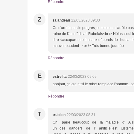
Répondre
Z
zalandeau
22/03/2023 09:33
On n'arrête pas le progrès, comme on n'arrête pas 
ruine de l'âme " disait Rabelais<br /> Hélas, seul l
dire s'accaparer de tout aux dépends de l'humanit
mauvais escient...<br /> Très bonne journée
Répondre
E
estrelita
22/03/2023 09:09
bonjour, ça craint si le robot remplace l'homme...
Répondre
T
trublion
22/03/2023 08:31
On parle beaucoup de la maladie d' Alzhe
un des dangers de l' artificiel est juste