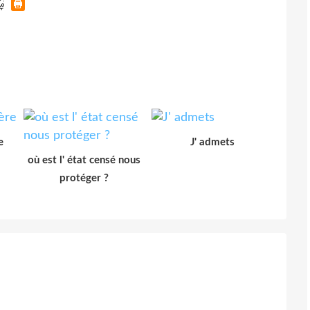
e
J' admets
où est l' état censé nous
protéger ?