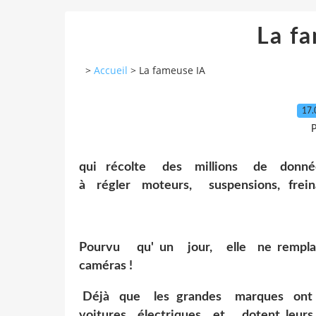
La f
>
Accueil
>
La fameuse IA
17.
P
qui récolte des millions de donn
à régler moteurs, suspensions, fr
Pourvu qu' un jour, elle ne rempla
caméras !
Déjà que les grandes marques ont 
voitures électriques, et dotent leu