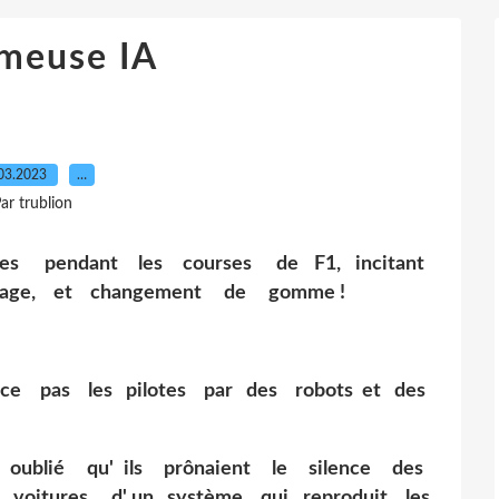
ameuse IA
03.2023
…
ar trublion
ées pendant les courses de F1, incitant
einage, et changement de gomme !
ce pas les pilotes par des robots et des
oublié qu' ils prônaient le silence des
rs voitures d' un système qui reproduit les