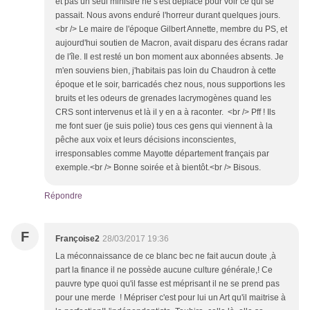
et pas un seul ministre ne s'est déplacé pour voir ce qui se
passait. Nous avons enduré l'horreur durant quelques jours.
<br /> Le maire de l'époque Gilbert Annette, membre du PS, et
aujourd'hui soutien de Macron, avait disparu des écrans radar
de l'île. Il est resté un bon moment aux abonnées absents. Je
m'en souviens bien, j'habitais pas loin du Chaudron à cette
époque et le soir, barricadés chez nous, nous supportions les
bruits et les odeurs de grenades lacrymogènes quand les
CRS sont intervenus et là il y en a à raconter. <br /> Pff ! Ils
me font suer (je suis polie) tous ces gens qui viennent à la
pêche aux voix et leurs décisions inconscientes,
irresponsables comme Mayotte département français par
exemple.<br /> Bonne soirée et à bientôt.<br /> Bisous.
Répondre
F
Françoise2
28/03/2017 19:36
La méconnaissance de ce blanc bec ne fait aucun doute ,à
part la finance il ne possède aucune culture générale,! Ce
pauvre type quoi qu'il fasse est méprisant il ne se prend pas
pour une merde ! Mépriser c'est pour lui un Art qu'il maitrise à