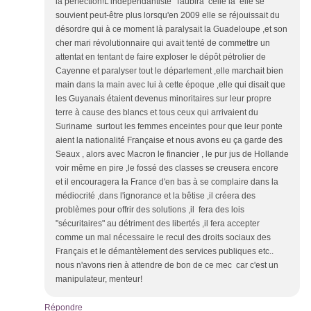
la perfection!L'indépendantiste Taubira celle là elle se
souvient peut-être plus lorsqu'en 2009 elle se réjouissait du
désordre qui à ce moment là paralysait la Guadeloupe ,et son
cher mari révolutionnaire qui avait tenté de commettre un
attentat en tentant de faire exploser le dépôt pétrolier de
Cayenne et paralyser tout le département ,elle marchait bien
main dans la main avec lui à cette époque ,elle qui disait que
les Guyanais étaient devenus minoritaires sur leur propre
terre à cause des blancs et tous ceux qui arrivaient du
Suriname surtout les femmes enceintes pour que leur ponte
aient la nationalité Française et nous avons eu ça garde des
Seaux , alors avec Macron le financier , le pur jus de Hollande
voir même en pire ,le fossé des classes se creusera encore
et il encouragera la France d'en bas à se complaire dans la
médiocrité ,dans l'ignorance et la bêtise ,il créera des
problèmes pour offrir des solutions ,il fera des lois
"sécuritaires" au détriment des libertés ,il fera accepter
comme un mal nécessaire le recul des droits sociaux des
Français et le démantèlement des services publiques etc..
nous n'avons rien à attendre de bon de ce mec car c'est un
manipulateur, menteur!
Répondre