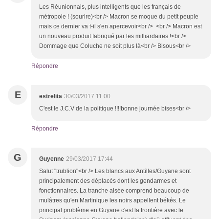
Les Réunionnais, plus intelligents que les français de
métropole ! (sourire)<br /> Macron se moque du petit peuple
mais ce dernier va t-il s'en apercevoir<br /> <br /> Macron est
un nouveau produit fabriqué par les milliardaires !<br />
Dommage que Coluche ne soit plus là<br /> Bisous<br />
Répondre
E
estrelita
30/03/2017 11:00
C'est le J.C.V de la politique !!!!bonne journée bises<br />
Répondre
G
Guyenne
29/03/2017 17:44
Salut "trublion"<br /> Les blancs aux Antilles/Guyane sont
principalement des déplacés dont les gendarmes et
fonctionnaires. La tranche aisée comprend beaucoup de
mulâtres qu'en Martinique les noirs appellent békés. Le
principal problème en Guyane c'est la frontière avec le