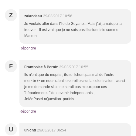
Z
zalandeau
29/03/2017 10:56
Je voulais aller dans l'île de Guyane... Mais j'ai jamais pu la
trouver... Il est vrai que je ne suis pas illusionniste comme
Macron...
Répondre
F
Framboise à Pornic
29/03/2017 10:55
Ils n'ont que du mépris , ils se fichent pas mal de l'outre
mer<br /> on nous rabat les oreilles sur la colonisation , aussi
je me demande si ce ne serait pas mieux pour ces
"départements " de devenir indépendants ,
JeMePoseLaQuestion parfois
Répondre
U
un chti
29/03/2017 06:54