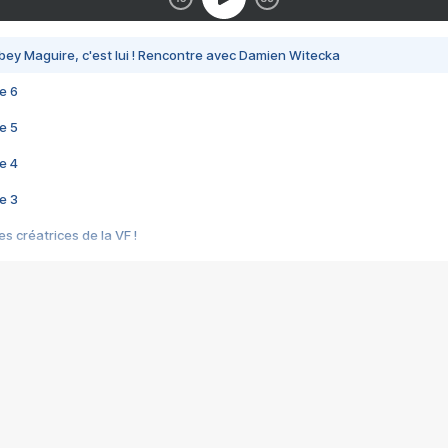
bey Maguire, c'est lui ! Rencontre avec Damien Witecka
e 6
e 5
e 4
e 3
s créatrices de la VF !
e 2
e 1
e Mektoub My Love arrive enfin ! Rencontre avec Shaïn Boumedine et Sal
i : après Toni en famille
elle réalise le bouleversant Dites lui que je l'aime