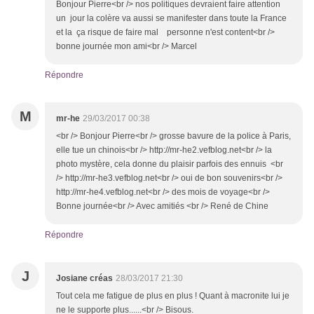
Bonjour Pierre<br /> nos politiques devraient faire attention
un jour la colère va aussi se manifester dans toute la France
et la ça risque de faire mal personne n'est content<br />
bonne journée mon ami<br /> Marcel
Répondre
M
mr-he
29/03/2017 00:38
<br /> Bonjour Pierre<br /> grosse bavure de la police à Paris,
elle tue un chinois<br /> http://mr-he2.vefblog.net<br /> la
photo mystère, cela donne du plaisir parfois des ennuis <br
/> http://mr-he3.vefblog.net<br /> oui de bon souvenirs<br />
http://mr-he4.vefblog.net<br /> des mois de voyage<br />
Bonne journée<br /> Avec amitiés <br /> René de Chine
Répondre
J
Josiane créas
28/03/2017 21:30
Tout cela me fatigue de plus en plus ! Quant à macronite lui je
ne le supporte plus......<br /> Bisous.