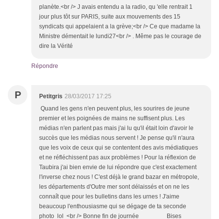
planète.<br /> J avais entendu a la radio, qu 'elle rentrait 1
jour plus tôt sur PARIS, suite aux mouvements des 15
syndicats qui appelaient a la grève;<br /> Ce que madame la
Ministre démentait le lundi27<br /> . Même pas le courage de
dire la Vérité
Répondre
P
Petitgris
28/03/2017 17:25
Quand les gens n'en peuvent plus, les sourires de jeune
premier et les poignées de mains ne suffisent plus. Les
médias n'en parlent pas mais j'ai lu qu'il était loin d'avoir le
succès que les médias nous servent ! Je pense qu'il n'aura
que les voix de ceux qui se contentent des avis médiatiques
et ne réfléchissent pas aux problèmes ! Pour la réflexion de
Taubira j'ai bien envie de lui répondre que c'est exactement
l'inverse chez nous ! C'est déjà le grand bazar en métropole,
les départements d'Outre mer sont délaissés et on ne les
connaît que pour les bulletins dans les urnes ! J'aime
beaucoup l'enthousiasme qui se dégage de ta seconde
photo lol <br /> Bonne fin de journée Bises