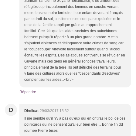
Surinam (ancienne Guyane hollandaise) d'où affluent des
réfugiés et principalement des femmes en couche venant
mettre bas sur notre territoire. Leur enfant devenant français
par le droit du sol, ces femmes ne sont pas expulsées et le
reste de la famille rapplique grâce au rapprochement
familial. Ceci fait que les aides sociales des autochtones
baissent puisqu'à répartir à un plus grand nombre. A cela
s'ajoutent violences et délinquance voire crimes de sang car
le "coupecoupe" virevolte facilement surtout quand l'alcool
échauffe les esprits. Des asiatiques sont venus se réfugier en
Guyane mais ces gens en général sont des travailleurs,
principalement de la terre. Ils ont défriché des terrains pour
y faire des cultures alors que les "descendants d'esclaves"
comptent sur les aides...<br />
Répondre
D
Dhelicat
29/03/2017 15:32
Il me semble qu'il n'y a pas qu'eux qui en ont ras le bol de ces
politicards qui ne pensent qu'à leur bien être. .. Bonne fin dd
journée Pierre bises