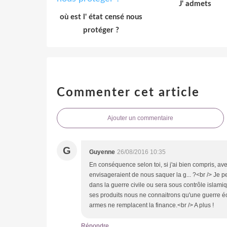
J' admets
où est l' état censé nous
protéger ?
Commenter cet article
Ajouter un commentaire
G
Guyenne
26/08/2016 10:35
En conséquence selon toi, si j'ai bien compris, ave
envisageraient de nous saquer la g... ?<br /> Je 
dans la guerre civile ou sera sous contrôle islam
ses produits nous ne connaitrons qu'une guerre éc
armes ne remplacent la finance.<br /> A plus !
Répondre