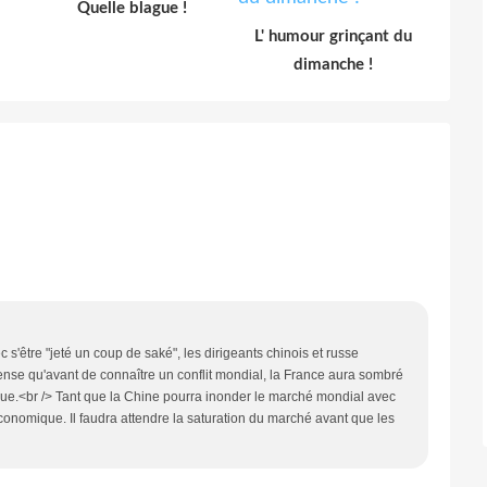
Quelle blague !
L' humour grinçant du
dimanche !
c s'être "jeté un coup de saké", les dirigeants chinois et russe
pense qu'avant de connaître un conflit mondial, la France aura sombré
ique.<br /> Tant que la Chine pourra inonder le marché mondial avec
onomique. Il faudra attendre la saturation du marché avant que les