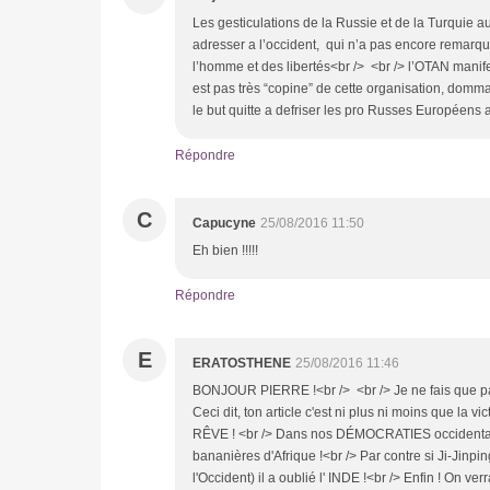
Les gesticulations de la Russie et de la Turquie au
adresser a l’occident, qui n’a pas encore remarqu
l’homme et des libertés<br /> <br /> l’OTAN mani
est pas très “copine” de cette organisation, domma
le but quitte a defriser les pro Russes Européens a
Répondre
C
Capucyne
25/08/2016 11:50
Eh bien !!!!!
Répondre
E
ERATOSTHENE
25/08/2016 11:46
BONJOUR PIERRE !<br /> <br /> Je ne fais que pass
Ceci dit, ton article c'est ni plus ni moins que la 
RÊVE ! <br /> Dans nos DÉMOCRATIES occidentales
bananières d'Afrique !<br /> Par contre si Ji-Jinp
l'Occident) il a oublié l' INDE !<br /> Enfin ! On ve