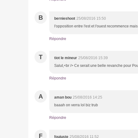
B
bernieshoot
25/08/2016 15:50
l'opposition entre l'est et l'ouest recommence mais c
Répondre
T
tiot le mineur
25/08/2016 15:39
Salut,<br /> Ce serait une belle revanche pour Po
Répondre
A
aman bou
25/08/2016 14:25
baaah on verra lol biz trub
Répondre
F
foujuste
25/08/2016 11:52