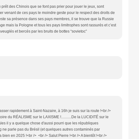
 prêt des Chinois que se font pas prier pour jouer le jeux, sont
er venant de ces pays le moindre geste pour le respect des droits de
feste sa présence dans ses pays membres, il se trouve que la Russie
ge mais la Pologne et tous les pays limitrophes sont rassurés et c’est
veuglés et bercés par les bruits de bottes “sovietoc”
er rapidement à Saint-Nazaire, à 16h je suis sur la route !<br />
victoire du RÉALISME sur le LAXISME !...........De la LUCIDITÉ sur le
 il y a quelque chose d'aussi pourri que les républiques
ing ne parle pas du Brésil (et quelques autres contaminés par
rra bien en 2025 !<br /> <br /> Salut Pierre !<br /> A bientôt !<br />