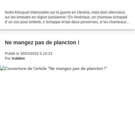
Notre freluquet intarissable sur la guerre en Ukraine, mais bien silencieux
sur les émeutes en région parisienne ! En Amérique, un chameau échappé
d' un zoo pour enfants, s' échappe et tue deux personnes, si les chameaux s'
y mettent !! l' armée française...
Ne mangez pas de plancton !
Publié le 30/03/2022 à 10:23
Par
trublion