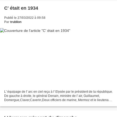
C' était en 1934
Publié le 27/03/2022 à 09:58
Par
trublion
L' équipage de l' arc en ciel reçu à l' Elysée par le président de la république.
De gauche à droite, le général Denain, ministre de l' air, Guillaumet,
Domergue,Claver,Caverin,Deux officiers de marine, Mermoz et le lieutenant-
colonel Davet Sacha Guitry...