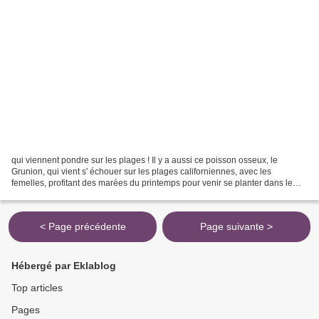
qui viennent pondre sur les plages ! Il y a aussi ce poisson osseux, le
Grunion, qui vient s' échouer sur les plages californiennes, avec les
femelles, profitant des marées du printemps pour venir se planter dans le
sable pour pondre, puis c' est le tour...
< Page précédente
Page suivante >
Hébergé par Eklablog
Top articles
Pages