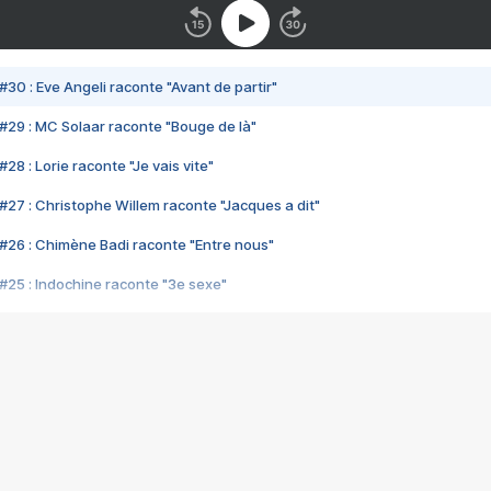
#30 : Eve Angeli raconte "Avant de partir"
#29 : MC Solaar raconte "Bouge de là"
28 : Lorie raconte "Je vais vite"
#27 : Christophe Willem raconte "Jacques a dit"
#26 : Chimène Badi raconte "Entre nous"
#25 : Indochine raconte "3e sexe"
#24 : Zaho raconte "C'est chelou"
#23 : Patrick Bruel raconte "Au café des délices"
#22 : Kyo raconte "Le chemin"
#21 : Nolwenn Leroy raconte "Cassé"
#20 : Patrick Hernandez raconte "Born to be alive"