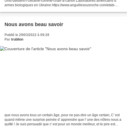
Unis-utilisent-l-Ukraine-comme-chair-a-canon Laboratoires américains d'
armes biologiques en Ukraine https://www.anguillesousroche.com/etats-
unis/lambassade-des-etats-unis-supprime-discretement-tous-les-
documents-relatifs-au-laboratoire-darmes-biologiques-de-lukraine-blackout-
mediatique/...
Nous avons beau savoir
Publié le 29/03/2022 à 09:28
Par
trublion
que nous avons tous un certain âge, pour ne pas dire un âge certain, C' est
quand même une surprise peinée d' apprendre que l' une des nôtres nous a
quitté ! Je suis persuadé que c' est pour un monde meilleur, et le pire est