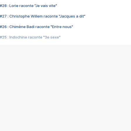
28 : Lorie raconte "Je vais vite"
#27 : Christophe Willem raconte "Jacques a dit"
#26 : Chimène Badi raconte "Entre nous"
#25 : Indochine raconte "3e sexe"
#24 : Zaho raconte "C'est chelou"
#23 : Patrick Bruel raconte "Au café des délices"
#22 : Kyo raconte "Le chemin"
#21 : Nolwenn Leroy raconte "Cassé"
#20 : Patrick Hernandez raconte "Born to be alive"
#19 : Lorie raconte "Près de moi"
#18 : Michael Jones raconte "A nos actes manqués" (avec Jean-Jacque
#17 : Khaled raconte "Aïcha"