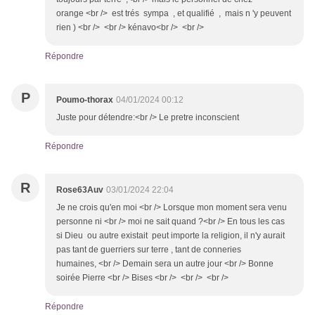
orange <br /> est trés sympa , et qualifié , mais n 'y peuvent
rien ) <br /> <br /> kénavo<br /> <br />
Répondre
P
Poumo-thorax
04/01/2024 00:12
Juste pour détendre:<br /> Le pretre inconscient
Répondre
R
Rose63Auv
03/01/2024 22:04
Je ne crois qu'en moi <br /> Lorsque mon moment sera venu
personne ni <br /> moi ne sait quand ?<br /> En tous les cas
si Dieu ou autre existait peut importe la religion, il n'y aurait
pas tant de guerriers sur terre , tant de conneries
humaines, <br /> Demain sera un autre jour <br /> Bonne
soirée Pierre <br /> Bises <br /> <br /> <br />
Répondre