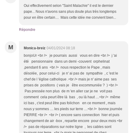
Oui effectivement selon "Saint Malachie" il est le dernier
pape... Nous n'avons sans plus doute plus très longtemps
pour en être certain.... Mais cette idée me convient bien...
Répondre
M
Monica-breiz
04/01/2024 08:18
bonjoUr <br /> je pourrais aussi vous en dire <br /> j 'ai
été pensionnaire dans un demi -couvent orphelinat
,pendant 6 ans <br /> nous respection le Pape , mais
désolée, pour celui-ci je n' ai pas de sympathie , c 'est le
chef de l 'église catholique .<br /> mais je n' aime pas ses
prises de positions ( vais je être excommuniée ? ) <br />
Pas pressée non plus de m 'en aller car je ne voit pas
comment cela peurt être là bas , ou là haut ....<br /> même
ici bas , c'est peut être pas folichon en ce moment , mais
nous y sommes .... les pieds sur terre ....<br /> bonne journée
PIERRE <br /> <br /> ( encore sans connection hier et puis
changement de air -box , repartie encore pour deux mois <br
/> pas de réparations sur notre ligne , les cables sont
toujours par terre ,<br /> mais le personnel de chez