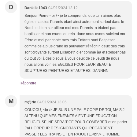
D
Danielle1943
04/01/2024 13:12
Bonjour Pierre <br /> je te comprends que tu n aimes plus l
église mais tes Parents étant ainsi autrement surtout dans le
Nord et bien sur ailleur moi mes Parents n étaient pas
baptisser et non cruent en rein donc nous avons suivient mo
Frère et moi par conte mes trois Enfants sont Batiptiser
comme cela plus grand ils pouvaient réfléchir deux des trois
sont croyante surtout Elisabeth dier comme àa et Rodger pas
du tout voilà des bisous à vous deux de ce Jeudi de nous
nous allons voir les EGLISES POUR LEUR BEAUTE
SCUPTURES PEINTURES ET AUTRES DANNNN
Répondre
M
m@rie
04/01/2024 13:06
COUCOU, <br /> JE SUIS UNE PALE COPIE DE TOI, MAIS J
AI TENU QUE MES ENFANTS AIENT UNE EDUCATION
RELIGIEUSE, NE SERAIT CE POUR COMPARER et en parler
J'ai HORREUR DES IGNORANTS QUI REGARDENT
PASSER LES TRAINS ET EN RAJOUTE.<br /> L HOMME