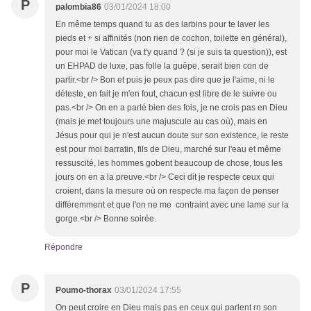
P
palombia86
03/01/2024 18:00
En même temps quand tu as des larbins pour te laver les
pieds et + si affinités (non rien de cochon, toilette en général),
pour moi le Vatican (va t'y quand ? (si je suis ta question)), est
un EHPAD de luxe, pas folle la guêpe, serait bien con de
partir.<br /> Bon et puis je peux pas dire que je l'aime, ni le
déteste, en fait je m'en fout, chacun est libre de le suivre ou
pas.<br /> On en a parlé bien des fois, je ne crois pas en Dieu
(mais je met toujours une majuscule au cas où), mais en
Jésus pour qui je n'est aucun doute sur son existence, le reste
est pour moi barratin, fils de Dieu, marché sur l'eau et même
ressuscité, les hommes gobent beaucoup de chose, tous les
jours on en a la preuve.<br /> Ceci dit je respecte ceux qui
croient, dans la mesure où on respecte ma façon de penser
différemment et que l'on ne me contraint avec une lame sur la
gorge.<br /> Bonne soirée.
Répondre
P
Poumo-thorax
03/01/2024 17:55
On peut croire en Dieu mais pas en ceux qui parlent rn son