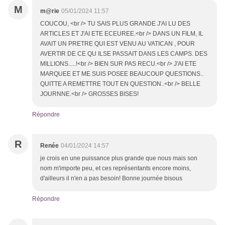
M
m@rie
05/01/2024 11:57
COUCOU, <br /> TU SAIS PLUS GRANDE J'AI LU DES
ARTICLES ET J'AI ETE ECEUREE.<br /> DANS UN FILM, IL
AVAIT UN PRETRE QUI EST VENU AU VATICAN , POUR
AVERTIR DE CE QU ILSE PASSAIT DANS LES CAMPS. DES
MILLIONS.....!<br /> BIEN SUR PAS RECU.<br /> J'AI ETE
MARQUEE ET ME SUIS POSEE BEAUCOUP QUESTIONS..
QUITTE A REMETTRE TOUT EN QUESTION..<br /> BELLE
JOURNNE.<br /> GROSSES BISES!
Répondre
R
Renée
04/01/2024 14:57
je crois en une puissance plus grande que nous mais son
nom m'importe peu, et ces représentants encore moins,
d'ailleurs il n'en a pas besoin! Bonne journée bisous
Répondre