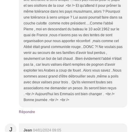
et ses oisillons de la cour .<br /> Et qu'attend il pour prôner la
même tolérance dans les pays musulmans, alors ? Pourquoi
une tolérance à sens unique ? Lui aussi pourrait faire dans sa
couche culotte comme notre président ....Comme l'abbé
Pierre , moi en descendant du bateau le 10 août 1962 sur le
quai de France ,nous n'avons pas vu des tentes de sont
organisation pour nous apporter réconfort ,mais comme cet
Abbé était grand communiste rouge...DONC ?! Ne voulais pas
venir au secours de ses familles d'avoir tout perdus ,
seulement un bol de lait chaud . Bien évidement l'abbé n'était
pas la , car leurs valises étant remplies de pognon d'avoir
exploiter les Arabes a coup de fouet . Alors vous savez ..Nous
sommes assez grand d'être débrouiller seuls ,même a poils
avec deux valises pour trois . Qu'ils viennent toutes ses
associations me demander un pesos .Ils seront bien reçus
. <br /> Aujourd'hui les Emmaüs ont bien changer . <br />
Bonne journée .<br /> <br />
Répondre
J
Jean
04/01/2024 09:05