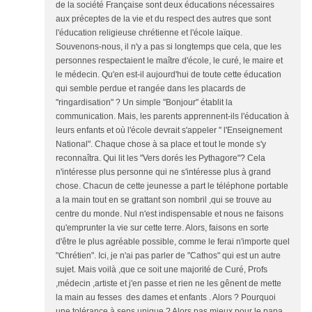
de la société Française sont deux éducations nécessaires
aux préceptes de la vie et du respect des autres que sont
l'éducation religieuse chrétienne et l'école laïque.
Souvenons-nous, il n'y a pas si longtemps que cela, que les
personnes respectaient le maître d'école, le curé, le maire et
le médecin. Qu'en est-il aujourd'hui de toute cette éducation
qui semble perdue et rangée dans les placards de
"ringardisation" ? Un simple "Bonjour" établit la
communication. Mais, les parents apprennent-ils l'éducation à
leurs enfants et où l'école devrait s'appeler " l'Enseignement
National". Chaque chose à sa place et tout le monde s'y
reconnaîtra. Qui lit les "Vers dorés les Pythagore"? Cela
n'intéresse plus personne qui ne s'intéresse plus à grand
chose. Chacun de cette jeunesse a part le téléphone portable
a la main tout en se grattant son nombril ,qui se trouve au
centre du monde. Nul n'est indispensable et nous ne faisons
qu'emprunter la vie sur cette terre. Alors, faisons en sorte
d'être le plus agréable possible, comme le ferai n'importe quel
"Chrétien". Ici, je n'ai pas parler de "Cathos" qui est un autre
sujet. Mais voilà ,que ce soit une majorité de Curé, Profs
,médecin ,artiste et j'en passe et rien ne les gênent de mette
la main au fesses des dames et enfants . Alors ? Pourquoi
une tolérance à sens unique ? Alors pas mieux pour le papa