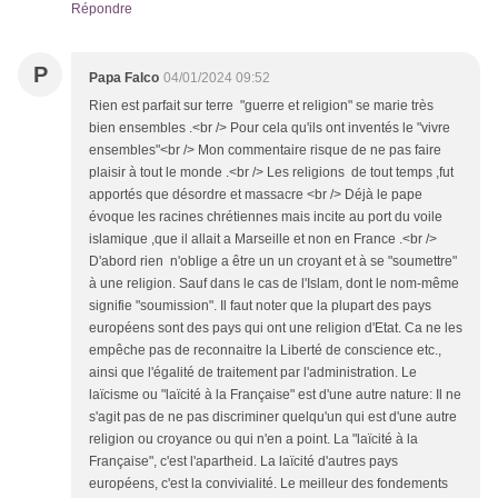
Répondre
P
Papa Falco
04/01/2024 09:52
Rien est parfait sur terre "guerre et religion" se marie très
bien ensembles .<br /> Pour cela qu'ils ont inventés le "vivre
ensembles"<br /> Mon commentaire risque de ne pas faire
plaisir à tout le monde .<br /> Les religions de tout temps ,fut
apportés que désordre et massacre <br /> Déjà le pape
évoque les racines chrétiennes mais incite au port du voile
islamique ,que il allait a Marseille et non en France .<br />
D'abord rien n'oblige a être un un croyant et à se "soumettre"
à une religion. Sauf dans le cas de l'Islam, dont le nom-même
signifie "soumission". Il faut noter que la plupart des pays
européens sont des pays qui ont une religion d'Etat. Ca ne les
empêche pas de reconnaitre la Liberté de conscience etc.,
ainsi que l'égalité de traitement par l'administration. Le
laïcisme ou "laïcité à la Française" est d'une autre nature: Il ne
s'agit pas de ne pas discriminer quelqu'un qui est d'une autre
religion ou croyance ou qui n'en a point. La "laïcité à la
Française", c'est l'apartheid. La laïcité d'autres pays
européens, c'est la convivialité. Le meilleur des fondements