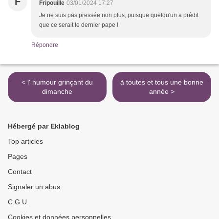
F
Fripouille
03/01/2024 17:27
Je ne suis pas pressée non plus, puisque quelqu'un a prédit
que ce serait le dernier pape !
Répondre
< l' humour grinçant du
à toutes et tous une bonne
dimanche
année >
Hébergé par Eklablog
Top articles
Pages
Contact
Signaler un abus
C.G.U.
Cookies et données personnelles