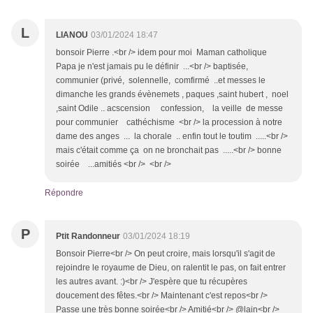
L
LIANOU
03/01/2024 18:47
bonsoir Pierre .<br /> idem pour moi Maman catholique
Papa je n'est jamais pu le définir ...<br /> baptisée,
communier (privé, solennelle, comfirmé ..et messes le
dimanche les grands évènemets , paques ,saint hubert , noel
,saint Odile .. acscension confession, la veille de messe
pour communier cathéchisme <br /> la procession à notre
dame des anges ... la chorale .. enfin tout le toutim .....<br />
mais c'était comme ça on ne bronchait pas .....<br /> bonne
soirée ...amitiés <br /> <br />
Répondre
P
Ptit Randonneur
03/01/2024 18:19
Bonsoir Pierre<br /> On peut croire, mais lorsqu'il s'agit de
rejoindre le royaume de Dieu, on ralentit le pas, on fait entrer
les autres avant. :)<br /> J'espère que tu récupères
doucement des fêtes.<br /> Maintenant c'est repos<br />
Passe une très bonne soirée<br /> Amitié<br /> @lain<br />