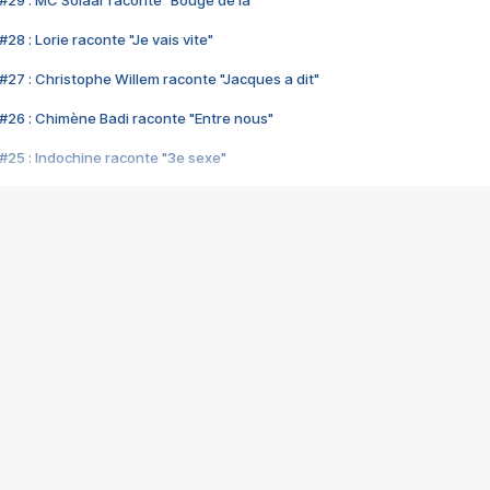
#29 : MC Solaar raconte "Bouge de là"
28 : Lorie raconte "Je vais vite"
#27 : Christophe Willem raconte "Jacques a dit"
#26 : Chimène Badi raconte "Entre nous"
#25 : Indochine raconte "3e sexe"
#24 : Zaho raconte "C'est chelou"
#23 : Patrick Bruel raconte "Au café des délices"
#22 : Kyo raconte "Le chemin"
#21 : Nolwenn Leroy raconte "Cassé"
#20 : Patrick Hernandez raconte "Born to be alive"
#19 : Lorie raconte "Près de moi"
#18 : Michael Jones raconte "A nos actes manqués" (avec Jean-Jacque
#17 : Khaled raconte "Aïcha"