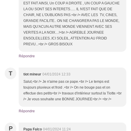
EST FAIT AINSI, Un COUP A DROITE , UN COUP A GAUCHE
LA OU SONT SES INTERETS...... IL N'EST FAIT QUE DE
CHAIR, NE L'OUBLIONS PAS.<br /> AVEC LES TV, CINES,
GRANDE FACILITE.. ON NE CHANGRERA PAS LE MONDE,
MAIS QU'ACUN AUTRE MONDE VIENNENT AVEC SES
VERITES A LA NOIX....!<br /> AGREBLE JOURNEE
ENSOLEILLEES..ICI SOLEIL, ATTENTION AU FROID
PREVU...<br /> GROS BISOUX
Répondre
T
tiot mineur
04/01/2024 12:33
Salut,<br /> Je n'aime pas ce pape.<br /> Le temps est
toujours pluvieux et froid .<br /> On ne bouge pas et on
effectue des petits<br /> travaux d'intérieur surtout la Tiotte.<br
/> Je vous souhaite une BONNE JOURNEE<br /> <br />
Répondre
P
Papa Falco
04/01/2024 11:24