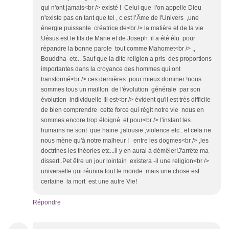
qui n'ont jamais<br /> existé ! Celui que l'on appelle Dieu
n'existe pas en tant que tel , c est l’Âme de l'Univers ,une
énergie puissante créatrice de<br /> la matière et de la vie
!Jésus est le fils de Marie et de Joseph il a été élu pour
répandre la bonne parole tout comme Mahomet<br /> ,,
Bouddha etc.. Sauf que la dite religion a pris des proportions
importantes dans la croyance des hommes qui ont
transformé<br /> ces dernières pour mieux dominer !nous
sommes tous un maillon de l'évolution générale par son
évolution individuelle !Il est<br /> évident qu'il est très difficile
de bien comprendre cette force qui régit notre vie nous en
sommes encore trop éloigné et pour<br /> l'instant les
humains ne sont que haine ,jalousie ,violence etc.. et cela ne
nous mène qu'à notre malheur ! entre les dogmes<br /> ,les
doctrines les théories etc...il y en aurai à démêler!J'arrête ma
dissert..Pet être un jour lointain existera -il une religion<br />
universelle qui réunira tout le monde mais une chose est
certaine la mort est une autre Vie!
Répondre