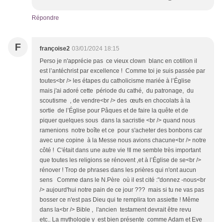
Répondre
F
françoise2
03/01/2024 18:15
Perso je n'apprécie pas ce vieux clown blanc en cotillon il
est l’antéchrist par excellence ! Comme toi je suis passée par
toutes<br /> les étapes du catholicisme mariée à l’Église
mais j'ai adoré cette période du cathé, du patronage, du
scoutisme , de vendre<br /> des œufs en chocolats à la
sortie de l’Église pour Pâques et de faire la quête et de
piquer quelques sous dans la sacristie <br /> quand nous
ramenions notre boîte et ce pour s'acheter des bonbons car
avec une copine à la Messe nous avions chacune<br /> notre
côté ! C'était dans une autre vie !Il me semble très important
que toutes les religions se rénovent ,et à l’Église de se<br />
rénover ! Trop de phrases dans les prières qui n'ont aucun
sens Comme dans le N.Père où il est cité :"donnez -nous<br
/> aujourd'hui notre pain de ce jour ??? mais si tu ne vas pas
bosser ce n'est pas Dieu qui te remplira ton assiette ! Même
dans la<br /> Bible , l'ancien testament devrait être revu
etc.. La mythologie y est bien présente comme Adam et Eve