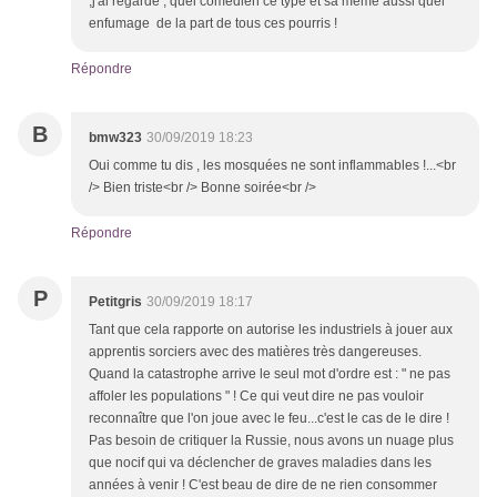
,j'ai regardé , quel comédien ce type et sa mémé aussi quel
enfumage de la part de tous ces pourris !
Répondre
B
bmw323
30/09/2019 18:23
Oui comme tu dis , les mosquées ne sont inflammables !...<br
/> Bien triste<br /> Bonne soirée<br />
Répondre
P
Petitgris
30/09/2019 18:17
Tant que cela rapporte on autorise les industriels à jouer aux
apprentis sorciers avec des matières très dangereuses.
Quand la catastrophe arrive le seul mot d'ordre est : " ne pas
affoler les populations " ! Ce qui veut dire ne pas vouloir
reconnaître que l'on joue avec le feu...c'est le cas de le dire !
Pas besoin de critiquer la Russie, nous avons un nuage plus
que nocif qui va déclencher de graves maladies dans les
années à venir ! C'est beau de dire de ne rien consommer