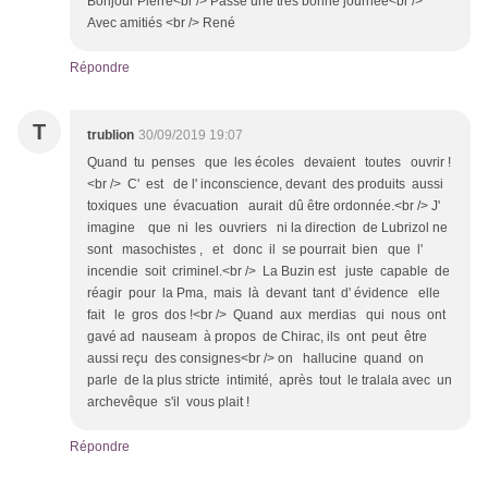
Bonjour Pierre<br /> Passe une très bonne journée<br />
Avec amitiés <br /> René
Répondre
T
trublion
30/09/2019 19:07
Quand tu penses que les écoles devaient toutes ouvrir !
<br /> C' est de l' inconscience, devant des produits aussi
toxiques une évacuation aurait dû être ordonnée.<br /> J'
imagine que ni les ouvriers ni la direction de Lubrizol ne
sont masochistes , et donc il se pourrait bien que l'
incendie soit criminel.<br /> La Buzin est juste capable de
réagir pour la Pma, mais là devant tant d' évidence elle
fait le gros dos !<br /> Quand aux merdias qui nous ont
gavé ad nauseam à propos de Chirac, ils ont peut être
aussi reçu des consignes<br /> on hallucine quand on
parle de la plus stricte intimité, après tout le tralala avec un
archevêque s'il vous plait !
Répondre