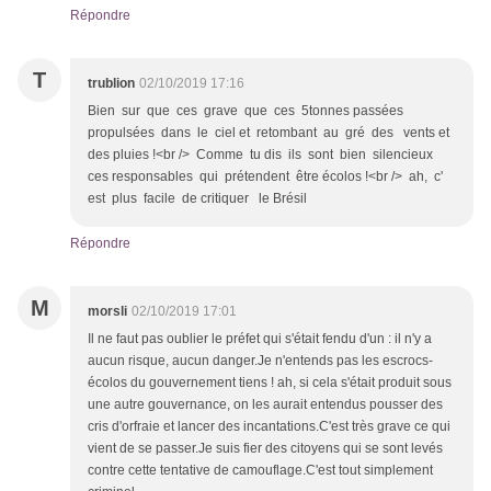
Répondre
T
trublion
02/10/2019 17:16
Bien sur que ces grave que ces 5tonnes passées
propulsées dans le ciel et retombant au gré des vents et
des pluies !<br /> Comme tu dis ils sont bien silencieux
ces responsables qui prétendent être écolos !<br /> ah, c'
est plus facile de critiquer le Brésil
Répondre
M
morsli
02/10/2019 17:01
Il ne faut pas oublier le préfet qui s'était fendu d'un : il n'y a
aucun risque, aucun danger.Je n'entends pas les escrocs-
écolos du gouvernement tiens ! ah, si cela s'était produit sous
une autre gouvernance, on les aurait entendus pousser des
cris d'orfraie et lancer des incantations.C'est très grave ce qui
vient de se passer.Je suis fier des citoyens qui se sont levés
contre cette tentative de camouflage.C'est tout simplement