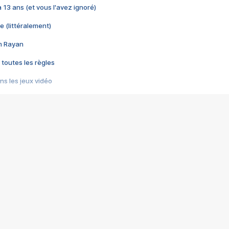
 a 13 ans (et vous l'avez ignoré)
e (littéralement)
im Rayan
 toutes les règles
s les jeux vidéo
us choquant de Rockstar ? - Le scandale BULLY
e plus moche de Steam
du RÊVE tourne au CAUCHEMAR
pendant 8 heures
it… à tort
umiliés par un jeu vidéo
ire - Final Fantasy 8
ti un empire - Age of Empires