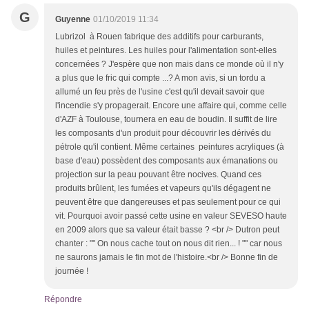
G
Guyenne
01/10/2019 11:34
Lubrizol à Rouen fabrique des additifs pour carburants,
huiles et peintures. Les huiles pour l'alimentation sont-elles
concernées ? J'espère que non mais dans ce monde où il n'y
a plus que le fric qui compte ...? A mon avis, si un tordu a
allumé un feu près de l'usine c'est qu'il devait savoir que
l'incendie s'y propagerait. Encore une affaire qui, comme celle
d'AZF à Toulouse, tournera en eau de boudin. Il suffit de lire
les composants d'un produit pour découvrir les dérivés du
pétrole qu'il contient. Même certaines peintures acryliques (à
base d'eau) possèdent des composants aux émanations ou
projection sur la peau pouvant être nocives. Quand ces
produits brûlent, les fumées et vapeurs qu'ils dégagent ne
peuvent être que dangereuses et pas seulement pour ce qui
vit. Pourquoi avoir passé cette usine en valeur SEVESO haute
en 2009 alors que sa valeur était basse ? <br /> Dutron peut
chanter : "" On nous cache tout on nous dit rien... ! "" car nous
ne saurons jamais le fin mot de l'histoire.<br /> Bonne fin de
journée !
Répondre