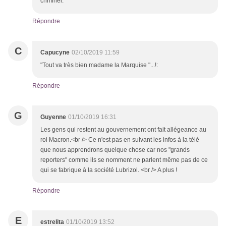
criminel.
Répondre
C
Capucyne
02/10/2019 11:59
"Tout va très bien madame la Marquise "...!:
Répondre
G
Guyenne
01/10/2019 16:31
Les gens qui restent au gouvernement ont fait allégeance au
roi Macron.<br /> Ce n'est pas en suivant les infos à la télé
que nous apprendrons quelque chose car nos "grands
reporters" comme ils se nomment ne parlent même pas de ce
qui se fabrique à la société Lubrizol. <br /> A plus !
Répondre
E
estrelita
01/10/2019 13:52