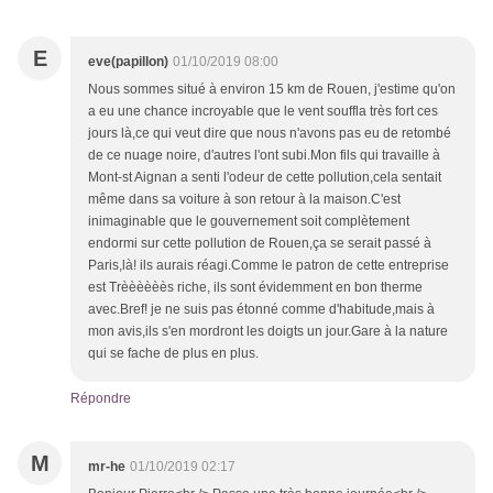
E
eve(papillon)
01/10/2019 08:00
Nous sommes situé à environ 15 km de Rouen, j'estime qu'on
a eu une chance incroyable que le vent souffla très fort ces
jours là,ce qui veut dire que nous n'avons pas eu de retombé
de ce nuage noire, d'autres l'ont subi.Mon fils qui travaille à
Mont-st Aignan a senti l'odeur de cette pollution,cela sentait
même dans sa voiture à son retour à la maison.C'est
inimaginable que le gouvernement soit complètement
endormi sur cette pollution de Rouen,ça se serait passé à
Paris,là! ils aurais réagi.Comme le patron de cette entreprise
est Trèèèèèès riche, ils sont évidemment en bon therme
avec.Bref! je ne suis pas étonné comme d'habitude,mais à
mon avis,ils s'en mordront les doigts un jour.Gare à la nature
qui se fache de plus en plus.
Répondre
M
mr-he
01/10/2019 02:17