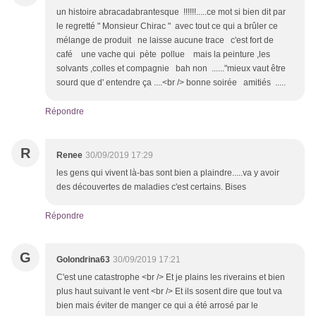
un histoire abracadabrantesque !!!!!!.....ce mot si bien dit par
le regretté " Monsieur Chirac " avec tout ce qui a brûler ce
mélange de produit ne laisse aucune trace c'est fort de
café une vache qui pète pollue mais la peinture ,les
solvants ,colles et compagnie bah non ......"mieux vaut être
sourd que d' entendre ça ....<br /> bonne soirée amitiés .....
Répondre
R
Renee
30/09/2019 17:29
les gens qui vivent là-bas sont bien a plaindre.....va y avoir
des découvertes de maladies c'est certains. Bises
Répondre
G
Golondrina63
30/09/2019 17:21
C'est une catastrophe <br /> Et je plains les riverains et bien
plus haut suivant le vent <br /> Et ils sosent dire que tout va
bien mais éviter de manger ce qui a été arrosé par le