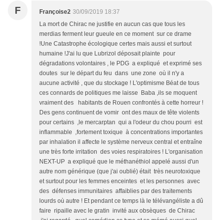
F
Françoise2
30/09/2019 18:37
La mort de Chirac ne justifie en aucun cas que tous les
merdias ferment leur gueule en ce moment sur ce drame
!Une Catastrophe écologique certes mais aussi et surtout
humaine !J'ai lu que Lubrizol déposait plainte pour
dégradations volontaires , le PDG a expliqué et exprimé ses
doutes sur le départ du feu dans une zone où il n'y a
aucune activité , que du stockage ! L'optimisme Béat de tous
ces connards de politiques me laisse Baba ,ils se moquent
vraiment des habitants de Rouen confrontés à cette horreur !
Des gens continuent de vomir ont des maux de tête violents
pour certains ,le mercarptan qui a l'odeur du chou pourri est
inflammable ,fortement toxique à concentrations importantes
par inhalation il affecte le système nerveux central et entraîne
une très forte irritation des voies respiratoires ! L'organisation
NEXT-UP a expliqué que le méthanéthiol appelé aussi d'un
autre nom générique (que j'ai oublié) était très neurotoxique
et surtout pour les femmes enceintes et les personnes avec
des défenses immunitaires affaiblies par des traitements
lourds où autre ! Et pendant ce temps là le télévangéliste a dû
faire ripaille avec le gratin invité aux obsèques de Chirac