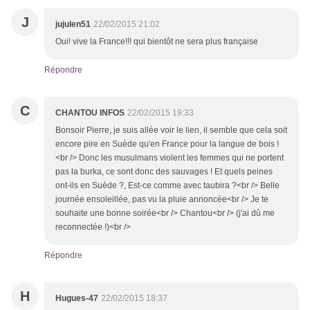
J
jujulen51
22/02/2015 21:02
Oui! vive la France!!! qui bientôt ne sera plus française
Répondre
C
CHANTOU INFOS
22/02/2015 19:33
Bonsoir Pierre, je suis allée voir le lien, il semble que cela soit
encore pire en Suède qu'en France pour la langue de bois !
<br /> Donc les musulmans violent les femmes qui ne portent
pas la burka, ce sont donc des sauvages ! Et quels peines
ont-ils en Suède ?, Est-ce comme avec taubira ?<br /> Belle
journée ensoleillée, pas vu la pluie annoncée<br /> Je te
souhaite une bonne soirée<br /> Chantou<br /> (j'ai dû me
reconnectée !)<br />
Répondre
H
Hugues-47
22/02/2015 18:37