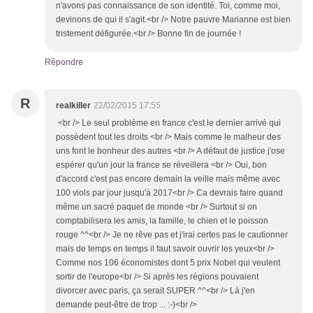
n'avons pas connaissance de son identité. Toi, comme moi,
devinons de qui il s'agit.<br /> Notre pauvre Marianne est bien
tristement défigurée.<br /> Bonne fin de journée !
Répondre
R
realkiller
22/02/2015 17:55
<br /> Le seul problème en france c'est le dernier arrivé qui
possèdent tout les droits <br /> Mais comme le malheur des
uns font le bonheur des autres <br /> A défaut de justice j'ose
espérer qu'un jour la france se réveillera <br /> Oui, bon
d'accord c'est pas encore demain la veille mais même avec
100 viols par jour jusqu'à 2017<br /> Ca devrais faire quand
même un sacré paquet de monde <br /> Surtout si on
comptabilisera les amis, la famille, le chien et le poisson
rouge ^^<br /> Je ne rêve pas et j'irai certes pas le cautionner
mais de temps en temps il faut savoir ouvrir les yeux<br />
Comme nos 106 économistes dont 5 prix Nobel qui veulent
sortir de l'europe<br /> Si après les régions pouvaient
divorcer avec paris, ça serait SUPER ^^<br /> Là j'en
demande peut-être de trop ... :-)<br />