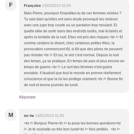
F
Françoise
23/02/2015 02:04
Mais Pierre, pourquoi t'inquiètes-tu de ces femmes violées ?
Tu sais bien qu'elles ont sans doute provoqué les violeurs
avec une jupe trop courte ou un pantalon trop moulant. Et
quelle idée de sortir dans des endroits isolés, mal éclairés et
après la tombée de la nuit. Elles ont pris des risques.<br /> Et
comme certains le disent, chez certaines petites filles, la
provocation commencent tôt, si tôt que des pères ne peuvent
pas résister.<br /> Et oui, le viol c'est normal. Depuis la nuit
des temps, ça se pratique; En temps de paix et plus encore en
temps de guerre.<br /> Le sort des femmes n'est guère
enviable. Il faudrait que tout le monde en prenne réellement
conscience et que la loi les protège vraiment.<br /> Bonne fin
de nuit et bonne journée de lundi.
Répondre
M
mr-he
23/02/2015 01:05
<br /> Bonjour Pierre<br /> tu pose les bonnes questions<br
/> Je te souhaite un très bon lundi<br /> Nos amitiés <br />