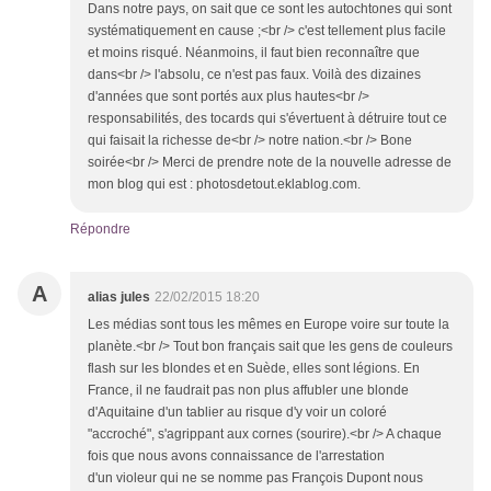
Dans notre pays, on sait que ce sont les autochtones qui sont
systématiquement en cause ;<br /> c'est tellement plus facile
et moins risqué. Néanmoins, il faut bien reconnaître que
dans<br /> l'absolu, ce n'est pas faux. Voilà des dizaines
d'années que sont portés aux plus hautes<br />
responsabilités, des tocards qui s'évertuent à détruire tout ce
qui faisait la richesse de<br /> notre nation.<br /> Bone
soirée<br /> Merci de prendre note de la nouvelle adresse de
mon blog qui est : photosdetout.eklablog.com.
Répondre
A
alias jules
22/02/2015 18:20
Les médias sont tous les mêmes en Europe voire sur toute la
planète.<br /> Tout bon français sait que les gens de couleurs
flash sur les blondes et en Suède, elles sont légions. En
France, il ne faudrait pas non plus affubler une blonde
d'Aquitaine d'un tablier au risque d'y voir un coloré
"accroché", s'agrippant aux cornes (sourire).<br /> A chaque
fois que nous avons connaissance de l'arrestation
d'un violeur qui ne se nomme pas François Dupont nous