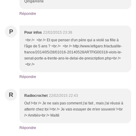
Qing&René
Répondre
P
Pour infos
22/02/2015 23:38
<br /> <br /> Et que penser d'un père qui a violé sa fille à
l'âge de 5 ans ? <br /> <br /> http://www.lefigaro.fr/actualite-
france/2014/05/28/01016-20140528ARTFIG00318-viols-le-
senat-porte-a-trente-ans-le-delai-de-prescription.php<br />
<br />
Répondre
R
Radiocrochet
22/02/2015 22:43
Ouf !<br /> Je ne sais pas comment j'ai fait , mais j'ai réussi à
atterrir chez toi !<br /> Je vais essayer de m'en souvenir !<br
/> Amitiés<br /> Maïté
Répondre