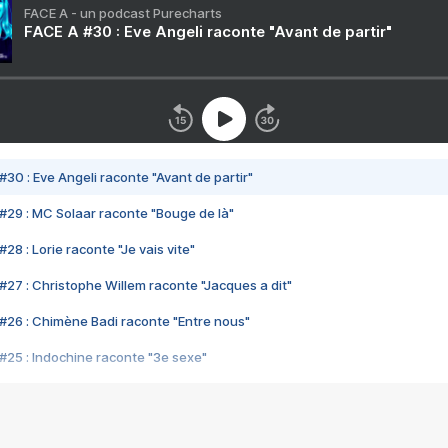
FACE A - un podcast Purecharts
FACE A #30 : Eve Angeli raconte "Avant de partir"
#30 : Eve Angeli raconte "Avant de partir"
#29 : MC Solaar raconte "Bouge de là"
28 : Lorie raconte "Je vais vite"
#27 : Christophe Willem raconte "Jacques a dit"
#26 : Chimène Badi raconte "Entre nous"
#25 : Indochine raconte "3e sexe"
#24 : Zaho raconte "C'est chelou"
#23 : Patrick Bruel raconte "Au café des délices"