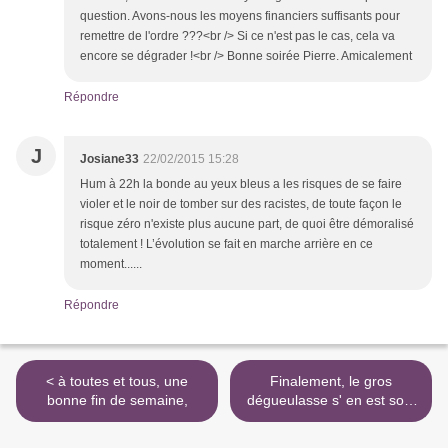
question. Avons-nous les moyens financiers suffisants pour
remettre de l'ordre ???<br /> Si ce n'est pas le cas, cela va
encore se dégrader !<br /> Bonne soirée Pierre. Amicalement
Répondre
J
Josiane33
22/02/2015 15:28
Hum à 22h la bonde au yeux bleus a les risques de se faire
violer et le noir de tomber sur des racistes, de toute façon le
risque zéro n'existe plus aucune part, de quoi être démoralisé
totalement ! L’évolution se fait en marche arrière en ce
moment......
Répondre
< à toutes et tous, une
Finalement, le gros
bonne fin de semaine,
dégueulasse s' en est sorti
>