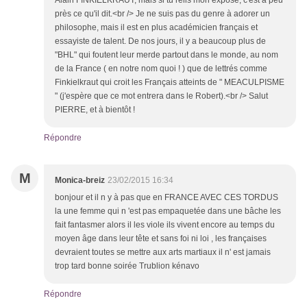
Alain FINKIELKRAUT, mais si tu relis mon exposé, c'est à peu
près ce qu'il dit.<br /> Je ne suis pas du genre à adorer un
philosophe, mais il est en plus académicien français et
essayiste de talent. De nos jours, il y a beaucoup plus de
"BHL" qui foutent leur merde partout dans le monde, au nom
de la France ( en notre nom quoi ! ) que de lettrés comme
Finkielkraut qui croit les Français atteints de " MEACULPISME
" (j'espère que ce mot entrera dans le Robert).<br /> Salut
PIERRE, et à bientôt !
Répondre
M
Monica-breiz
23/02/2015 16:34
bonjour et il n y à pas que en FRANCE AVEC CES TORDUS
la une femme qui n 'est pas empaquetée dans une bâche les
fait fantasmer alors il les viole ils vivent encore au temps du
moyen âge dans leur tête et sans foi ni loi , les françaises
devraient toutes se mettre aux arts martiaux il n' est jamais
trop tard bonne soirée Trublion kénavo
Répondre