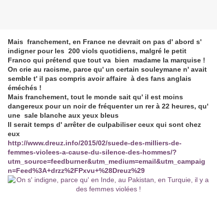
Mais franchement, en France ne devrait on pas d' abord s'
indigner pour les 200 viols quotidiens, malgré le petit
Franco qui prétend que tout va bien madame la marquise !
On crie au racisme, parce qu' un certain souleymane n' avait
semble t' il pas compris avoir affaire à des fans anglais
éméchés !
Mais franchement, tout le monde sait qu' il est moins
dangereux pour un noir de fréquenter un rer à 22 heures, qu'
une sale blanche aux yeux bleus
Il serait temps d' arrêter de culpabiliser ceux qui sont chez
eux
http://www.dreuz.info/2015/02/suede-des-milliers-de-
femmes-violees-a-cause-du-silence-des-hommes/?
utm_source=feedburner&utm_medium=email&utm_campaig
n=Feed%3A+drzz%2FPxvu+%28Dreuz%29