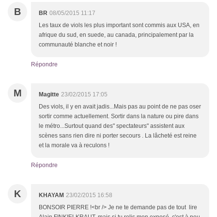
B
BR
08/05/2015 11:17
Les taux de viols les plus important sont commis aux USA, en
afrique du sud, en suede, au canada, principalement par la
communauté blanche et noir !
Répondre
M
Magitte
23/02/2015 17:05
Des viols, il y en avait jadis...Mais pas au point de ne pas oser
sortir comme actuellement. Sortir dans la nature ou pire dans
le métro...Surtout quand des" spectateurs" assistent aux
scènes sans rien dire ni porter secours . La lâcheté est reine
et la morale va à reculons !
Répondre
K
KHAYAM
23/02/2015 16:58
BONSOIR PIERRE !<br /> Je ne te demande pas de tout lire