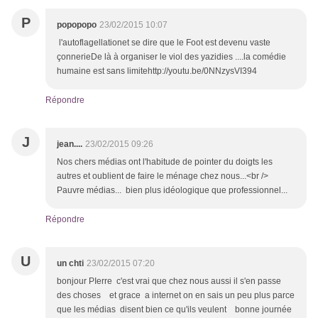
P
popopopo
23/02/2015 10:07
l'autoflagellationet se dire que le Foot est devenu vaste
çonnerieDe là à organiser le viol des yazidies ....la comédie
humaine est sans limitehttp://youtu.be/0NNzysVI394
Répondre
J
jean....
23/02/2015 09:26
Nos chers médias ont l'habitude de pointer du doigts les
autres et oublient de faire le ménage chez nous...<br />
Pauvre médias... bien plus idéologique que professionnel...
Répondre
U
un chti
23/02/2015 07:20
bonjour PIerre c'est vrai que chez nous aussi il s'en passe
des choses et grace a internet on en sais un peu plus parce
que les médias disent bien ce qu'ils veulent bonne journée