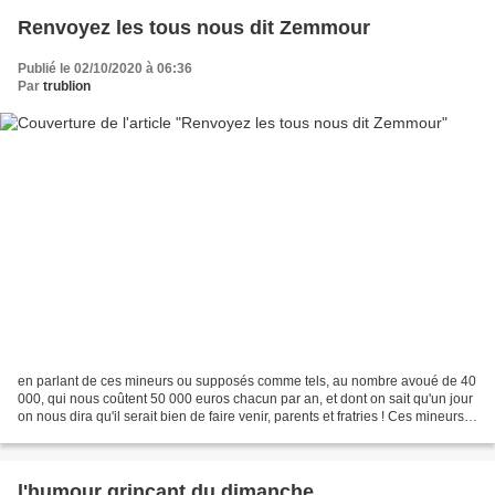
Renvoyez les tous nous dit Zemmour
Publié le 02/10/2020 à 06:36
Par
trublion
en parlant de ces mineurs ou supposés comme tels, au nombre avoué de 40
000, qui nous coûtent 50 000 euros chacun par an, et dont on sait qu'un jour
on nous dira qu'il serait bien de faire venir, parents et fratries ! Ces mineurs "
isolés " qui volent,...
l'humour grinçant du dimanche