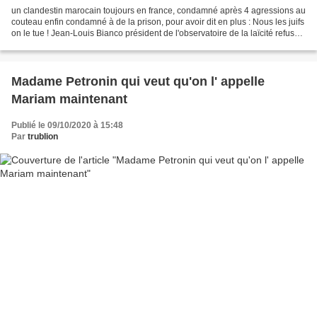
un clandestin marocain toujours en france, condamné après 4 agressions au
couteau enfin condamné à de la prison, pour avoir dit en plus : Nous les juifs
on le tue ! Jean-Louis Bianco président de l'observatoire de la laïcité refuse
le débat face à Zemmour,...
Madame Petronin qui veut qu'on l' appelle
Mariam maintenant
Publié le 09/10/2020 à 15:48
Par
trublion