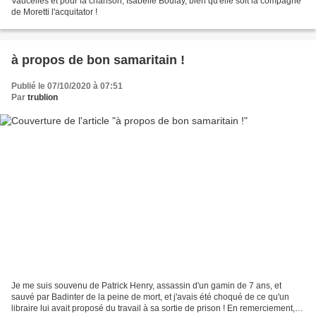
Vaucelles et pour la chanson, Isabelle Boulay, bien qu'elle soit la compagne
de Moretti l'acquitator !
à propos de bon samaritain !
Publié le 07/10/2020 à 07:51
Par
trublion
Je me suis souvenu de Patrick Henry, assassin d'un gamin de 7 ans, et
sauvé par Badinter de la peine de mort, et j'avais été choqué de ce qu'un
libraire lui avait proposé du travail à sa sortie de prison ! En remerciement, d'