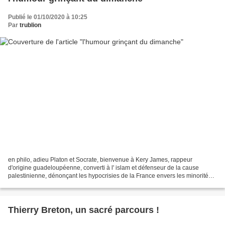
Publié le 01/10/2020 à 10:25
Par
trublion
en philo, adieu Platon et Socrate, bienvenue à Kery James, rappeur
d'origine guadeloupéenne, converti à l' islam et défenseur de la cause
palestinienne, dénonçant les hypocrisies de la France envers les minorités !
Pour tenter de sauver sa peau en 2022,...
Thierry Breton, un sacré parcours !