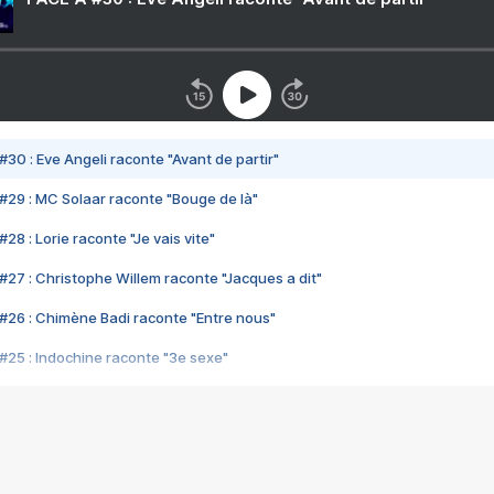
#30 : Eve Angeli raconte "Avant de partir"
#29 : MC Solaar raconte "Bouge de là"
28 : Lorie raconte "Je vais vite"
#27 : Christophe Willem raconte "Jacques a dit"
#26 : Chimène Badi raconte "Entre nous"
#25 : Indochine raconte "3e sexe"
#24 : Zaho raconte "C'est chelou"
#23 : Patrick Bruel raconte "Au café des délices"
#22 : Kyo raconte "Le chemin"