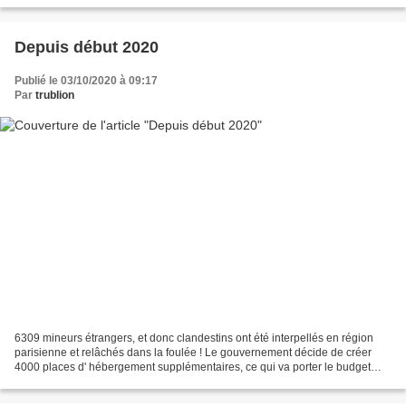
azéris, l' Europe détourne le regard, comme...
Depuis début 2020
Publié le 03/10/2020 à 09:17
Par
trublion
6309 mineurs étrangers, et donc clandestins ont été interpellés en région
parisienne et relâchés dans la foulée ! Le gouvernement décide de créer
4000 places d' hébergement supplémentaires, ce qui va porter le budget
immigration, asile et hébergement...