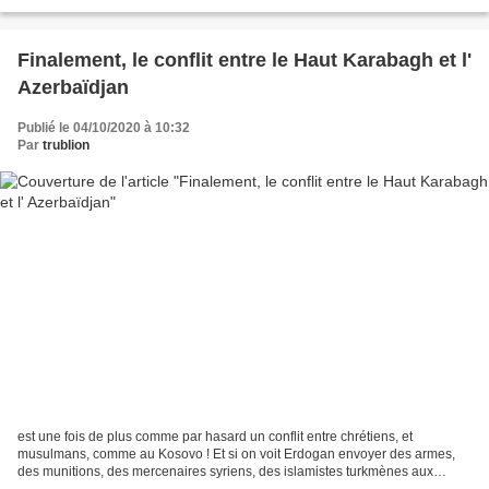
qui serviront surement beaucoup...
Finalement, le conflit entre le Haut Karabagh et l'
Azerbaïdjan
Publié le 04/10/2020 à 10:32
Par
trublion
est une fois de plus comme par hasard un conflit entre chrétiens, et
musulmans, comme au Kosovo ! Et si on voit Erdogan envoyer des armes,
des munitions, des mercenaires syriens, des islamistes turkmènes aux