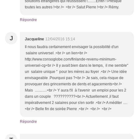
solutions étrangères qui réussissent !.........Enfin ! Presque
toutes les autres !<br /> <br /> Salut Pierre !<br /> Rémy.
Répondre
J
Jacqueline
12/04/2016 15:14
Il nous faudra certainement envisager la possibilité d'un
salaire universel .<br /> un lien<br />
http://www.consoglobe.com/finlande-revenu-minimum-
universel-cg<br /> Il y avait bien dans le temps, il me semble"
un salaire unique " pour les mères au foyer .<br /> Une idée
envisageable .Pourquoi pas ?<br /> Je sais, cela risque de
provoquer des grincements de dents et agacements<br />
Mais .............<br /> Y aura t'il à l'avenir un emploi pour les 2
dans un couple ??????????<br /> Actuellement ,il faut
impérativement 2 salaires pour s'en sortir .<br /> A méditer .....
<br /> Belle fin de soirée Pierre .<br /> <br /> <br />
Répondre