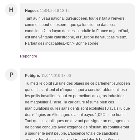
H
Hugues
11/04/2016 18:12
Tant au niveau national qu'européen, tout est fait à l'envers ;
comment peut-on espérer que ça fonctionne dans ces
conditions ? La façon dont est conduite la France aujourd'hui,
est une véritable catastrophe, et l'Europe ne vaut pas mieux.
Partout des incapables.<br /> Bonne soirée
Répondre
P
Petitgris
11/04/2016 18:06
Tu mets le doigt sur une des plaies de ce parlement européen
qui en faisant tout et n'importe quoi a considérablement lésé
les petits travailleurs tout en permettant aux gros industriels
de magouiller à l'aise. Ta caricature résume bien ces
manipulations où les sans dents sont exploités ! J'avais lu que
des réfugiés en Allemagne étaient payés 1,02€ : une honte !
Tant que ces politiques ne devront pas signer un engagement
de bonne conduite avec exigence de résultat, ils continueront
à saigner le petit peuple. L'absence totale de sanctions
amène des abus tels que tu les constates !<br /> Bonne