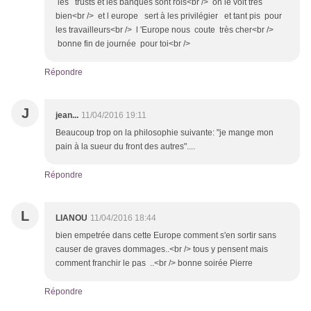
les trusts et les banques sont rois<br /> on le voit trés
bien<br /> et l europe sert à les privilégier et tant pis pour
les travailleurs<br /> l 'Europe nous coute très cher<br />
bonne fin de journée pour toi<br />
Répondre
J
jean...
11/04/2016 19:11
Beaucoup trop on la philosophie suivante: "je mange mon
pain à la sueur du front des autres"....
Répondre
L
LIANOU
11/04/2016 18:44
bien empetrée dans cette Europe comment s'en sortir sans
causer de graves dommages..<br /> tous y pensent mais
comment franchir le pas ..<br /> bonne soirée Pierre
Répondre