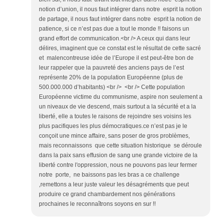
notion d’union, il nous faut intégrer dans notre esprit la notion
de partage, il nous faut intégrer dans notre esprit la notion de
patience, si ce n’est pas due a tout le monde !! faisons un
grand effort de communication.<br /> A ceux qui dans leur
délires, imaginent que ce constat est le résultat de cette sacré
et malencontreuse idée de l’Europe il est peut-être bon de
leur rappeler que la pauvreté des anciens pays de l’est
représente 20% de la population Européenne (plus de
500.000.000 d’habitants) <br /> <br /> Cette population
Européenne victime du communisme, aspire non seulement a
un niveaux de vie descend, mais surtout a la sécurité et a la
liberté, elle a toutes le raisons de rejoindre ses voisins les
plus pacifiques les plus démocratiques.ce n’est pas je le
conçoit une mince affaire, sans poser de gros problèmes,
mais reconnaissons que cette situation historique se déroule
dans la paix sans effusion de sang une grande victoire de la
liberté contre l'oppression, nous ne pouvons pas leur fermer
notre porte, ne baissons pas les bras a ce challenge
,remettons a leur juste valeur les désagréments que peut
produire ce grand chambardement nos générations
prochaines le reconnaîtrons soyons en sur !!