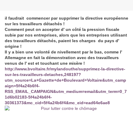
il faudrait commencer par supprimer la directive européenne
sur les travailleurs détachés !
Comment peut on accepter d' un côté la pression fiscale
subie par nos entreprises, alors que les entreprises utilisant
des travailleurs détachés, paient les charges du pays d'
origine !
Il y a bien une volonté de nivellement par le bas, comme l'
Allemagne en fait la démonstration avec des travailleurs
venus de l' est et touchant une misère !
http://www.bvoltaire.fr/mylandouthe/supprimez-la-directive-
sur-les-travailleurs-detaches,248197?
utm_source=La+Gazette+de+Boulevard+Voltaire&utm_camp
aign=5f4a24b6f4-
RSS_EMAIL_CAMPAIGN&utm_medium=email&utm_term=0_7
1d6b02183-5f4a24b6f4-
30361373&mc_cid=5f4a24b6f4&mc_eid=ead64e6ae8