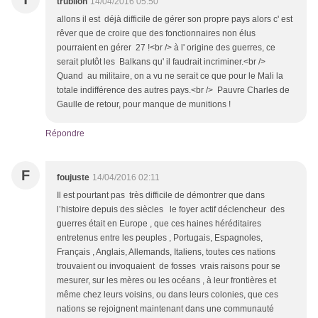
trublion
14/04/2016 05:50
allons il est déjà difficile de gérer son propre pays alors c' est
rêver que de croire que des fonctionnaires non élus
pourraient en gérer 27 !<br /> à l' origine des guerres, ce
serait plutôt les Balkans qu' il faudrait incriminer.<br />
Quand au militaire, on a vu ne serait ce que pour le Mali la
totale indifférence des autres pays.<br /> Pauvre Charles de
Gaulle de retour, pour manque de munitions !
Répondre
F
foujuste
14/04/2016 02:11
Il est pourtant pas très difficile de démontrer que dans
l’histoire depuis des siècles le foyer actif déclencheur des
guerres était en Europe , que ces haines héréditaires
entretenus entre les peuples , Portugais, Espagnoles,
Français , Anglais, Allemands, Italiens, toutes ces nations
trouvaient ou invoquaient de fosses vrais raisons pour se
mesurer, sur les mères ou les océans , à leur frontières et
même chez leurs voisins, ou dans leurs colonies, que ces
nations se rejoignent maintenant dans une communauté