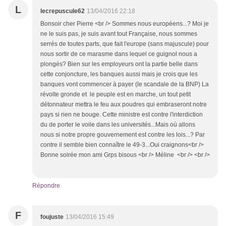
L
lecrepuscule62
13/04/2016 22:18
Bonsoir cher Pierre <br /> Sommes nous européens...? Moi je
ne le suis pas, je suis avant tout Française, nous sommes
serrés de toutes parts, que fait l'europe (sans majuscule) pour
nous sortir de ce marasme dans lequel ce guignol nous a
plongés? Bien sur les employeurs ont la partie belle dans
cette conjoncture, les banques aussi mais je crois que les
banques vont commencer à payer (le scandale de la BNP) La
révolte gronde et le peuple est en marche, un tout petit
détonnateur mettra le feu aux poudres qui embraseront notre
pays si rien ne bouge. Cette ministre est contre l'interdiction
du de porter le voile dans les universités...Mais où allons
nous si notre propre gouvernement est contre les lois...? Par
contre il semble bien connaître le 49-3...Oui craignons<br />
Bonne soirée mon ami Grps bisous <br /> Méline <br /> <br />
Répondre
F
foujuste
13/04/2016 15:49