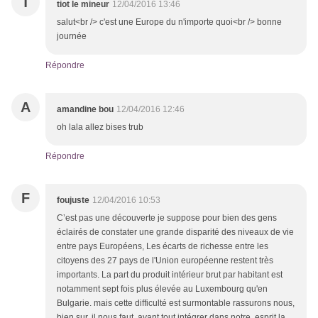
T
tiot le mineur
12/04/2016 13:46
salut<br /> c'est une Europe du n'importe quoi<br /> bonne
journée
Répondre
A
amandine bou
12/04/2016 12:46
oh lala allez bises trub
Répondre
F
foujuste
12/04/2016 10:53
C’est pas une découverte je suppose pour bien des gens
éclairés de constater une grande disparité des niveaux de vie
entre pays Européens, Les écarts de richesse entre les
citoyens des 27 pays de l'Union européenne restent très
importants. La part du produit intérieur brut par habitant est
notamment sept fois plus élevée au Luxembourg qu'en
Bulgarie. mais cette difficulté est surmontable rassurons nous,
bien sur, il nous faut avant tout intégrer dans notre esprit la