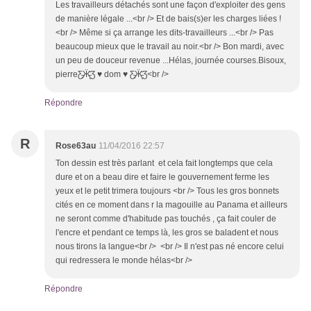
Les travailleurs détachés sont une façon d'exploiter des gens
de manière légale ...<br /> Et de bais(s)er les charges liées !
<br /> Même si ça arrange les dits-travailleurs ...<br /> Pas
beaucoup mieux que le travail au noir.<br /> Bon mardi, avec
un peu de douceur revenue ...Hélas, journée courses.Bisoux,
pierreƸ̵̡Ӝ̵̨̄Ʒ ♥ dom ♥ Ƹ̵̡Ӝ̵̨̄Ʒ<br />
Répondre
R
Rose63au
11/04/2016 22:57
Ton dessin est très parlant et cela fait longtemps que cela
dure et on a beau dire et faire le gouvernement ferme les
yeux et le petit trimera toujours <br /> Tous les gros bonnets
cités en ce moment dans r la magouille au Panama et ailleurs
ne seront comme d'habitude pas touchés , ça fait couler de
l'encre et pendant ce temps là, les gros se baladent et nous
nous tirons la langue<br /> <br /> Il n'est pas né encore celui
qui redressera le monde hélas<br />
Répondre