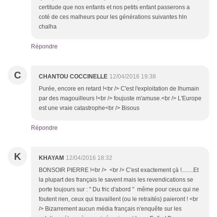
certitude que nos enfants et nos petits enfant passerons a
coté de ces malheurs pour les générations suivantes hln
chalha
Répondre
C
CHANTOU COCCINELLE
12/04/2016 19:38
Purée, encore en retard !<br /> C'est l'exploitation de lhumain
par des magouilleurs !<br /> foujuste m'amuse.<br /> L'Europe
est une vraie catastrophe<br /> Bisous
Répondre
K
KHAYAM
12/04/2016 18:32
BONSOIR PIERRE !<br /> <br /> C'est exactement çà !........Et
la plupart des français le savent mais les revendications se
porte toujours sur : " Du fric d'abord " même pour ceux qui ne
foutent rien, ceux qui travaillent (ou le retraités) paieront ! <br
/> Bizarrement aucun média français n'enquête sur les