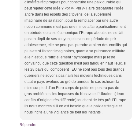
d'intérêts réciproques pour construire une paix durable qui
peut rejeter cette idée ? <br /> <br /> Faire disparaitre l’idée
ancré dans les esprits des citoyens de la supériorité
imaginaire de sa nation, pour la remplacer par une autre
notion commune n’est pas une mince affaire,particulièrement
en période de crise économique l’Europe aboutis ne se fait
pas en dépit de ses citoyen, elles est en période de pré
adolescence, elle ne peut pas prendre arbitrer des conflits qui
plus est si ils sont imaginaires, quant a sa puissance militaire
elle n’est que “officiellement “ symbolique mais je reste
convaincu que cette question n’est pas tabou en haut lieux, si
les 28 pays qui composent l’EU ne sont pas tous des grands
guerriers ne soyons pas naïfs les moyens techniques dans
d’autre pays évolues au gré de années le cas échéant la
mise sur pied d’un Euro corps de poids ne posera pas de
gros problèmes, les impasses du Kosovo et l’Ukraine (deux
conflits d’origine très différente) touchent de très prêt l’Europe
ils nous montres si il en est besoin que la paix est fragile et
nous incite a une vigilance de tout les instants .
Répondre