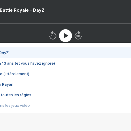
 Battle Royale - DayZ
 DayZ
 a 13 ans (et vous l'avez ignoré)
e (littéralement)
im Rayan
 toutes les règles
s les jeux vidéo
us choquant de Rockstar ? - Le scandale BULLY
e plus moche de Steam