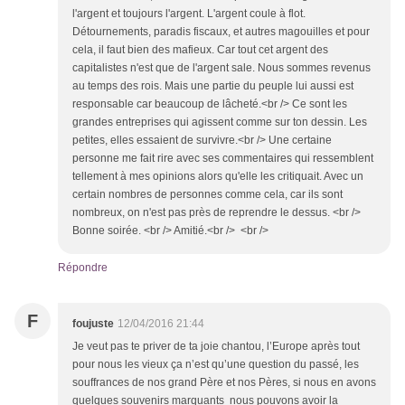
l'argent et toujours l'argent. L'argent coule à flot.
Détournements, paradis fiscaux, et autres magouilles et pour
cela, il faut bien des mafieux. Car tout cet argent des
capitalistes n'est que de l'argent sale. Nous sommes revenus
au temps des rois. Mais une partie du peuple lui aussi est
responsable car beaucoup de lâcheté.<br /> Ce sont les
grandes entreprises qui agissent comme sur ton dessin. Les
petites, elles essaient de survivre.<br /> Une certaine
personne me fait rire avec ses commentaires qui ressemblent
tellement à mes opinions alors qu'elle les critiquait. Avec un
certain nombres de personnes comme cela, car ils sont
nombreux, on n'est pas près de reprendre le dessus. <br />
Bonne soirée. <br /> Amitié.<br /> <br />
Répondre
F
foujuste
12/04/2016 21:44
Je veut pas te priver de ta joie chantou, l’Europe après tout
pour nous les vieux ça n’est qu’une question du passé, les
souffrances de nos grand Père et nos Pères, si nous en avons
quelques souvenirs marquants nous pouvons avoir la