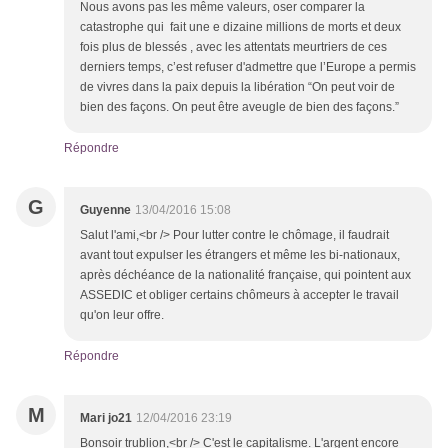
Nous avons pas les même valeurs, oser comparer la
catastrophe qui fait une e dizaine millions de morts et deux
fois plus de blessés , avec les attentats meurtriers de ces
derniers temps, c’est refuser d'admettre que l’Europe a permis
de vivres dans la paix depuis la libération “On peut voir de
bien des façons. On peut être aveugle de bien des façons.”
Répondre
G
Guyenne
13/04/2016 15:08
Salut l'ami,<br /> Pour lutter contre le chômage, il faudrait
avant tout expulser les étrangers et même les bi-nationaux,
après déchéance de la nationalité française, qui pointent aux
ASSEDIC et obliger certains chômeurs à accepter le travail
qu'on leur offre.
Répondre
M
Mari jo21
12/04/2016 23:19
Bonsoir trublion,<br /> C'est le capitalisme. L'argent encore