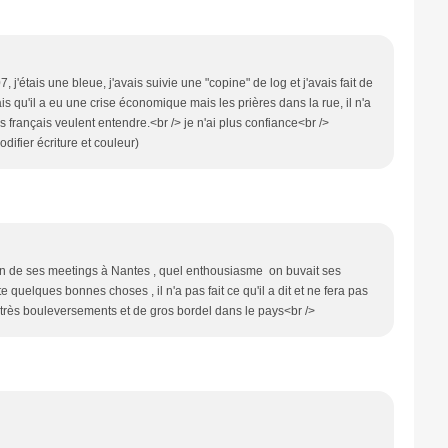
j'étais une bleue, j'avais suivie une "copine" de log et j'avais fait de
is qu'il a eu une crise économique mais les prières dans la rue, il n'a
 les français veulent entendre.<br /> je n'ai plus confiance<br />
difier écriture et couleur)
à un de ses meetings à Nantes , quel enthousiasme on buvait ses
ste quelques bonnes choses , il n'a pas fait ce qu'il a dit et ne fera pas
ès très bouleversements et de gros bordel dans le pays<br />