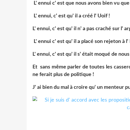
L' ennui c' est que nous avons bien vu que
L' ennui, c' est qu' il a créé l' Uoif !
L' ennui, c' est qu' il n' a pas craché sur l' 
L' ennui c' est qu' il a placé son rejeton à l'
L' ennui, c' est qu' il s' était moqué de no
Et sans même parler de toutes les cassero
ne ferait plus de politique !
J' ai bien du mal à croire qu' un menteur p