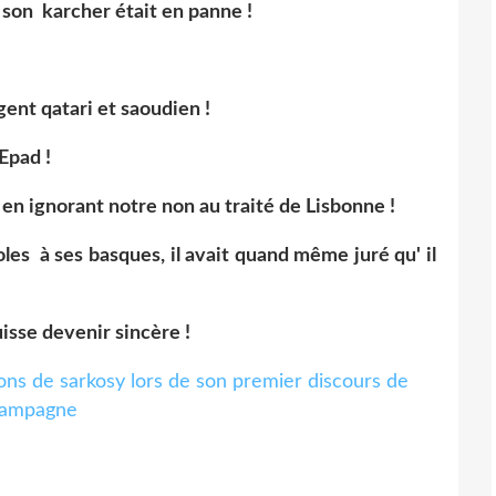
 son karcher était en panne !
argent qatari et saoudien !
 Epad !
us en ignorant notre non au traité de Lisbonne !
les à ses basques, il avait quand même juré qu' il
uisse devenir sincère !