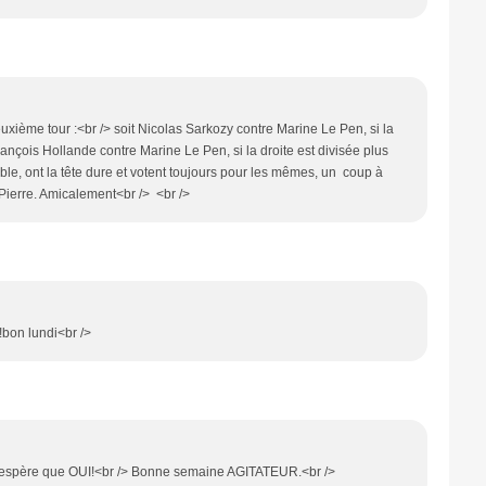
deuxième tour :<br /> soit Nicolas Sarkozy contre Marine Le Pen, si la
François Hollande contre Marine Le Pen, si la droite est divisée plus
le, ont la tête dure et votent toujours pour les mêmes, un coup à
 Pierre. Amicalement<br /> <br />
!bon lundi<br />
 /> J’espère que OUI!<br /> Bonne semaine AGITATEUR.<br />