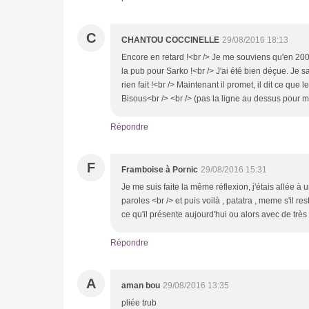
C
CHANTOU COCCINELLE
29/08/2016 18:13
Encore en retard !<br /> Je me souviens qu'en 2007, 
la pub pour Sarko !<br /> J'ai été bien déçue. Je sa
rien fait !<br /> Maintenant il promet, il dit ce que
Bisous<br /> <br /> (pas la ligne au dessus pour mo
Répondre
F
Framboise à Pornic
29/08/2016 15:31
Je me suis faite la même réflexion, j'étais allée 
paroles <br /> et puis voilà , patatra , meme s'il re
ce qu'il présente aujourd'hui ou alors avec de tr
Répondre
A
aman bou
29/08/2016 13:35
pliée trub