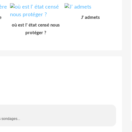
e
J' admets
où est l' état censé nous
protéger ?
s sondages...