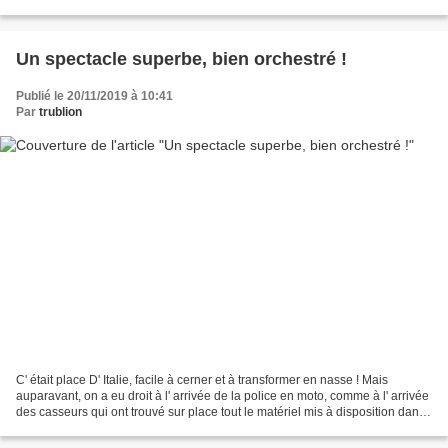
une part que cette manifestation...
Un spectacle superbe, bien orchestré !
Publié le 20/11/2019 à 10:41
Par
trublion
C' était place D' Italie, facile à cerner et à transformer en nasse ! Mais
auparavant, on a eu droit à l' arrivée de la police en moto, comme à l' arrivée
des casseurs qui ont trouvé sur place tout le matériel mis à disposition dans
les nombreux chantiers,...