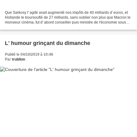
Que Sarkosy l' agité avait augmenté nos impôts de 40 milliards d' euros, et
Hollande le boursouflé de 27 milliards, sans oublier non plus que Macron le
monsieur cinéma, fut d' abord conseiller puis ministre de l'économie sous
Hollande ! Alors, les quelques...
L' humour grinçant du dimanche
Publié le 04/10/2019 à 10:46
Par
trublion