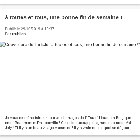
voiles dans l' espace public ne...
à toutes et tous, une bonne fin de semaine !
Publié le 29/10/2019 à 10:37
Par
trublion
Je vous emmène faire un tour aux barrages de l' Eau d' Heure en Belgique,
entre Beaumont et Philippeville ! C' est beaucoup plus grand que notre Val
Joly ! Et il y a un beau village vacances ! Il y a vraiment de quoi se dégourdir
les gambettes ! il y...