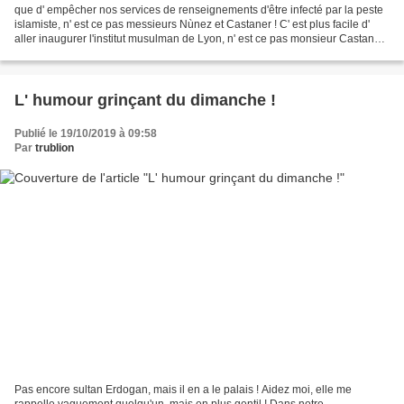
que d' empêcher nos services de renseignements d'être infecté par la peste
islamiste, n' est ce pas messieurs Nùnez et Castaner ! C' est plus facile d'
aller inaugurer l'institut musulman de Lyon, n' est ce pas monsieur Castaner !
Pourtant, l' Ei a prévenu...
L' humour grinçant du dimanche !
Publié le 19/10/2019 à 09:58
Par
trublion
Pas encore sultan Erdogan, mais il en a le palais ! Aidez moi, elle me
rappelle vaguement quelqu'un, mais en plus gentil ! Dans notre