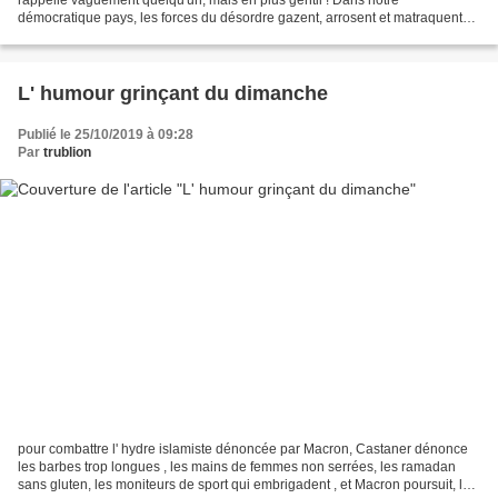
démocratique pays, les forces du désordre gazent, arrosent et matraquent
les pompiers ! IL faut qu' on parle de lui,...
L' humour grinçant du dimanche
Publié le 25/10/2019 à 09:28
Par
trublion
pour combattre l' hydre islamiste dénoncée par Macron, Castaner dénonce
les barbes trop longues , les mains de femmes non serrées, les ramadan
sans gluten, les moniteurs de sport qui embrigadent , et Macron poursuit, les