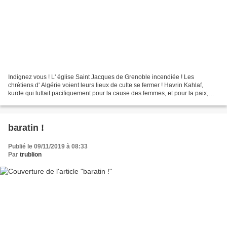
Indignez vous ! L' église Saint Jacques de Grenoble incendiée ! Les
chrétiens d' Algérie voient leurs lieux de culte se fermer ! Havrin Kahlaf,
kurde qui luttait pacifiquement pour la cause des femmes, et pour la paix,
violée, lapidée puis achevée par...
baratin !
Publié le 09/11/2019 à 08:33
Par
trublion