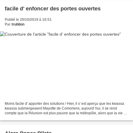
facile d' enfoncer des portes ouvertes
Publié le 20/10/2019 à 10:51
Par
trublion
Moins facile d' apporter des solutions ! Hier, il s' est aperçu que les kwassa
kwassa submergeaient Mayotte de Comoriens, aujourd' hui, il se rend
compte que la Réunion est plus pauvre que la métropôle, alors que la vie y
est plus chère, demain il comprendra...