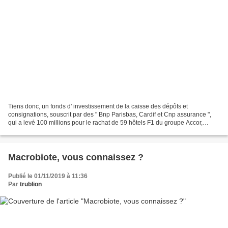
Tiens donc, un fonds d' investissement de la caisse des dépôts et
consignations, souscrit par des " Bnp Parisbas, Cardif et Cnp assurance ",
qui a levé 100 millions pour le rachat de 59 hôtels F1 du groupe Accor,
transformés en lieux d' hébergement pour...
Macrobiote, vous connaissez ?
Publié le 01/11/2019 à 11:36
Par
trublion