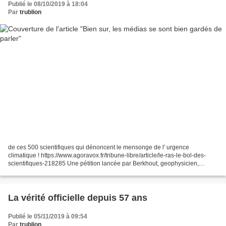
Publié le 08/10/2019 à 18:04
Par
trublion
de ces 500 scientifiques qui dénoncent le mensonge de l' urgence
climatique ! https://www.agoravox.fr/tribune-libre/article/le-ras-le-bol-des-
scientifiques-218285 Une pétition lancée par Berkhout, geophysicien,
professeur émérite à l' université de La...
La vérité officielle depuis 57 ans
Publié le 05/11/2019 à 09:54
Par
trublion