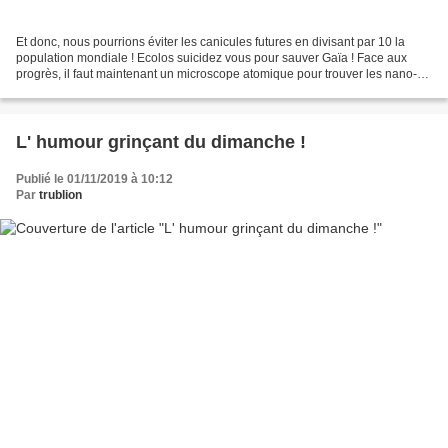
Et donc, nous pourrions éviter les canicules futures en divisant par 10 la
population mondiale ! Ecolos suicidez vous pour sauver Gaïa ! Face aux
progrès, il faut maintenant un microscope atomique pour trouver les nano-
particules dans l' air des villes...
L' humour grinçant du dimanche !
Publié le 01/11/2019 à 10:12
Par
trublion