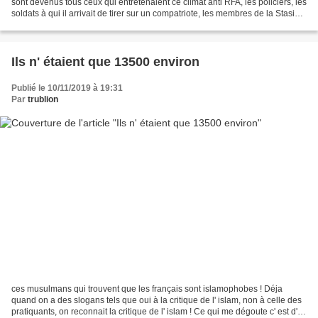
sont devenus tous ceux qui entretenaient ce climat anti RFA, les policiers, les
soldats à qui il arrivait de tirer sur un compatriote, les membres de la Stasi
qui ont torturé...
Ils n' étaient que 13500 environ
Publié le 10/11/2019 à 19:31
Par
trublion
ces musulmans qui trouvent que les français sont islamophobes ! Déja
quand on a des slogans tels que oui à la critique de l' islam, non à celle des
pratiquants, on reconnait la critique de l' islam ! Ce qui me dégoute c' est d'