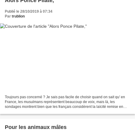
Alors Ponce Pilate,
Publié le 28/10/2019 à 07:34
Par
trublion
Toujours pas concerné ? Je sais pas facile de choisir quand on sait qu' en
France, les musulmans représentent beaucoup de voix, mais là, les
sondages montrent bien que les français considèrent la laïcité remise en
question par les musulmans ! Même Chevènement...
Pour les animaux mâles