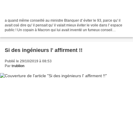
a quand même conseillé au ministre Blanquer d' éviter le 93, parce qu' il
avait osé dire qu' il pensait qu' il valait mieux éviter le voile dans l' espace
public ! Un copain à Macron qui lui avait inventé un fumeux conseil
présidentiel des villes dont...
Si des ingénieurs l' affirment !!
Publié le 29/10/2019 à 08:53
Par
trublion