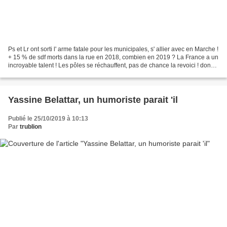
Ps et Lr ont sorti l' arme fatale pour les municipales, s' allier avec en Marche !
+ 15 % de sdf morts dans la rue en 2018, combien en 2019 ? La France a un
incroyable talent ! Les pôles se réchauffent, pas de chance la revoici ! donc
la cop 25 se tiendra...
Yassine Belattar, un humoriste parait 'il
Publié le 25/10/2019 à 10:13
Par
trublion