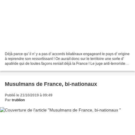
Déjà parce qu' il n' y a pas d' accords bilatéraux engageant le pays d' origine
à reprendre son ressortissant ! On aurait donc sur le territoire une sorte d'
apatride qui de toutes façons reniait déjà la France ! Le juge anti-terroriste
Trevidic avait...
Musulmans de France, bi-nationaux
Publié le 21/10/2019 à 09:49
Par
trublion