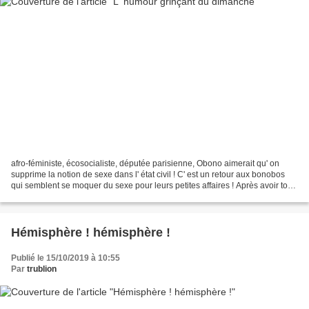
afro-féministe, écosocialiste, députée parisienne, Obono aimerait qu' on
supprime la notion de sexe dans l' état civil ! C' est un retour aux bonobos
qui semblent se moquer du sexe pour leurs petites affaires ! Après avoir tout
fait pour qu' on sache...
Hémisphère ! hémisphère !
Publié le 15/10/2019 à 10:55
Par
trublion