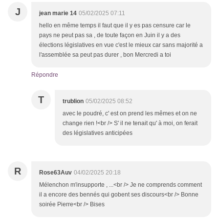
J
jean marie 14
05/02/2025 07:11
hello en même temps il faut que il y es pas censure car le
pays ne peut pas sa , de toute façon en Juin il y a des
élections législatives en vue c'est le mieux car sans majorité a
l'assemblée sa peut pas durer , bon Mercredi a toi
Répondre
T
trublion
05/02/2025 08:52
avec le poudré, c' est on prend les mêmes et on ne
change rien !<br /> S' il ne tenait qu' à moi, on ferait
des législatives anticipées
R
Rose63Auv
04/02/2025 20:18
Mélenchon m'insupporte , ...<br /> Je ne comprends comment
il a encore des bennés qui gobent ses discours<br /> Bonne
soirée Pierre<br /> Bises