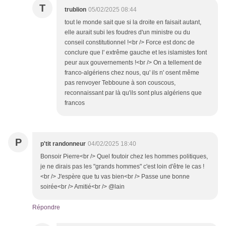
T
trublion
05/02/2025 08:44
tout le monde sait que si la droite en faisait autant,
elle aurait subi les foudres d'un ministre ou du
conseil constitutionnel !<br /> Force est donc de
conclure que l' extrême gauche et les islamistes font
peur aux gouvernements !<br /> On a tellement de
franco-algériens chez nous, qu' ils n' osent même
pas renvoyer Tebboune à son couscous,
reconnaissant par là qu'ils sont plus algériens que
francos
P
p'tit randonneur
04/02/2025 18:40
Bonsoir Pierre<br /> Quel foutoir chez les hommes politiques,
je ne dirais pas les "grands hommes" c'est loin d'être le cas !
<br /> J'espère que tu vas bien<br /> Passe une bonne
soirée<br /> Amitié<br /> @lain
Répondre