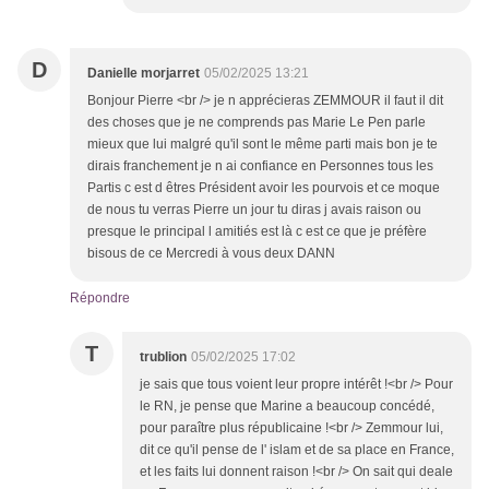
D
Danielle morjarret
05/02/2025 13:21
Bonjour Pierre <br /> je n apprécieras ZEMMOUR il faut il dit
des choses que je ne comprends pas Marie Le Pen parle
mieux que lui malgré qu'il sont le même parti mais bon je te
dirais franchement je n ai confiance en Personnes tous les
Partis c est d êtres Président avoir les pourvois et ce moque
de nous tu verras Pierre un jour tu diras j avais raison ou
presque le principal l amitiés est là c est ce que je préfère
bisous de ce Mercredi à vous deux DANN
Répondre
T
trublion
05/02/2025 17:02
je sais que tous voient leur propre intérêt !<br /> Pour
le RN, je pense que Marine a beaucoup concédé,
pour paraître plus républicaine !<br /> Zemmour lui,
dit ce qu'il pense de l' islam et de sa place en France,
et les faits lui donnent raison !<br /> On sait qui deale