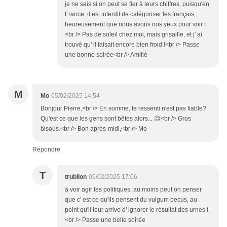
je ne sais si on peut se fier à leurs chiffres, puisqu'en
France, il est interdit de catégoriser les français,
heureusement que nous avons nos yeux pour voir !
<br /> Pas de soleil chez moi, mais grisaille, et j' ai
trouvé qu' il faisait encore bien froid !<br /> Passe
une bonne soirée<br /> Amitié
M
Mo
05/02/2025 14:54
Bonjour Pierre,<br /> En somme, le ressenti n'est pas fiable?
Qu'est ce que les gens sont bêtes alors... 😉<br /> Gros
bisous.<br /> Bon après-midi,<br /> Mo
Répondre
T
trublion
05/02/2025 17:06
à voir agir les politiques, au moins peut on penser
que c' est ce qu'ils pensent du vulgum pecus, au
point qu'il leur arrive d' ignorer le résultat des urnes !
<br /> Passe une belle soirée