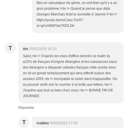
être un calculateur de génie, on voit bien qu'il y a un
gros problème !<br /> Quand je pense que déjà
Georges Marchais tirait la sonnette d' alarme !!<br />
https://youtu.be/nsCaoc-FuiA?
si=grUA8IWYanTKDLDk
T
tiot
05/02/2025 16:20
Salut,<br /> D'après les vrais chiffres donnés ce matin ily
a22% de français d'origine étrangère et les naissances issus
des étrangers a dépassé celledes français cette année donc
on vit un grnad remplacement qui sera effectif autour des
années 2050.<br /> Incroyable le soleil vient d'apparaître. On
va pouvoir sortir voir le courrier à la boîte aux lettres.<br />
J'espère que tout va bien chez vous.<br /> BONNE FIN DE
JOURNEE
Répondre
T
trublion
05/02/2025 17:08