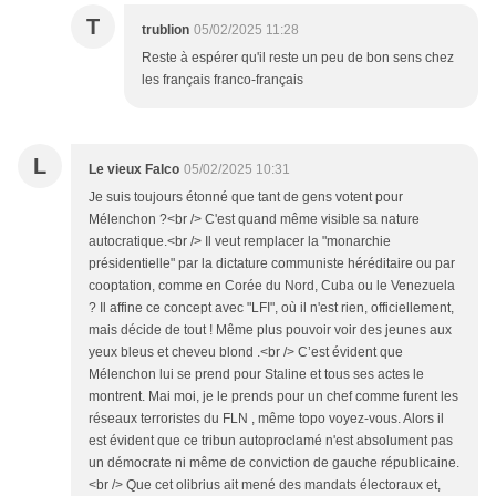
T
trublion
05/02/2025 11:28
Reste à espérer qu'il reste un peu de bon sens chez
les français franco-français
L
Le vieux Falco
05/02/2025 10:31
Je suis toujours étonné que tant de gens votent pour
Mélenchon ?<br /> C'est quand même visible sa nature
autocratique.<br /> Il veut remplacer la "monarchie
présidentielle" par la dictature communiste héréditaire ou par
cooptation, comme en Corée du Nord, Cuba ou le Venezuela
? Il affine ce concept avec "LFI", où il n'est rien, officiellement,
mais décide de tout ! Même plus pouvoir voir des jeunes aux
yeux bleus et cheveu blond .<br /> C’est évident que
Mélenchon lui se prend pour Staline et tous ses actes le
montrent. Mai moi, je le prends pour un chef comme furent les
réseaux terroristes du FLN , même topo voyez-vous. Alors il
est évident que ce tribun autoproclamé n'est absolument pas
un démocrate ni même de conviction de gauche républicaine.
<br /> Que cet olibrius ait mené des mandats électoraux et,