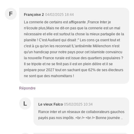
F
Françoise 2
04/02/2025 18:44
La connerie de certains est affligeante ,France Inter je
n'écoute plus,Mais ne dit-on pas que la connerie est un mal
nécessaire et elle est surtout la chose la mieux partagée de la
planète ! C'est Audiard qui disait :" Les cons ça osent tout et
c'est à ça qu'on les reconnait !L'antisémite Mélenchon n'est
qu'un handicap pour notre pays pour cet islamiste convaincu
la nouvelle France rurale est issue des quartiers populaires ?
Il se tripote et ne se finit pas il est en plein délire et il se
prépare pour 2027 tout en sachant que 62% de ses électeurs
ne sont que des mahométans !
Répondre
L
Le vieux Falco
05/02/2025 10:34
Rance inter et un réseaux de collaborateurs gauchos
payés pas nos impôts .<br /> <br /> Bonne journée ..