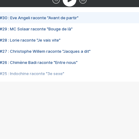
#30 : Eve Angeli raconte "Avant de partir"
#29 : MC Solaar raconte "Bouge de là"
28 : Lorie raconte "Je vais vite"
#27 : Christophe Willem raconte "Jacques a dit"
#26 : Chimène Badi raconte "Entre nous"
#25 : Indochine raconte "3e sexe"
#24 : Zaho raconte "C'est chelou"
#23 : Patrick Bruel raconte "Au café des délices"
#22 : Kyo raconte "Le chemin"
#21 : Nolwenn Leroy raconte "Cassé"
#20 : Patrick Hernandez raconte "Born to be alive"