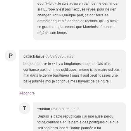
quoi ?<br /> Je suis aussi en train de me demander
si l' Europe n' est pas l' excuse rêvée, pour ne rien
changer !<br /> Quelque part, ça doit tous les
emmerder que Mélenchon ait reconnu qu' il y avait
ce grand remplacement que Marchais dénonçait
déjà de son temps
P
patrick larue
05/02/2025 09:28
bonjour pierre<br /> il y a longtemps que je ne fais plus
confiance aux hommes politiques ! meme ici le maire est pas
mal dans le genre baratineur ! mais il agit peut ! passes une
belle journée moi je continue mes travaux de peinture !
Répondre
T
trublion
05/02/2025 11:17
Depuis le pacte républicain j' ai moi aussi perdu
toute confiance en la parole des politiques quelque
soit son bord !<br /> Bonne journée à toi