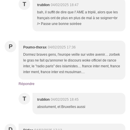
T
trublion
04/02/2025 18:47
bah, il suffit de dire que l' AME a triplé, alors que les
français ont de plus en plus de mal à se soigner<br
/> Passe une bonne soiréee
P
Poumo-thorax
04/02/2025 17:36
Dormez braves gens, l'europe veille sur votre avenir.... zorbek
le gras ne fait qu'annoner le discours woke officiel de rance
inter, le "radio paris" des islamistes.... france inter ment, france
inter ment, france inter est musulman....
Répondre
T
trublion
04/02/2025 18:45
absolument, et Bruxelles aussi
D