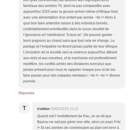
bon gras communiste) fait allusion aux regroupements
familiaux des années 70, dont ne pas comparaître avec
aujourd'hui 2025 avec la grosse arriver même d'Afrique Noir,
avec une alimentation d'un enfant par année .<br /> Alors à
quoi bon faire entendre raison à des individus bornés,
confortablement emmitouflés dans le cocon douillet de
l’ignorance et l’intolérance "à tout-va". De pouvoir garder
leurs pognons au chaud sans que tout cela ne change. Le
partage et l’empathie ne feront jamais partie de leur éthique.
L’évolution de la société vers la violence aujourd'hui attirant
aux viols et aux meurtres, et le machisme est profondément
mortifère, les conflits armés des dictatures sont plus que
jamais présent pour nous le rappeler chaque jour et de les
faire passer pour des malades mentales ! .<br /> <br /> Bonne
journée ..
Répondre
T
trublion
05/02/2025 11:22
Quand voit l' endettement de Pau, on se dit que
Bayrou ne sait pas gérer une ville, alors un pays !!<br
/> Et ces années de commissaire au plan ont servi à