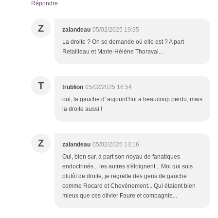
Répondre
Z
zalandeau
05/02/2025 19:35
La droite ? On se demande où elle est ? A part
Retailleau et Marie-Hélène Thoraval...
T
trublion
05/02/2025 16:54
oui, la gauche d' aujourd'hui a beaucoup perdu, mais
la droite aussi !
Z
zalandeau
05/02/2025 13:16
Oui, bien sur, à part son noyau de fanatiques
endoctrinés... les autres s'éloignent... Moi qui suis
plutôt de droite, je regrette des gens de gauche
comme Rocard et Chevènement... Qui étaient bien
mieux que ces olivier Faure et compagnie...