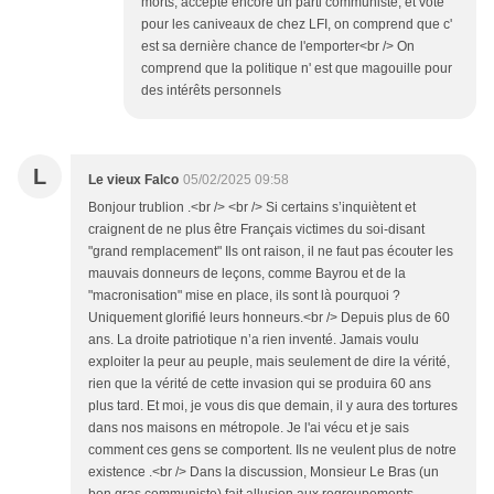
morts, accepte encore un parti communiste, et vote
pour les caniveaux de chez LFI, on comprend que c'
est sa dernière chance de l'emporter<br /> On
comprend que la politique n' est que magouille pour
des intérêts personnels
L
Le vieux Falco
05/02/2025 09:58
Bonjour trublion .<br /> <br /> Si certains s’inquiètent et
craignent de ne plus être Français victimes du soi-disant
"grand remplacement" Ils ont raison, il ne faut pas écouter les
mauvais donneurs de leçons, comme Bayrou et de la
"macronisation" mise en place, ils sont là pourquoi ?
Uniquement glorifié leurs honneurs.<br /> Depuis plus de 60
ans. La droite patriotique n’a rien inventé. Jamais voulu
exploiter la peur au peuple, mais seulement de dire la vérité,
rien que la vérité de cette invasion qui se produira 60 ans
plus tard. Et moi, je vous dis que demain, il y aura des tortures
dans nos maisons en métropole. Je l'ai vécu et je sais
comment ces gens se comportent. Ils ne veulent plus de notre
existence .<br /> Dans la discussion, Monsieur Le Bras (un