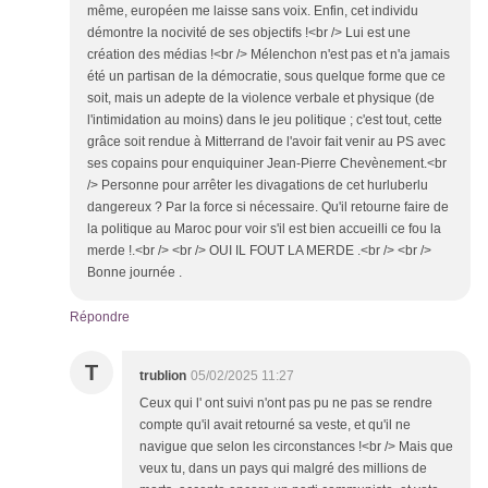
même, européen me laisse sans voix. Enfin, cet individu
démontre la nocivité de ses objectifs !<br /> Lui est une
création des médias !<br /> Mélenchon n'est pas et n'a jamais
été un partisan de la démocratie, sous quelque forme que ce
soit, mais un adepte de la violence verbale et physique (de
l'intimidation au moins) dans le jeu politique ; c'est tout, cette
grâce soit rendue à Mitterrand de l'avoir fait venir au PS avec
ses copains pour enquiquiner Jean-Pierre Chevènement.<br
/> Personne pour arrêter les divagations de cet hurluberlu
dangereux ? Par la force si nécessaire. Qu'il retourne faire de
la politique au Maroc pour voir s'il est bien accueilli ce fou la
merde !.<br /> <br /> OUI IL FOUT LA MERDE .<br /> <br />
Bonne journée .
Répondre
T
trublion
05/02/2025 11:27
Ceux qui l' ont suivi n'ont pas pu ne pas se rendre
compte qu'il avait retourné sa veste, et qu'il ne
navigue que selon les circonstances !<br /> Mais que
veux tu, dans un pays qui malgré des millions de