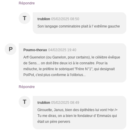
Répondre
T
trublion
05/02/2025 08:50
Son langage comminatoire plait à l' extrême gauche
P
Poumo-thorax
04/02/2025 19:40
Arf! Guenelon (ou Ganelon, pour certains), le célèbre évêque
de Sens.... on doit être deux ici à le connaitre. Pour la
méluche, le préfère le sobriquet "Frère N°1", qui designait
PolPot, c'est plus conforme à l'olibrius...
Répondre
T
trublion
05/02/2025 08:49
Girouette, Janus, bien des épithètes lui vont !<br />
Tu me diras, on a bien le fondateur d' Emmaüs qui
était un père pervers