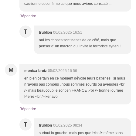
cautionne et confirme ce que nous avions constaté ...
Répondre
T
trublion
06/02/2025 16:51
oui les choses sont nettes de ce côté, mais que
penser d' un macron qui invite le terroriste syrien !
M
monica-breiz
05/02/2025 16:56
eh bien certain en ce moment dévoile leurs batteries , si nous
n 'avons pas compris , nous sommes sourds ou aveugles <br
/> mais beaucoup le sont en FRANCE .<br /> bonne journée
Pierre <br /> kénavo
Répondre
T
trublion
06/02/2025 08:34
surtout la gauche, mais pas que !<br /> même sans