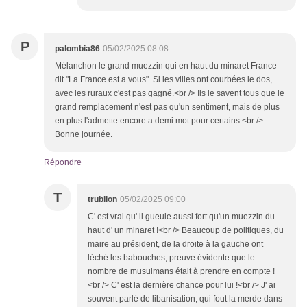
P
palombia86
05/02/2025 08:08
Mélanchon le grand muezzin qui en haut du minaret France
dit "La France est a vous". Si les villes ont courbées le dos,
avec les ruraux c'est pas gagné.<br /> Ils le savent tous que le
grand remplacement n'est pas qu'un sentiment, mais de plus
en plus l'admette encore a demi mot pour certains.<br />
Bonne journée.
Répondre
T
trublion
05/02/2025 09:00
C' est vrai qu' il gueule aussi fort qu'un muezzin du
haut d' un minaret !<br /> Beaucoup de politiques, du
maire au président, de la droite à la gauche ont
léché les babouches, preuve évidente que le
nombre de musulmans était à prendre en compte !
<br /> C' est la dernière chance pour lui !<br /> J' ai
souvent parlé de libanisation, qui fout la merde dans