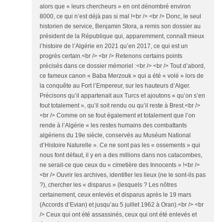
alors que « leurs chercheurs » en ont dénombré environ
8000, ce qui n’est déjà pas si mal !<br /> <br /> Donc, le seul
historien de service, Benjamin Stora, a remis son dossier au
président de la République qui, apparemment, connaît mieux
l’histoire de l’Algérie en 2021 qu’en 2017, ce qui est un
progrès certain.<br /> <br /> Retenons certains points
précisés dans ce dossier mémoriel :<br /> <br /> Tout d’abord,
ce fameux canon « Baba Merzouk » qui a été « volé » lors de
la conquête au Fort l’Empereur, sur les hauteurs d’Alger.
Précisons qu’il appartenait aux Turcs et ajoutons « qu’on s’en
fout totalement », qu’il soit rendu ou qu’il reste à Brest.<br />
<br /> Comme on se fout également et totalement que l’on
rende à l’Algérie « les restes humains des combattants
algériens du 19e siècle, conservés au Muséum National
d’Histoire Naturelle ». Ce ne sont pas les « ossements » qui
nous font défaut, il y en a des millions dans nos catacombes,
ne serait-ce que ceux du « cimetière des Innocents » !<br />
<br /> Ouvrir les archives, identifier les lieux (ne le sont-ils pas
?), chercher les « disparus » (lesquels ? Les nôtres
certainement, ceux enlevés et disparus après le 19 mars
(Accords d’Evian) et jusqu’au 5 juillet 1962 à Oran).<br /> <br
/> Ceux qui ont été assassinés, ceux qui ont été enlevés et