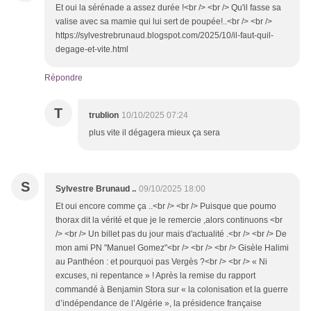
Et oui la sérénade a assez durée !<br /> <br /> Qu'il fasse sa
valise avec sa mamie qui lui sert de poupée!..<br /> <br />
https://sylvestrebrunaud.blogspot.com/2025/10/il-faut-quil-
degage-et-vite.html
Répondre
T
trublion
10/10/2025 07:24
plus vite il dégagera mieux ça sera
S
Sylvestre Brunaud ..
09/10/2025 18:00
Et oui encore comme ça ..<br /> <br /> Puisque que poumo
thorax dit la vérité et que je le remercie ,alors continuons <br
/> <br /> Un billet pas du jour mais d'actualité .<br /> <br /> De
mon ami PN "Manuel Gomez"<br /> <br /> <br /> Gisèle Halimi
au Panthéon : et pourquoi pas Vergès ?<br /> <br /> « Ni
excuses, ni repentance » ! Après la remise du rapport
commandé à Benjamin Stora sur « la colonisation et la guerre
d’indépendance de l’Algérie », la présidence française