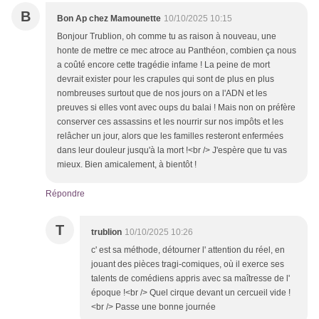
B
Bon Ap chez Mamounette
10/10/2025 10:15
Bonjour Trublion, oh comme tu as raison à nouveau, une
honte de mettre ce mec atroce au Panthéon, combien ça nous
a coûté encore cette tragédie infame ! La peine de mort
devrait exister pour les crapules qui sont de plus en plus
nombreuses surtout que de nos jours on a l'ADN et les
preuves si elles vont avec oups du balai ! Mais non on préfère
conserver ces assassins et les nourrir sur nos impôts et les
relâcher un jour, alors que les familles resteront enfermées
dans leur douleur jusqu'à la mort !<br /> J'espère que tu vas
mieux. Bien amicalement, à bientôt !
Répondre
T
trublion
10/10/2025 10:26
c' est sa méthode, détourner l' attention du réel, en
jouant des pièces tragi-comiques, où il exerce ses
talents de comédiens appris avec sa maîtresse de l'
époque !<br /> Quel cirque devant un cercueil vide !
<br /> Passe une bonne journée