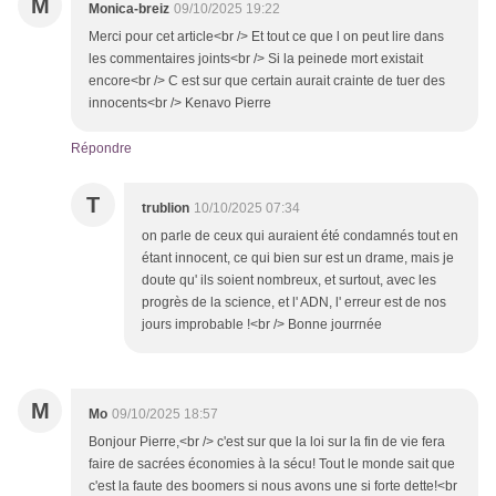
M
Monica-breiz
09/10/2025 19:22
Merci pour cet article<br /> Et tout ce que l on peut lire dans
les commentaires joints<br /> Si la peinede mort existait
encore<br /> C est sur que certain aurait crainte de tuer des
innocents<br /> Kenavo Pierre
Répondre
T
trublion
10/10/2025 07:34
on parle de ceux qui auraient été condamnés tout en
étant innocent, ce qui bien sur est un drame, mais je
doute qu' ils soient nombreux, et surtout, avec les
progrès de la science, et l' ADN, l' erreur est de nos
jours improbable !<br /> Bonne jourrnée
M
Mo
09/10/2025 18:57
Bonjour Pierre,<br /> c'est sur que la loi sur la fin de vie fera
faire de sacrées économies à la sécu! Tout le monde sait que
c'est la faute des boomers si nous avons une si forte dette!<br