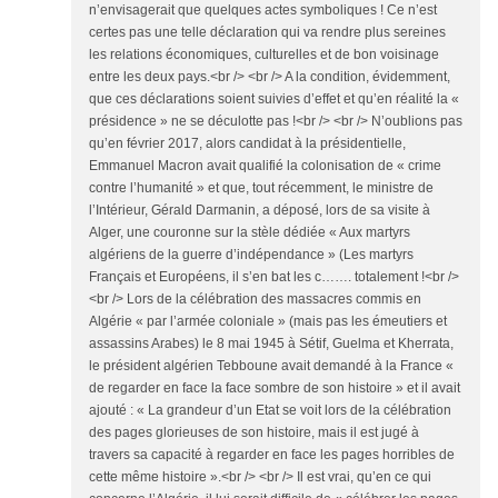
n’envisagerait que quelques actes symboliques ! Ce n’est
certes pas une telle déclaration qui va rendre plus sereines
les relations économiques, culturelles et de bon voisinage
entre les deux pays.<br /> <br /> A la condition, évidemment,
que ces déclarations soient suivies d’effet et qu’en réalité la «
présidence » ne se déculotte pas !<br /> <br /> N’oublions pas
qu’en février 2017, alors candidat à la présidentielle,
Emmanuel Macron avait qualifié la colonisation de « crime
contre l’humanité » et que, tout récemment, le ministre de
l’Intérieur, Gérald Darmanin, a déposé, lors de sa visite à
Alger, une couronne sur la stèle dédiée « Aux martyrs
algériens de la guerre d’indépendance » (Les martyrs
Français et Européens, il s’en bat les c……. totalement !<br />
<br /> Lors de la célébration des massacres commis en
Algérie « par l’armée coloniale » (mais pas les émeutiers et
assassins Arabes) le 8 mai 1945 à Sétif, Guelma et Kherrata,
le président algérien Tebboune avait demandé à la France «
de regarder en face la face sombre de son histoire » et il avait
ajouté : « La grandeur d’un Etat se voit lors de la célébration
des pages glorieuses de son histoire, mais il est jugé à
travers sa capacité à regarder en face les pages horribles de
cette même histoire ».<br /> <br /> Il est vrai, qu’en ce qui