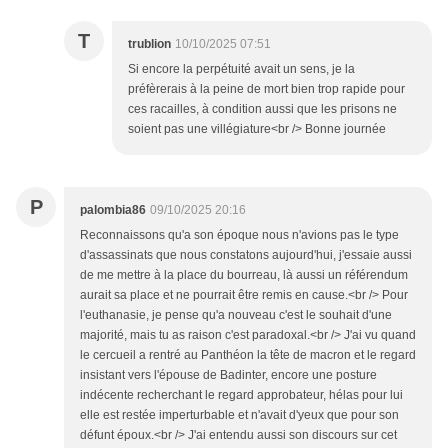
T
trublion
10/10/2025 07:51
Si encore la perpétuité avait un sens, je la
préfèrerais à la peine de mort bien trop rapide pour
ces racailles, à condition aussi que les prisons ne
soient pas une villégiature<br /> Bonne journée
P
palombia86
09/10/2025 20:16
Reconnaissons qu'a son époque nous n'avions pas le type
d'assassinats que nous constatons aujourd'hui, j'essaie aussi
de me mettre à la place du bourreau, là aussi un référendum
aurait sa place et ne pourrait être remis en cause.<br /> Pour
l'euthanasie, je pense qu'a nouveau c'est le souhait d'une
majorité, mais tu as raison c'est paradoxal.<br /> J'ai vu quand
le cercueil a rentré au Panthéon la tête de macron et le regard
insistant vers l'épouse de Badinter, encore une posture
indécente recherchant le regard approbateur, hélas pour lui
elle est restée imperturbable et n'avait d'yeux que pour son
défunt époux.<br /> J'ai entendu aussi son discours sur cet