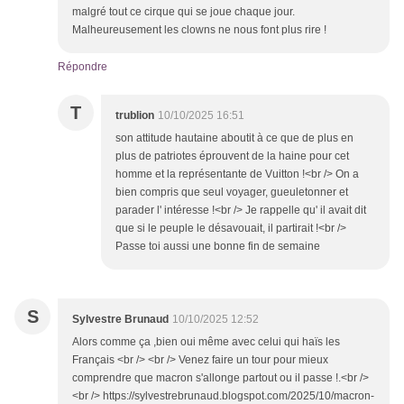
malgré tout ce cirque qui se joue chaque jour.
Malheureusement les clowns ne nous font plus rire !
Répondre
T
trublion
10/10/2025 16:51
son attitude hautaine aboutit à ce que de plus en
plus de patriotes éprouvent de la haine pour cet
homme et la représentante de Vuitton !<br /> On a
bien compris que seul voyager, gueuletonner et
parader l' intéresse !<br /> Je rappelle qu' il avait dit
que si le peuple le désavouait, il partirait !<br />
Passe toi aussi une bonne fin de semaine
S
Sylvestre Brunaud
10/10/2025 12:52
Alors comme ça ,bien oui même avec celui qui haïs les
Français <br /> <br /> Venez faire un tour pour mieux
comprendre que macron s'allonge partout ou il passe !.<br />
<br /> https://sylvestrebrunaud.blogspot.com/2025/10/macron-