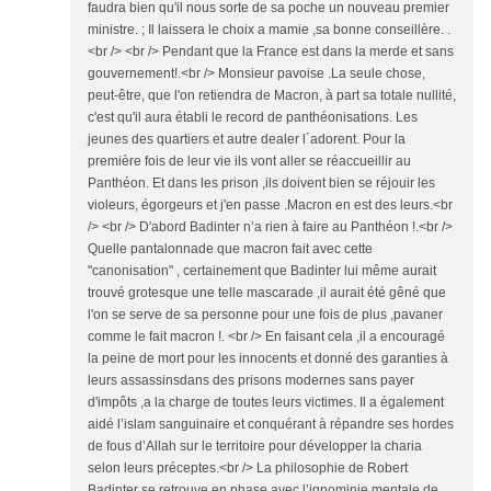
faudra bien qu'il nous sorte de sa poche un nouveau premier
ministre. ; Il laissera le choix a mamie ,sa bonne conseillère. .
<br /> <br /> Pendant que la France est dans la merde et sans
gouvernement!.<br /> Monsieur pavoise .La seule chose,
peut-être, que l'on retiendra de Macron, à part sa totale nullité,
c'est qu'il aura établi le record de panthéonisations. Les
jeunes des quartiers et autre dealer l´adorent. Pour la
première fois de leur vie ils vont aller se réaccueillir au
Panthéon. Et dans les prison ,ils doivent bien se réjouir les
violeurs, égorgeurs et j'en passe .Macron en est des leurs.<br
/> <br /> D'abord Badinter n’a rien à faire au Panthéon !.<br />
Quelle pantalonnade que macron fait avec cette
"canonisation" , certainement que Badinter lui même aurait
trouvé grotesque une telle mascarade ,il aurait été gêné que
l'on se serve de sa personne pour une fois de plus ,pavaner
comme le fait macron !. <br /> En faisant cela ,il a encouragé
la peine de mort pour les innocents et donné des garanties à
leurs assassinsdans des prisons modernes sans payer
d'impôts ,a la charge de toutes leurs victimes. Il a également
aidé l’islam sanguinaire et conquérant à répandre ses hordes
de fous d’Allah sur le territoire pour développer la charia
selon leurs préceptes.<br /> La philosophie de Robert
Badinter se retrouve en phase avec l’ignominie mentale de