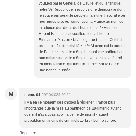
voulues par le Général de Gaulle, et qui a fait que
notre Ve République n’est plus une démocratie dont
le souverain serait le peuple, mais une théocratie où
neuf juges-prêtres règnent sur la France au nom de
la religion des droits de l’homme.<br /> Entre ici,
Robert Badinter, t’accueillera tout à l’heure
Emmanuel Macron.<br /> Logique filiation. Celui-ci
est le petit-fils de celui-là.<br /> Macron est le produit
de Badinter : c’est le même humanisme abâtardi en
humanitarisme, et le même universalisme abâtardi
en mondialisme, qui tuent la France.<br /> Passe
une bonne journée
M
momo 04
09/10/2025 20:21
il y a en ce moment des choses à régler en France plus
importantes que la mise au panthéon de Badinter!!d'autant
que si il n'avait pas aboli la peine de mort,il y aurait
probablement moins de criminels....<br /> bonne soirée.
Répondre