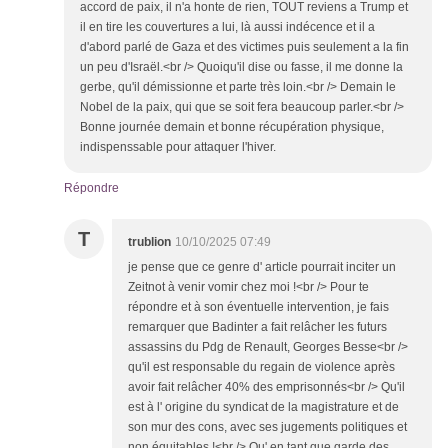
accord de paix, il n'a honte de rien, TOUT reviens a Trump et
il en tire les couvertures a lui, là aussi indécence et il a
d'abord parlé de Gaza et des victimes puis seulement a la fin
un peu d'Israël.<br /> Quoiqu'il dise ou fasse, il me donne la
gerbe, qu'il démissionne et parte très loin.<br /> Demain le
Nobel de la paix, qui que se soit fera beaucoup parler.<br />
Bonne journée demain et bonne récupération physique,
indispenssable pour attaquer l'hiver.
Répondre
T
trublion
10/10/2025 07:49
je pense que ce genre d' article pourrait inciter un
Zeitnot à venir vomir chez moi !<br /> Pour te
répondre et à son éventuelle intervention, je fais
remarquer que Badinter a fait relâcher les futurs
assassins du Pdg de Renault, Georges Besse<br />
qu'il est responsable du regain de violence après
avoir fait relâcher 40% des emprisonnés<br /> Qu'il
est à l' origine du syndicat de la magistrature et de
son mur des cons, avec ses jugements politiques et
non équitables !<br /> Qu' en tant que garde des