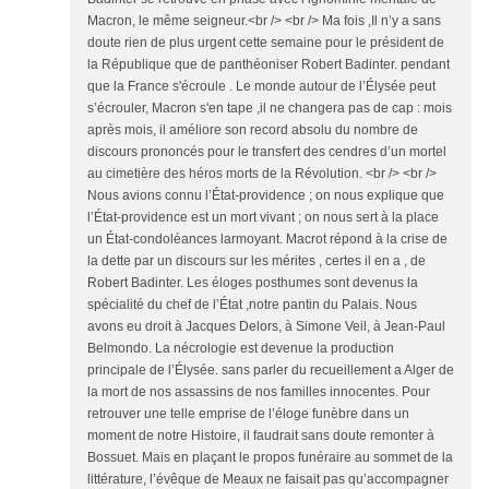
Macron, le même seigneur.<br /> <br /> Ma fois ,Il n’y a sans
doute rien de plus urgent cette semaine pour le président de
la République que de panthéoniser Robert Badinter. pendant
que la France s'écroule . Le monde autour de l’Élysée peut
s’écrouler, Macron s'en tape ,il ne changera pas de cap : mois
après mois, il améliore son record absolu du nombre de
discours prononcés pour le transfert des cendres d’un mortel
au cimetière des héros morts de la Révolution. <br /> <br />
Nous avions connu l’État-providence ; on nous explique que
l’État-providence est un mort vivant ; on nous sert à la place
un État-condoléances larmoyant. Macrot répond à la crise de
la dette par un discours sur les mérites , certes il en a , de
Robert Badinter. Les éloges posthumes sont devenus la
spécialité du chef de l’État ,notre pantin du Palais. Nous
avons eu droit à Jacques Delors, à Simone Veil, à Jean-Paul
Belmondo. La nécrologie est devenue la production
principale de l’Élysée. sans parler du recueillement a Alger de
la mort de nos assassins de nos familles innocentes. Pour
retrouver une telle emprise de l’éloge funèbre dans un
moment de notre Histoire, il faudrait sans doute remonter à
Bossuet. Mais en plaçant le propos funéraire au sommet de la
littérature, l’évêque de Meaux ne faisait pas qu’accompagner