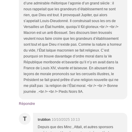
d’une admirable rhétorique l’agonie d’un grand siècle : il
nous rappelait que les grandeurs d’établissement ne sont
rien, que Dieu est tout. Il provoquait Jupiter, qui alors
s’appelait Louis-Dieudonné. Il construisait sous les ors de
Versailles un État humble, quoiqu’il fût glorieux.<br /> <br />
Macron est un anti-Bossuet. Ses discours bien troussés
veulent nous faire croire que les grandeurs d’établissement
sont tout et que Dieu n’existe pas. Comme la nature a horreur
du vide, l’État laïque macronien se fait religieux. C’est
pourquoi on trouve davantage d’ordre moral dans la Ve
République moribonde et bavarde qu’il n’y en avait dans la
France de Louis XIV, vivante et taiseuse. En abusant des
leçons de morale prononcés sur les cercueils illustres, le
Président se fait grand prêtre d’une religion nouvelle qui ne
me plaît pas : la religion de l’État moral. <br /> <br /> Bonne
journée ..<br /> <br /> Pieds Noirs 9A.
Répondre
T
trublion
10/10/2025 10:13
Depuis que des Minc , Attali, et autres sponsors