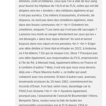
éliminés, civils et militaires, ceux que l’on a vidé de leur sang
pour fournir les hôpitaux de l’ALN et du FLN, celles qui ont été
dirigées vers les « bordels » des militaires algériens et qui
n’ont pas survécu. Ces milliers d’assassinés, d’enlevés, de
disparus, ne sont pas dans des cimetières algériens, mais
dans des fosses communes.<br /> <br /> Entretenir les
cimetières, lesquels ? Les rares qui n’ont pas été saccagés ?
Laissons nos morts se venger directement sur ceux qui les «
ont dérangés » dans leur repos éternel ! Ils sont et seront
toujours dans nos cœurs et nos pensées.<br /> <br /> Eriger
une stèle dédiée à l’émir Abd-el-Khader en 2022, à Amboise
où il fut détenu ? De qui se moque-t-on, Stora ? Pourquoi pas
une stèle également, aux responsables du FLN, emprisonnés
à l’Ile de Ré, à Messali Hadj, également détenu en France et
à combien d’autres ? Mais, il est vrai que nous vous devons
déjà une « Place Maurice Audin », ce traître qui avait
collaboré avec nos ennemis. Et bien d’autres rues, avenues,
boulevards et places du 19 mars 1962, commémorent les
Accords d’Evian. Il en faut, selon vous, davantage car la
FNACA en réclame !<br /> <br /> Ajoutons également,
pourquoi pas, l’assassinat de l’avocat Ali Boumendjel ! Allons,
Benjamin Stora, voulez-vous la liste de toutes les
personnalités assassinées par le FLN depuis 1954 et