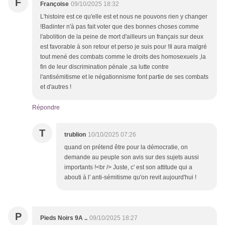
F
Françoise
09/10/2025 18:32
L'histoire est ce qu'elle est et nous ne pouvons rien y changer
!Badinter n'à pas fait voter que des bonnes choses comme
l'abolition de la peine de mort d'ailleurs un français sur deux
est favorable à son retour et perso je suis pour !Il aura malgré
tout mené des combats comme le droits des homosexuels ,la
fin de leur discrimination pénale ,sa lutte contre
l'antisémitisme et le négationnisme font partie de ses combats
et d'autres !
Répondre
T
trublion
10/10/2025 07:26
quand on prétend être pour la démocratie, on
demande au peuple son avis sur des sujets aussi
importants !<br /> Juste, c' est son attitude qui a
abouti à l' anti-sémitisme qu'on revit aujourd'hui !
P
Pieds Noirs 9A ..
09/10/2025 18:27