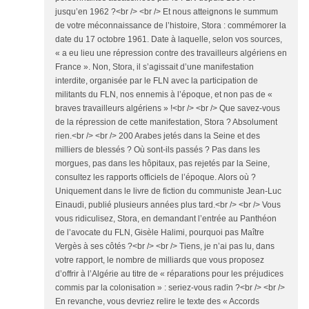
jusqu’en 1962 ?<br /> <br /> Et nous atteignons le summum
de votre méconnaissance de l’histoire, Stora : commémorer la
date du 17 octobre 1961. Date à laquelle, selon vos sources,
« a eu lieu une répression contre des travailleurs algériens en
France ». Non, Stora, il s’agissait d’une manifestation
interdite, organisée par le FLN avec la participation de
militants du FLN, nos ennemis à l’époque, et non pas de «
braves travailleurs algériens » !<br /> <br /> Que savez-vous
de la répression de cette manifestation, Stora ? Absolument
rien.<br /> <br /> 200 Arabes jetés dans la Seine et des
milliers de blessés ? Où sont-ils passés ? Pas dans les
morgues, pas dans les hôpitaux, pas rejetés par la Seine,
consultez les rapports officiels de l’époque. Alors où ?
Uniquement dans le livre de fiction du communiste Jean-Luc
Einaudi, publié plusieurs années plus tard.<br /> <br /> Vous
vous ridiculisez, Stora, en demandant l’entrée au Panthéon
de l’avocate du FLN, Gisèle Halimi, pourquoi pas Maître
Vergès à ses côtés ?<br /> <br /> Tiens, je n’ai pas lu, dans
votre rapport, le nombre de milliards que vous proposez
d’offrir à l’Algérie au titre de « réparations pour les préjudices
commis par la colonisation » : seriez-vous radin ?<br /> <br />
En revanche, vous devriez relire le texte des « Accords