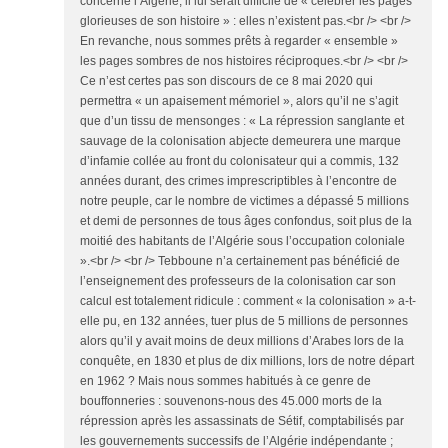
concerne l’Algérie, il lui serait difficile de « célébrer les pages
glorieuses de son histoire » : elles n’existent pas.<br /> <br />
En revanche, nous sommes prêts à regarder « ensemble »
les pages sombres de nos histoires réciproques.<br /> <br />
Ce n’est certes pas son discours de ce 8 mai 2020 qui
permettra « un apaisement mémoriel », alors qu’il ne s’agit
que d’un tissu de mensonges : « La répression sanglante et
sauvage de la colonisation abjecte demeurera une marque
d’infamie collée au front du colonisateur qui a commis, 132
années durant, des crimes imprescriptibles à l’encontre de
notre peuple, car le nombre de victimes a dépassé 5 millions
et demi de personnes de tous âges confondus, soit plus de la
moitié des habitants de l’Algérie sous l’occupation coloniale
».<br /> <br /> Tebboune n’a certainement pas bénéficié de
l’enseignement des professeurs de la colonisation car son
calcul est totalement ridicule : comment « la colonisation » a-t-
elle pu, en 132 années, tuer plus de 5 millions de personnes
alors qu’il y avait moins de deux millions d’Arabes lors de la
conquête, en 1830 et plus de dix millions, lors de notre départ
en 1962 ? Mais nous sommes habitués à ce genre de
bouffonneries : souvenons-nous des 45.000 morts de la
répression après les assassinats de Sétif, comptabilisés par
les gouvernements successifs de l’Algérie indépendante ;