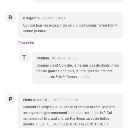
B
Bregwin
10/10/2025 10:03
Comme tous les excès: Trop de droitdelhommisme tue !<br />
Bonne journée.
Répondre
T
trublion
10/10/2025 10:23
Comme disait Coluche, je ne suis pas de droite, mais
pas de gauche non plus, faudrait pas me prendre
pour un con !<br /> Bonne journée
P
Pieds Noirs 9A ..
10/10/2025 08:54
Pendant ce temps que la France et dans la misère ,le chaos,
un pays sans gouvernement et pendant ce temps la ? Oui
monsieur rait le grand chef au Panthéon .avec de belles
paroles .C'EST CE SOIR QUE NOUS ALLONS RIRE !. Il