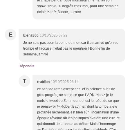
le chaos pendant que monsieur cinéma fait son
show !<br /> 10 degrés chez moi, pour une semaine
éclair !<br /> Bonne journée
E
Elena800
10/10/2025 07:22
Je ne suis pas pour la peine de mort car il est arrivé qu'on se
trompe et l'accusé n'était pas le meurtrier ! Bonne fin de
semaine, amitié
Répondre
T
trublion
10/10/2025 08:14
ce sont de rares exceptions, et la science a fait de
gros progrès, ne serait ce que l' ADN !<br /> je te
mets le tweet de Zemmour qui est le reflet de ce que
je pense<br /> Robert Badinter, dont la tombe a été
profanée lâchement, est bien sûr l’incarnation d’une
époque révolue où les politiques avaient une culture
qui donnait de la tenue au débat. Mais l’hommage
au Panthéon dépasse les destins individuels. C’est