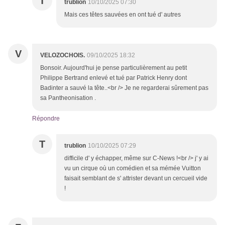
T
trublion
10/10/2025 07:30
Mais ces têtes sauvées en ont tué d' autres
V
VELOZOCHOIS.
09/10/2025 18:32
Bonsoir. Aujourd'hui je pense particulièrement au petit
Philippe Bertrand enlevé et tué par Patrick Henry dont
Badinter a sauvé la tête..<br /> Je ne regarderai sûrement pas
sa Pantheonisation .
Répondre
T
trublion
10/10/2025 07:29
difficile d' y échapper, même sur C-News !<br /> j' y ai
vu un cirque où un comédien et sa mémée Vuitton
faisait semblant de s' attrister devant un cercueil vide
!