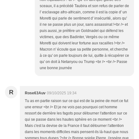
sceaux, il a précédé Taubira et son refus de parler de
l' esclavage afro-africain, comme il est la copie d' un
Moretti qui parle de sentiment d' insécurité, alors qu'
il ne se passe plus un jour, sans assassinat !<br /> et
puis aussi, je préfère un Goldnadel qui défend les
victimes, que des Badinter, Vergès ou ce même
Moretti qui doivent leur fortune aux racailles !<br />
Macron n' écoute que sa petite personne, et cherche
à ce qu' on parle toujours de lui, quitte à récupérer ce
qu' on doit à Netanyou ou Trump <br /> <br /> Passe
une bonne journée
R
Rose63Auv
09/10/2025 19:34
Tu as en partie raison sur ce qui est de la peine de mort ce fut
une erreur <br /> Et je ne vois pas pourquoi cet homme
ressort de derrière les fagots pour détourner l'attention sur ce
qui se passe dans les hautes sphère en ce moment <br />
Mais c'est la devise de la France il faut détourner l'attention
dans les moments difficiles mais pensent-ils là-haut que nous
sommes tous dupes ?<br /> Bonne soirée Pierre, j'espère que