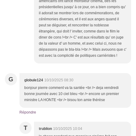
américains ont lancé monsieur cinéma, dès les
présidentielles jusqu' à ce jour, on a bien compris qu'
il adorait se montrer lors de commémorations, de
cérémonies diverses, et il est aux anges quand il
peut se déguiser, et rencontrer la noblesse
étrangère, qui doit l' inviter, comme dans le film le
diner de cons !<br /> C' est aux résultats qu' on juge
de la valeur d' un homme, et avec celui ci, nous ne
dépassons pas le bla-bla !<br /> Mais avouons que c'
est avec la complicité de politiques carriéristes !
G
globule124
10/10/2025 08:30
bonjour pierre comment va ta santée <br /> deja vendredi
bonne journée avec 10 ciel bleu <br /> encore un premier
ministre LA HONTE <br /> bisou ton amie thérèse
Répondre
T
trublion
10/10/2025 10:04