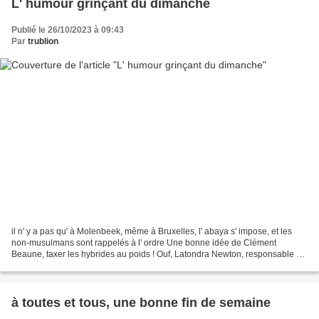
L' humour grinçant du dimanche
Publié le 26/10/2023 à 09:43
Par
trublion
il n' y a pas qu' à Molenbeek, même à Bruxelles, l' abaya s' impose, et les
non-musulmans sont rappelés à l' ordre Une bonne idée de Clément
Beaune, taxer les hybrides au poids ! Ouf, Latondra Newton, responsable de
la diversité chez Disney, obligée de...
à toutes et tous, une bonne fin de semaine