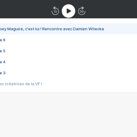
bey Maguire, c'est lui ! Rencontre avec Damien Witecka
e 6
e 5
e 4
e 3
s créatrices de la VF !
e 2
e 1
e Mektoub My Love arrive enfin ! Rencontre avec Shaïn Boumedine et Sal
i : après Toni en famille