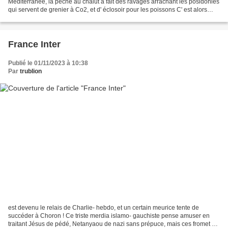
Méditerranée, la pêche au chalut a fait des ravages arrachant les posidonies
qui servent de grenier à Co2, et d' éclosoir pour les poissons C' est alors
qu'un certain Paolo Fanciulli a...
France Inter
Publié le 01/11/2023 à 10:38
Par
trublion
est devenu le relais de Charlie- hebdo, et un certain meurice tente de
succéder à Choron ! Ce triste merdia islamo- gauchiste pense amuser en
traitant Jésus de pédé, Netanyaou de nazi sans prépuce, mais ces fromet et