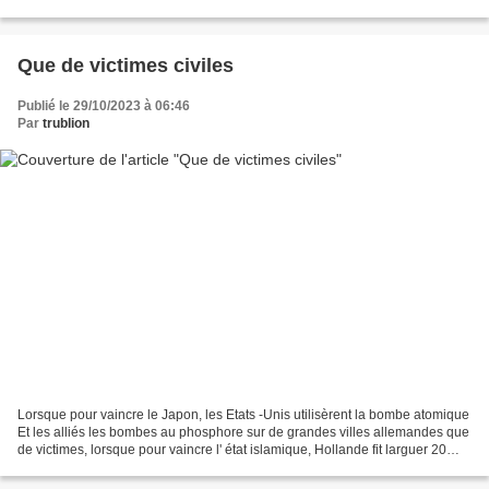
meurice n' ont pas assez de couilles...
Que de victimes civiles
Publié le 29/10/2023 à 06:46
Par
trublion
Lorsque pour vaincre le Japon, les Etats -Unis utilisèrent la bombe atomique
Et les alliés les bombes au phosphore sur de grandes villes allemandes que
de victimes, lorsque pour vaincre l' état islamique, Hollande fit larguer 20
bombes sur Raqqa en Syrie...