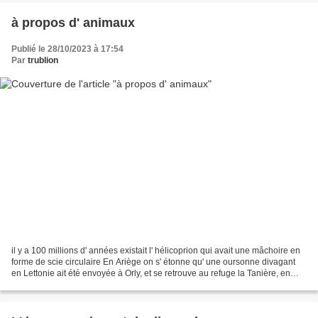
à propos d' animaux
Publié le 28/10/2023 à 17:54
Par
trublion
il y a 100 millions d' années existait l' hélicoprion qui avait une mâchoire en
forme de scie circulaire En Ariège on s' étonne qu' une oursonne divagant
en Lettonie ait été envoyée à Orly, et se retrouve au refuge la Tanière, en
attendant de trouver...