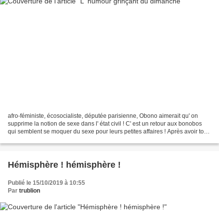
afro-féministe, écosocialiste, députée parisienne, Obono aimerait qu' on
supprime la notion de sexe dans l' état civil ! C' est un retour aux bonobos
qui semblent se moquer du sexe pour leurs petites affaires ! Après avoir tout
fait pour qu' on sache...
Hémisphère ! hémisphère !
Publié le 15/10/2019 à 10:55
Par
trublion