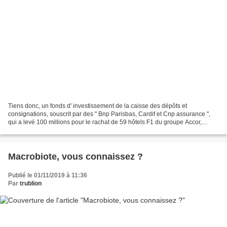
Tiens donc, un fonds d' investissement de la caisse des dépôts et
consignations, souscrit par des " Bnp Parisbas, Cardif et Cnp assurance ",
qui a levé 100 millions pour le rachat de 59 hôtels F1 du groupe Accor,
transformés en lieux d' hébergement pour...
Macrobiote, vous connaissez ?
Publié le 01/11/2019 à 11:36
Par
trublion