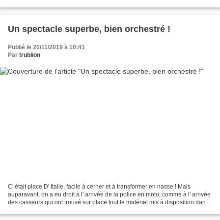
une part que cette manifestation...
Un spectacle superbe, bien orchestré !
Publié le 20/11/2019 à 10:41
Par
trublion
C' était place D' Italie, facile à cerner et à transformer en nasse ! Mais
auparavant, on a eu droit à l' arrivée de la police en moto, comme à l' arrivée
des casseurs qui ont trouvé sur place tout le matériel mis à disposition dans
les nombreux chantiers,...