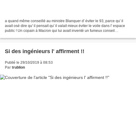
a quand même conseillé au ministre Blanquer d' éviter le 93, parce qu' il
avait osé dire qu' il pensait qu' il valait mieux éviter le voile dans l' espace
public ! Un copain à Macron qui lui avait inventé un fumeux conseil
présidentiel des villes dont...
Si des ingénieurs l' affirment !!
Publié le 29/10/2019 à 08:53
Par
trublion