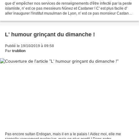
que d' empêcher nos services de renseignements d'être infecté par la peste
islamiste, n' est ce pas messieurs Nùnez et Castaner ! C' est plus facile d'
aller inaugurer l'institut musulman de Lyon, n' est ce pas monsieur Castaner !
Pourtant, l' Ei a prévenu...
L' humour grinçant du dimanche !
Publié le 19/10/2019 à 09:58
Par
trublion
Pas encore sultan Erdogan, mais il en a le palais ! Aidez moi, elle me
rappelle vaguement quelqu'un, mais en plus gentil ! Dans notre