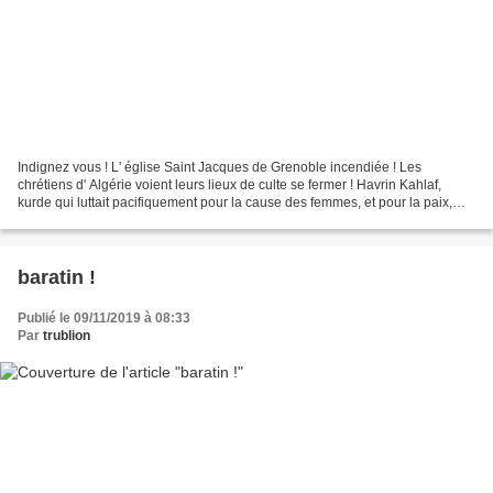
Indignez vous ! L' église Saint Jacques de Grenoble incendiée ! Les
chrétiens d' Algérie voient leurs lieux de culte se fermer ! Havrin Kahlaf,
kurde qui luttait pacifiquement pour la cause des femmes, et pour la paix,
violée, lapidée puis achevée par...
baratin !
Publié le 09/11/2019 à 08:33
Par
trublion