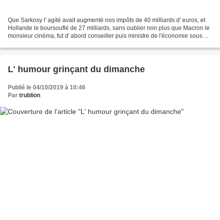
Que Sarkosy l' agité avait augmenté nos impôts de 40 milliards d' euros, et
Hollande le boursouflé de 27 milliards, sans oublier non plus que Macron le
monsieur cinéma, fut d' abord conseiller puis ministre de l'économie sous
Hollande ! Alors, les quelques...
L' humour grinçant du dimanche
Publié le 04/10/2019 à 10:46
Par
trublion