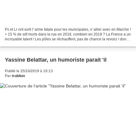
Ps et Lr ont sorti l' arme fatale pour les municipales, s' allier avec en Marche !
+ 15 % de sdf morts dans la rue en 2018, combien en 2019 ? La France a un
incroyable talent ! Les pôles se réchauffent, pas de chance la revoici ! donc
la cop 25 se tiendra...
Yassine Belattar, un humoriste parait 'il
Publié le 25/10/2019 à 10:13
Par
trublion