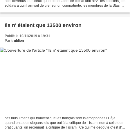
sont devenus tous ceux qui entretenaient ce climat anti RFA, les policiers, les
soldats à qui il arrivait de tirer sur un compatriote, les membres de la Stasi
qui ont torturé...
Ils n' étaient que 13500 environ
Publié le 10/11/2019 à 19:31
Par
trublion
ces musulmans qui trouvent que les français sont islamophobes ! Déja
quand on a des slogans tels que oui à la critique de l' islam, non à celle des
pratiquants, on reconnait la critique de l' islam ! Ce qui me dégoute c' est d'