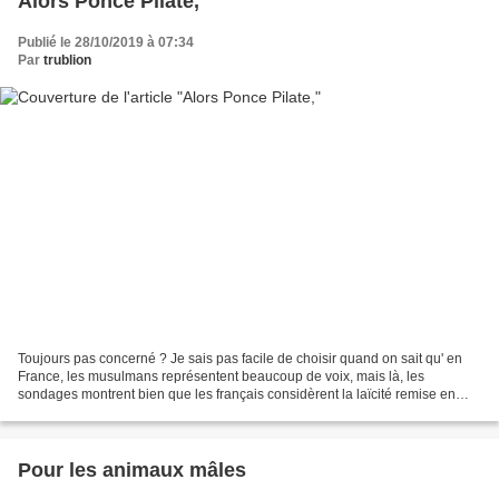
Alors Ponce Pilate,
Publié le 28/10/2019 à 07:34
Par
trublion
Toujours pas concerné ? Je sais pas facile de choisir quand on sait qu' en
France, les musulmans représentent beaucoup de voix, mais là, les
sondages montrent bien que les français considèrent la laïcité remise en
question par les musulmans ! Même Chevènement...
Pour les animaux mâles