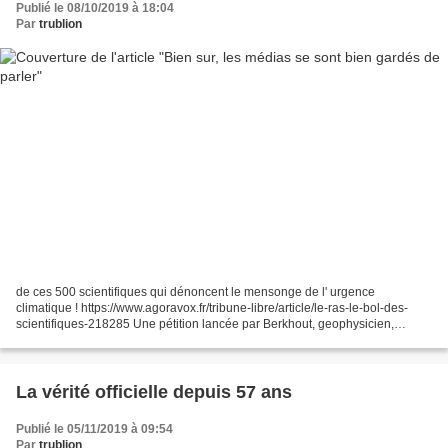
Publié le 08/10/2019 à 18:04
Par
trublion
de ces 500 scientifiques qui dénoncent le mensonge de l' urgence
climatique ! https://www.agoravox.fr/tribune-libre/article/le-ras-le-bol-des-
scientifiques-218285 Une pétition lancée par Berkhout, geophysicien,
professeur émérite à l' université de La...
La vérité officielle depuis 57 ans
Publié le 05/11/2019 à 09:54
Par
trublion