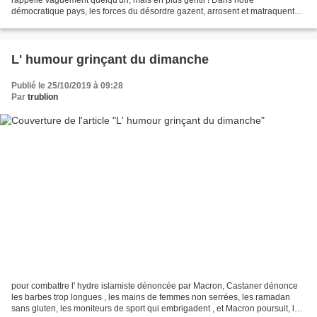
démocratique pays, les forces du désordre gazent, arrosent et matraquent
les pompiers ! IL faut qu' on parle de lui,...
L' humour grinçant du dimanche
Publié le 25/10/2019 à 09:28
Par
trublion
pour combattre l' hydre islamiste dénoncée par Macron, Castaner dénonce
les barbes trop longues , les mains de femmes non serrées, les ramadan
sans gluten, les moniteurs de sport qui embrigadent , et Macron poursuit, les