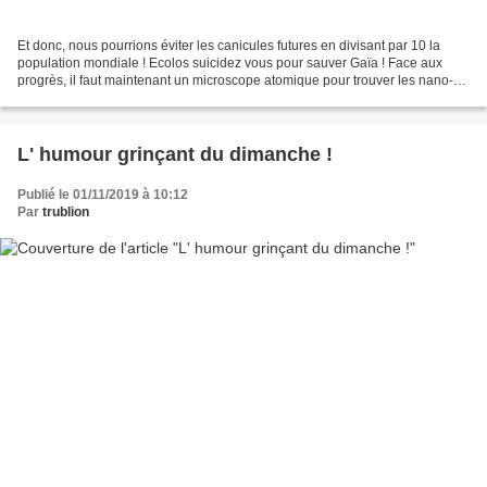
Et donc, nous pourrions éviter les canicules futures en divisant par 10 la
population mondiale ! Ecolos suicidez vous pour sauver Gaïa ! Face aux
progrès, il faut maintenant un microscope atomique pour trouver les nano-
particules dans l' air des villes...
L' humour grinçant du dimanche !
Publié le 01/11/2019 à 10:12
Par
trublion