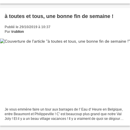
voiles dans l' espace public ne...
à toutes et tous, une bonne fin de semaine !
Publié le 29/10/2019 à 10:37
Par
trublion
Je vous emmène faire un tour aux barrages de l' Eau d' Heure en Belgique,
entre Beaumont et Philippeville ! C' est beaucoup plus grand que notre Val
Joly ! Et il y a un beau village vacances ! Il y a vraiment de quoi se dégourdir
les gambettes ! il y...