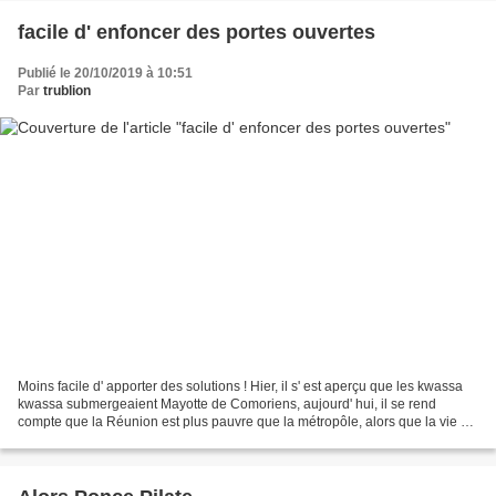
facile d' enfoncer des portes ouvertes
Publié le 20/10/2019 à 10:51
Par
trublion
Moins facile d' apporter des solutions ! Hier, il s' est aperçu que les kwassa
kwassa submergeaient Mayotte de Comoriens, aujourd' hui, il se rend
compte que la Réunion est plus pauvre que la métropôle, alors que la vie y
est plus chère, demain il comprendra...