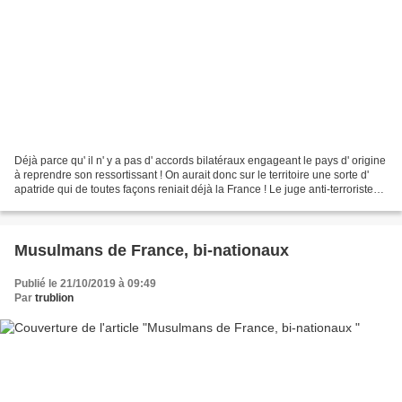
Déjà parce qu' il n' y a pas d' accords bilatéraux engageant le pays d' origine
à reprendre son ressortissant ! On aurait donc sur le territoire une sorte d'
apatride qui de toutes façons reniait déjà la France ! Le juge anti-terroriste
Trevidic avait...
Musulmans de France, bi-nationaux
Publié le 21/10/2019 à 09:49
Par
trublion