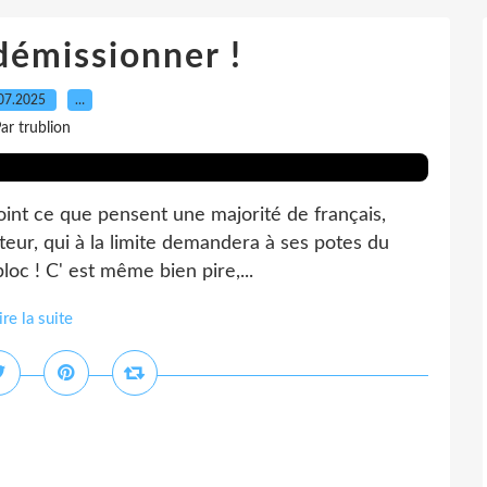
 démissionner !
07.2025
…
ar trublion
ejoint ce que pensent une majorité de français,
teur, qui à la limite demandera à ses potes du
loc ! C' est même bien pire,...
ire la suite