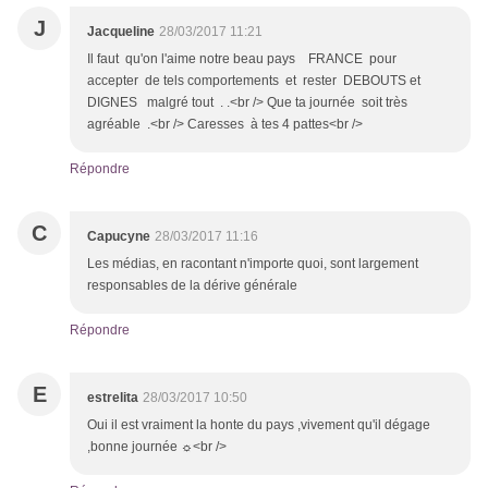
J
Jacqueline
28/03/2017 11:21
Il faut qu'on l'aime notre beau pays FRANCE pour
accepter de tels comportements et rester DEBOUTS et
DIGNES malgré tout . .<br /> Que ta journée soit très
agréable .<br /> Caresses à tes 4 pattes<br />
Répondre
C
Capucyne
28/03/2017 11:16
Les médias, en racontant n'importe quoi, sont largement
responsables de la dérive générale
Répondre
E
estrelita
28/03/2017 10:50
Oui il est vraiment la honte du pays ,vivement qu'il dégage
,bonne journée ☼<br />