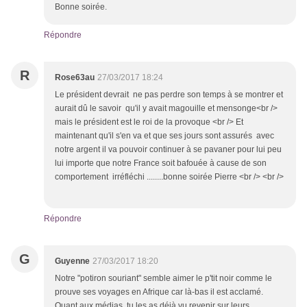
Bonne soirée.
Répondre
R
Rose63au
27/03/2017 18:24
Le président devrait ne pas perdre son temps à se montrer et
aurait dû le savoir qu'il y avait magouille et mensonge<br />
mais le président est le roi de la provoque <br /> Et
maintenant qu'il s'en va et que ses jours sont assurés avec
notre argent il va pouvoir continuer à se pavaner pour lui peu
lui importe que notre France soit bafouée à cause de son
comportement irréfléchi ........bonne soirée Pierre <br /> <br />
Répondre
G
Guyenne
27/03/2017 18:20
Notre "potiron souriant" semble aimer le p'tit noir comme le
prouve ses voyages en Afrique car là-bas il est acclamé.
Quant aux médias, tu les as déjà vu revenir sur leurs