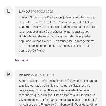
L
LIANOU
27/03/2017 17:29
bonsoir Pierre .. oui effectivement j'ai eue connaissance de
cette info" révoltant" ..et on s'en doutait un et c'était un
peu gros .<br /> le policier soi disant agresseur lui peux se
faire agresser !!!!après la déferlante qu'ils ont subit et
Bouboule est allé se confondre en regrets face à cette
populace de bons à rien il on tout cassé saccagé même
.......d'ailleurs on en parle plus du moins chez les merdias
bonne soirée Pierre
Répondre
P
Petitgris
27/03/2017 17:20
Autant les suites de l'arrestation de Théo avaient fait la une de
tous les journaux, autant le silence qui suit l'avancée de
l'enquête est opaque ! Bien sûr c'est embêtant de devoir
reconnaître que le chef se l'Etat s'est apitoyé sur le sort d'un
voyou de basse espèce. Un menteur qui plus est a escroqué
les caisses de la France déjà mal en point ! Pour Hollande, on