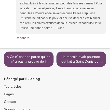
est habitués à le voir larmoyer pour des fausses causes ! Pour
le reste : médias et justice, il serait temps de remettre les
pendules à l'heure et de savoir reconnaître les crapules !
L'histoire ne dit pas si le policier accusé de viol a été blanchi
et a reçu les plates excuses de tous les beaux parleurs !<br />
Passe une bonne soirée Bises
Répondre
< Ce n' est pas parce qu' on
le messie avait pourtant
n' a pas la preuve de l'
tout fait à Saint Denis de la
existence
Réunion ! >
Hébergé par Eklablog
Top articles
Pages
Contact
Signaler un abus