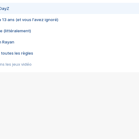
 DayZ
 a 13 ans (et vous l'avez ignoré)
e (littéralement)
im Rayan
 toutes les règles
s les jeux vidéo
us choquant de Rockstar ? - Le scandale BULLY
e plus moche de Steam
du RÊVE tourne au CAUCHEMAR
pendant 8 heures
it… à tort
umiliés par un jeu vidéo