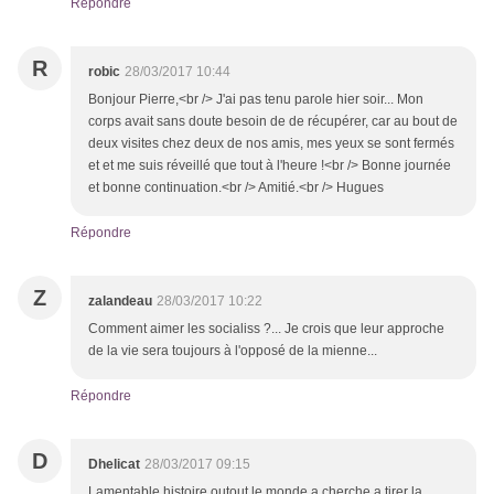
Répondre
R
robic
28/03/2017 10:44
Bonjour Pierre,<br /> J'ai pas tenu parole hier soir... Mon
corps avait sans doute besoin de de récupérer, car au bout de
deux visites chez deux de nos amis, mes yeux se sont fermés
et et me suis réveillé que tout à l'heure !<br /> Bonne journée
et bonne continuation.<br /> Amitié.<br /> Hugues
Répondre
Z
zalandeau
28/03/2017 10:22
Comment aimer les socialiss ?... Je crois que leur approche
de la vie sera toujours à l'opposé de la mienne...
Répondre
D
Dhelicat
28/03/2017 09:15
Lamentable histoire outout le monde a cherche a tirer la