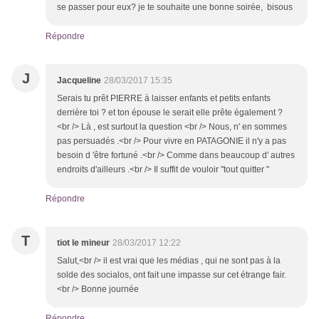
se passer pour eux? je te souhaite une bonne soirée, bisous
Répondre
J
Jacqueline
28/03/2017 15:35
Serais tu prêt PIERRE à laisser enfants et petits enfants
derrière toi ? et ton épouse le serait elle prête également ?
<br /> Là , est surtout la question <br /> Nous, n' en sommes
pas persuadés .<br /> Pour vivre en PATAGONIE il n'y a pas
besoin d 'être fortuné .<br /> Comme dans beaucoup d' autres
endroits d'ailleurs .<br /> Il suffit de vouloir "tout quitter "
Répondre
T
tiot le mineur
28/03/2017 12:22
Salut,<br /> il est vrai que les médias , qui ne sont pas à la
solde des socialos, ont fait une impasse sur cet étrange fair.
<br /> Bonne journée
Répondre