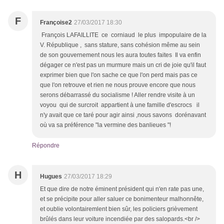
F
Françoise2
27/03/2017 18:30
François LAFAILLITE ce corniaud le plus impopulaire de la
V. République , sans stature, sans cohésion même au sein
de son gouvernement nous les aura toutes faites Il va enfin
dégager ce n'est pas un murmure mais un cri de joie qu'il faut
exprimer bien que l'on sache ce que l'on perd mais pas ce
que l'on retrouve et rien ne nous prouve encore que nous
serons débarrassé du socialisme ! Aller rendre visite à un
voyou qui de surcroit appartient à une famille d'escrocs il
n'y avait que ce taré pour agir ainsi ,nous savons dorénavant
où va sa préférence "la vermine des banlieues "!
Répondre
H
Hugues
27/03/2017 18:29
Et que dire de notre éminent président qui n'en rate pas une,
et se précipite pour aller saluer ce bonimenteur malhonnête,
et oublie volontairemlent bien sûr, les policiers grièvement
brûlés dans leur voiture incendiée par des salopards.<br />