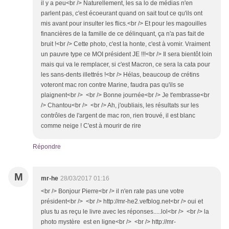
il y a peu<br /> Naturellement, les sa lo de médias n'en
parlent pas, c'est écoeurant quand on sait tout ce qu'ils ont
mis avant pour insulter les flics.<br /> Et pour les magouilles
financières de la famille de ce délinquant, ça n'a pas fait de
bruit !<br /> Cette photo, c'est la honte, c'est à vomir. Vraiment
un pauvre type ce MOI président JE !!!<br /> Il sera bientôt loin
mais qui va le remplacer, si c'est Macron, ce sera la cata pour
les sans-dents illettrés !<br /> Hélas, beaucoup de crétins
voteront mac ron contre Marine, faudra pas qu'ils se
plaignent<br /> <br /> Bonne journée<br /> Je t'embrasse<br
/> Chantou<br /> <br /> Ah, j'oubliais, les résultats sur les
contrôles de l'argent de mac ron, rien trouvé, il est blanc
comme neige ! C'est à mourir de rire
Répondre
M
mr-he
28/03/2017 01:16
<br /> Bonjour Pierre<br /> il n'en rate pas une votre
président<br /> <br /> http://mr-he2.vefblog.net<br /> oui et
plus tu as reçu le livre avec les réponses.....lol<br /> <br /> la
photo mystère est en ligne<br /> <br /> http://mr-